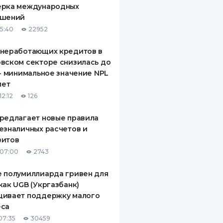
ерка международных
ДИТЕЛИ ПО
ашений
ВАНИЮ
15:40
22952
РАХОВЫЕ ПОЛИСЫ
 неработающих кредитов в
вском секторе снизилась до
ВЫЕ КОМПАНИИ
 - минимальное значение NPL
лет
 О СТРАХОВЫХ
ИЯХ
12:12
126
КА И ОПЛАТА
редлагает новые правила
езналичных расчетов и
ТЫ
зитов
 07:00
2743
 полумиллиарда гривен для
как UGB (Укргазбанк)
щивает поддержку малого
еса
07:35
30459