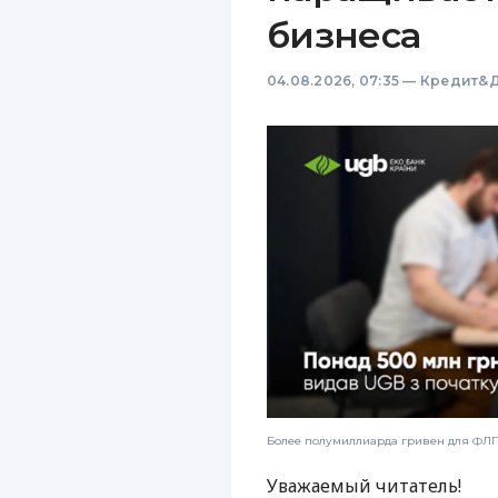
бизнеса
04.08.2026, 07:35
—
Кредит&Д
Более полумиллиарда гривен для ФЛП:
Уважаемый читатель!