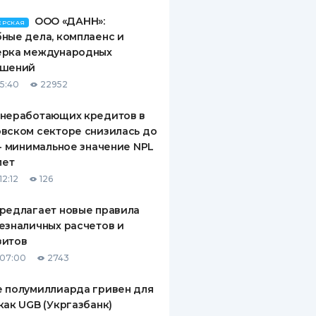
ООО «ДАНН»:
ЕРСКАЯ
ные дела, комплаенс и
ерка международных
ашений
15:40
22952
 неработающих кредитов в
вском секторе снизилась до
 - минимальное значение NPL
лет
12:12
126
редлагает новые правила
езналичных расчетов и
зитов
 07:00
2743
 полумиллиарда гривен для
как UGB (Укргазбанк)