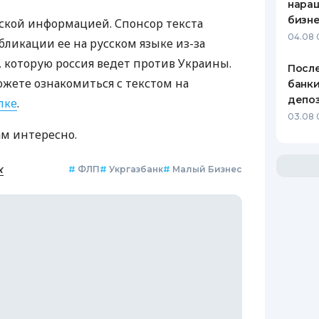
нара
бизн
ской информацией. Спонсор текста
04.08 
бликации ее на русском языке из-за
которую россия ведет против Украины.
После
ожете ознакомиться с текстом на
банки
депоз
лке
.
03.08 
ам интересно.
к
#
ФЛП
#
Укргазбанк
#
Малый Бизнес