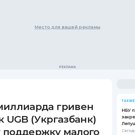
Место для вашей рекламы
ТАКЖЕ
миллиарда гривен
НБУ п
к UGB (Укргазбанк)
закр
Лепу
 поддержку малого
Сегодн