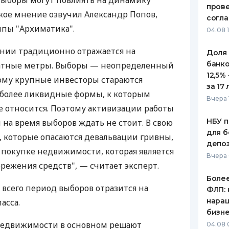
выборы могут повлиять на динамику
пров
кое мнение озвучил Александр Попов,
ЕЖЕМЕСЯЧНЫЙ ОБЗОР
ПУТЕВО
согл
КЕШБЭКА
СТРАХО
ппы "Архиматика".
04.08 
ПУТЕВОДИТЕЛИ ПО
ВСЕ СТ
нии традиционно отражается на
Доля
БАНКОВСКИМ КАРТАМ
банко
атные метры. Выборы — неопределенный
СТРАХО
12,5%
ому крупные инвесторы стараются
за 17 
ОТЗЫВЫ
иболее ликвидные формы, к которым
КОМПАН
Вчера 
 относится. Поэтому активизации работы
ДОСТАВ
НБУ п
на время выборов ждать не стоит. В свою
для б
, которые опасаются девальвации гривны,
КОНТАК
депо
 покупке недвижимости, которая является
Вчера
ежения средств", — считает эксперт.
Более
 всего период выборов отразится на
ФЛП: 
нара
асса.
бизн
недвижимости в основном решают
04.08 