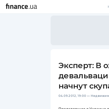
В
В
Л
А
Н
Эксперт: В
С
девальваци
П
начнут ску
Т
04.09.2012, 19:00
—
Недвижим
Р