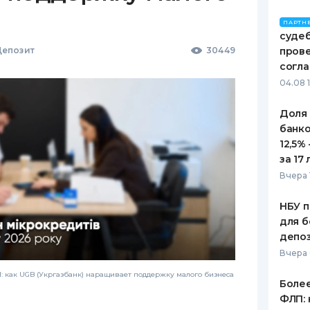
ПАРТН
судеб
епозит
30449
пров
согл
04.08 
Доля
банко
12,5%
за 17 
Вчера 
НБУ п
для б
депо
Вчера
 как UGB (Укргазбанк) наращивает поддержку малого бизнеса
Более
ФЛП: 