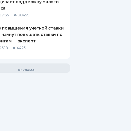
щивает поддержку малого
еса
07:35
30459
 повышения учетной ставки
 начнут повышать ставки по
итам — эксперт
06:18
4425