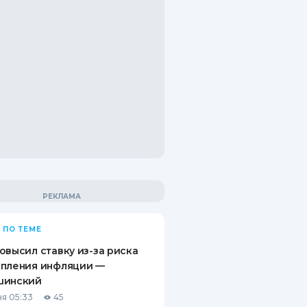
 ПО ТЕМЕ
овысил ставку из-за риска
епления инфляции —
шинский
я 05:33
45