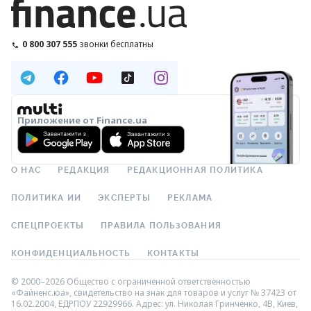
0 800 307 555
звонки бесплатны
Приложение от Finance.ua
О НАС
РЕДАКЦИЯ
РЕДАКЦИОННАЯ ПОЛИТИКА
ПОЛИТИКА ИИ
ЭКСПЕРТЫ
РЕКЛАМА
СПЕЦПРОЕКТЫ
ПРАВИЛА ПОЛЬЗОВАНИЯ
КОНФИДЕНЦИАЛЬНОСТЬ
КОНТАКТЫ
© 2000–2026 Общество с ограниченной ответственностью
«Файненс.юа», свидетельство на знак для товаров и услуг № 37423 от
16.02.2004, ЕДРПОУ 22929966. Адрес: ул. Николая Гринченко, 4В, Киев,