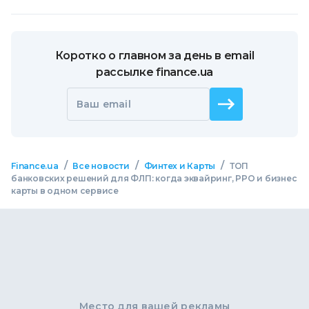
Коротко о главном за день в email
рассылке finance.ua
Ваш email
/
/
/
Finance.ua
Все новости
Финтех и Карты
ТОП
банковских решений для ФЛП: когда эквайринг, РРО и бизнес
карты в одном сервисе
Место для вашей рекламы