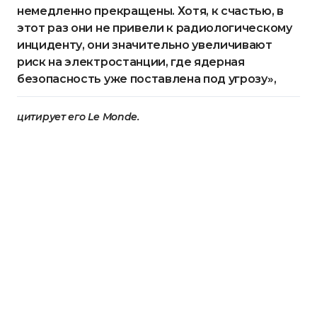
немедленно прекращены. Хотя, к счастью, в
этот раз они не привели к радиологическому
инциденту, они значительно увеличивают
риск на электростанции, где ядерная
безопасность уже поставлена ​​под угрозу»,
цитирует его Le Monde.
Гросси отметил, что атаки создают очень опасный
прецедент, поскольку была затронута конструкция
конфайнмента (комплекс для превращения
опасных объектов в экологически безопасную
систему) реактора. Также глава МАГАТЭ говорит,
что риск большой аварии реален даже при
условии, что реакторы отключены.
«Мы не можем сидеть сложа руки и наблюдать за