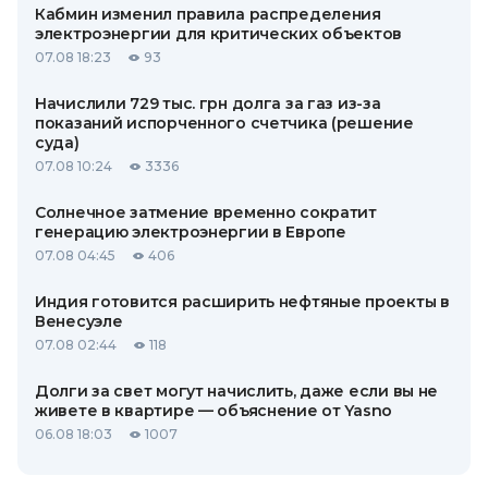
Кабмин изменил правила распределения
электроэнергии для критических объектов
07.08 18:23
93
Начислили 729 тыс. грн долга за газ из-за
показаний испорченного счетчика (решение
суда)
07.08 10:24
3336
Солнечное затмение временно сократит
генерацию электроэнергии в Европе
07.08 04:45
406
Индия готовится расширить нефтяные проекты в
Венесуэле
07.08 02:44
118
Долги за свет могут начислить, даже если вы не
живете в квартире — объяснение от Yasno
06.08 18:03
1007