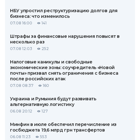
НБУ упростил реструктуризацию долгов для
бизнеса: что изменилось
07.08 16:00
141
Штрафы за финансовые нарушения повысят в
несколько раз
07.08 12:03
252
Налоговые каникулы и свободные
экономические зоны: соучредитель «Новой
почты» призвал снять ограничения с бизнеса
после российских атак
07.08 08:37
160
Украина и Румыния будут развивать
альтернативную логистику
06.08 20:12
127
Минфин в июле обеспечил перечисление из
госбюджета 19,6 млрд грн трансфертов
06.08 11:23
553