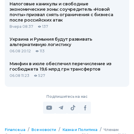
Налоговые каникулы и свободные
экономические зоны: соучредитель «Новой
почты» призвал снять ограничения с бизнеса
после российских атак
Вчера 08:37
137
Украина и Румыния будут развивать
альтернативную логистику
06.08 20:12
113
Минфин в июле обеспечил перечисление из
госбюджета 19,6 млрд грн трансфертов
06.08 11:23
527
Подпишитесь на нас
/
/
/
Finance.ua
Все новости
Казна и Политика
Членам