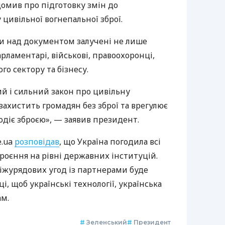
омив про підготовку змін до
 цивільної вогнепальної зброї.
ти над документом залучені не лише
рламентарі, військові, правоохоронці,
о сектору та бізнесу.
ий і сильний закон про цивільну
захистить громадян без зброї та врегулює
лодіє зброєю», — заявив президент.
e.ua
розповідав
, що Україна погодила всі
роєння на рівні державних інституцій.
міжурядових угод із партнерами буде
, щоб українські технології, українська
ам.
#
Зеленський
#
Президент