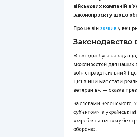
військових компаній в Ук
законопроєкту щодо обіг
Про це він
заявив
у вечір
Законодавство 
«Сьогодні була нарада щ
можливостей для наших во
воїн справді сильний і д
цієї війни має стати реа
ветеранів», — сказав пре
За словами Зеленського, 
суб’єктом», а українські 
«заробляти на тому безп
оборона».