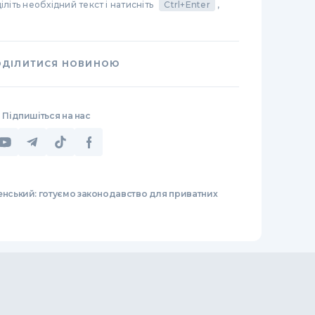
літь необхідний текст і натисніть
Ctrl+Enter
,
ОДІЛИТИСЯ НОВИНОЮ
Підпишіться на нас
енський: готуємо законодавство для приватних