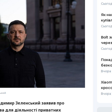
Сьогод
РЕЙТИНГ ДЕБЕТОВИХ
ПУТІВНИ
КАРТОК
СТРАХУ
Як на
купів
ЩОМІСЯЧНИЙ ОГЛЯД
ВСІ СТРА
Сьогод
КЕШБЕКУ
СТРАХОВ
Bolt 
ПУТІВНИКИ ПО
через
БАНКІВСЬКИХ КАРТКАХ
ВІДГУКИ
КОМПАНІ
Сьогод
ДОСТАВК
Понад
безко
КОНТАКТ
Вчора 
Xiaom
кросо
ький
Вчора 
одимир Зеленський заявив про
ва для діяльності приватних