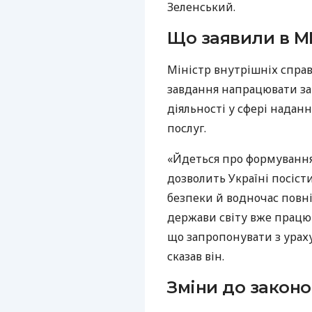
Зеленський.
Що заявили в М
Міністр внутрішніх спра
завдання напрацювати за
діяльності у сфері надан
послуг.
«Йдеться про формування 
дозволить Україні посіст
безпеки й водночас повні
держави світу вже працю
що запропонувати з ураху
сказав він.
Зміни до закон