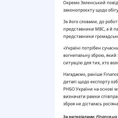
Окремо Зеленський повід
законопроєкту щодо обігу
За його словами, до робо
представники МВС, а й па
представники громадськог
«Україні потрібен сучасн
вогнепальну зброю, який 
ситуацію для тих, хто во
Нагадаємо, раніше Financ
деталі щодо експорту озб
РНБО України на основі 
визначати рамки співпраці
зброя не дісталась росіян
За матеріалами:
Finance.ua