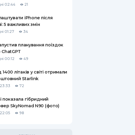
ні 02:44
21
КИ ПО
ВАННЮ
лаштувати iPhone після
лі: 5 важливих змін
ХОВІ ПОЛІСИ
ні 01:27
34
І КОМПАНІЇ
запустив планування поїздок
 ChatGPT
 ПРО СТРАХОВІ
Ї
ні 00:12
49
А І ОПЛАТА
 1400 літаків у світі отримали
штовний Starlink
И
23:33
72
i показала гібридний
вер SkyNomad N90 (фото)
22:05
98