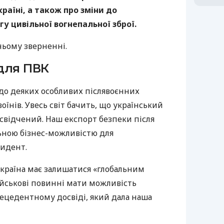
раїні, а також про зміни до
у цивільної вогнепальної зброї.
ньому зверненні.
для ПВК
одо деяких особливих післявоєнних
їнів. Увесь світ бачить, що український
освідчений. Наш експорт безпеки після
льною бізнес-можливістю для
зидент.
Україна має залишатися «глобальним
військові повинні мати можливість
рецедентному досвіді, який дала наша