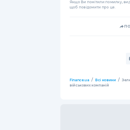
Якщо Ви помітили помилку, виді
щоб повідомити про це.
П
/
/
Finance.ua
Всі новини
Зел
військових компаній