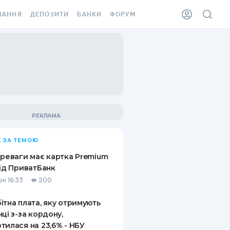
ВАННЯ
ДЕПОЗИТИ
БАНКИ
ФОРУМ
ІЛКА
ВСІ ДЕПОЗИТИ
ВСІ БАНКИ
АННЯ ЖИТЛА ВІД
ДЕПОЗИТИ В USD
ВІДГУКИ ПРО БАНКИ
 ШАХЕДІВ
ДЕПОЗИТИ В EUR
МІКРОФІНАНСОВІ
ХОВКА ЗА КОРДОН
ОРГАНІЗАЦІЇ
БОНУС ДО ДЕПОЗИТІВ
ВІДГУКИ ПРО МФО
УМОВИ АКЦІЇ
КАРТА
 ЗА ТЕМОЮ
ПИТАННЯ ТА ВІДПОВІДІ
ННА ВІНЬЄТКА
ереваги має картка Premium
ДЕПОЗИТНИЙ КАЛЬКУЛЯТОР
від ПриватБанк
 СПІВРОБІТНИКІВ
ні 16:33
200
ПУТІВНИКИ ПО
SSISTANCE
ЗАОЩАДЖЕННЯМ
ітна плата, яку отримують
нці з-за кордону,
АННЯ ВІД
тилася на 23,6% - НБУ
Х ВИПАДКІВ