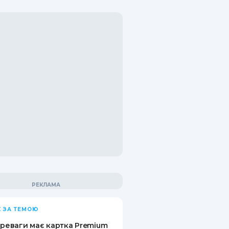
 ЗА ТЕМОЮ
ереваги має картка Premium