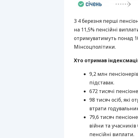
З 4 березня перші пенсі
на 11,5% пенсійні виплат
отримуватимуть понад 10
Мінсоцполітики.
Хто отримав індексмаці
9,2 млн пенсіонері
підставах.
672 тисячі пенсіон
98 тисяч осіб, які 
втрати годувальник
79,6 тисяч пенсіоне
війни та учасників
пенсійні виплати.