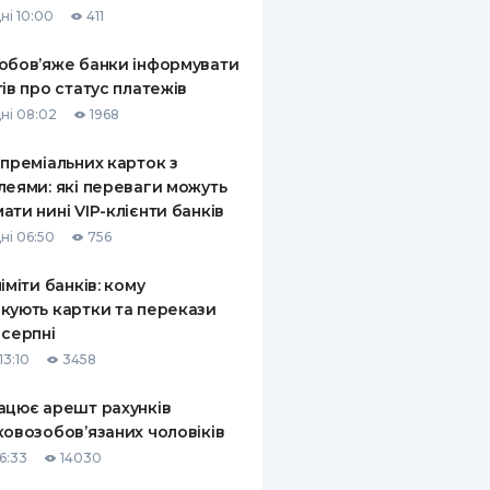
ні 10:00
411
КИ ПО
ВАННЮ
обов’яже банки інформувати
тів про статус платежів
ХОВІ ПОЛІСИ
ні 08:02
1968
І КОМПАНІЇ
 преміальних карток з
леями: які переваги можуть
 ПРО СТРАХОВІ
Ї
ати нині VIP-клієнти банків
ні 06:50
756
А І ОПЛАТА
ліміти банків: кому
И
кують картки та перекази
 серпні
13:10
3458
ацює арешт рахунків
ковозобов’язаних чоловіків
6:33
14030