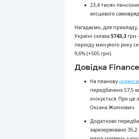
23,4 тисяч пенсіон
місцевого самовряд
Нагадаємо, для прикладу, 
Україні склала
5743,3
грн 
періоду минулого року с
9,6% (+505 грн).
Довідка Finance
На планову
індекс
передбачено 57,5 
очікується. Про це 
Оксана Жолнович.
Додатково передбач
зарезервовано 35,2 
млрд гривень з ко