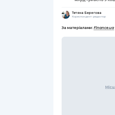
Тетяна Берегова
Кореспондент-редактор
За матеріалами:
Finance.ua
Місц