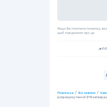
Якщо Ви помітили помилку, виді
щоб повідомити про це.
П
/
/
Finance.ua
Всі новини
Казн
розрахунку пенсій (ПФ затверд