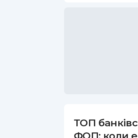
ТОП банківс
ФОП: коли е