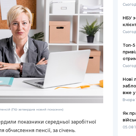
Сьогод
РЕЙТИНГ ДЕБЕТОВИХ
ПУТІВНИ
КАРТОК
СТРАХУ
НБУ з
клієн
ЩОМІСЯЧНИЙ ОГЛЯД
ВСІ СТРА
Сьогод
КЕШБЕКУ
СТРАХОВ
Топ-5
ПУТІВНИКИ ПО
приві
БАНКІВСЬКИХ КАРТКАХ
ВІДГУКИ
КОМПАНІ
отрим
Сьогод
ДОСТАВК
Нові 
КОНТАКТ
забло
вже у
Вчора 
 пенсій (ПФ затвердив новий показник)
Як пр
війсь
ердили показники середньої заробітної
05.08 1
ля обчислення пенсії, за січень.