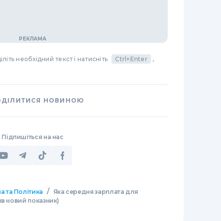
літь необхідний текст і натисніть
Ctrl+Enter
,
ОДІЛИТИСЯ НОВИНОЮ
Підпишіться на нас
/
а та Політика
Яка середня зарплата для
ив новий показник)