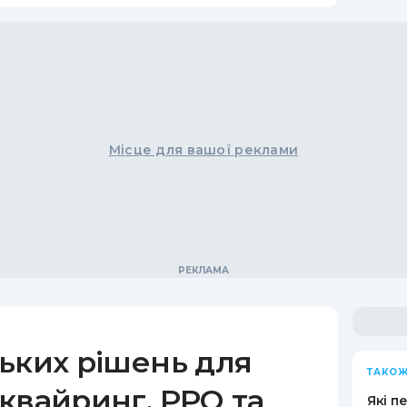
Місце для вашої реклами
ьких рішень для
ТАКОЖ
квайринг, РРО та
Які п