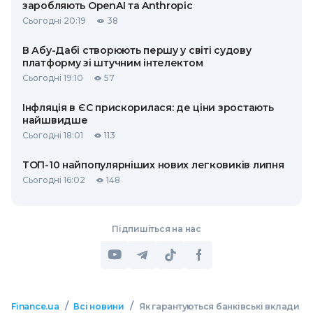
заробляють OpenAI та Anthropic
Сьогодні 20:19
38
В Абу-Дабі створюють першу у світі судову
платформу зі штучним інтелектом
Сьогодні 19:10
57
Інфляція в ЄС прискорилася: де ціни зростають
найшвидше
Сьогодні 18:01
113
ТОП-10 найпопулярніших нових легковиків липня
Сьогодні 16:02
148
Підпишіться на нас
/
/
Finance.ua
Всі новини
Як гарантуються банківські вклади