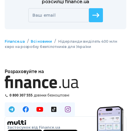
розсилці finance.ua
Ваш email
/
/
Finance.ua
Всі новини
Нідерланди виділять 400 млн
євро на розробку безпілотників для України
Розраховуйте на
0 800 307 555
дзвінки безкоштовні
Застосунок від Finance.ua