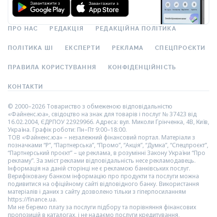
ПРО НАС
РЕДАКЦІЯ
РЕДАКЦІЙНА ПОЛІТИКА
ПОЛІТИКА ШІ
ЕКСПЕРТИ
РЕКЛАМА
СПЕЦПРОЄКТИ
ПРАВИЛА КОРИСТУВАННЯ
КОНФІДЕНЦІЙНІСТЬ
КОНТАКТИ
© 2000–2026 Товариство з обмеженою відповідальністю
«Файненс.юа», свідоцтво на знак для товарів і послуг № 37423 від
16.02.2004, ЄДРПОУ 22929966. Адреса: вул. Миколи Грінченка, 4В, Київ,
Україна. Графік роботи: Пн–Пт 9:00–18:00.
ТОВ «Файненс.юа» – незалежний фінансовий портал. Матеріали з
позначками “Р”, “Партнерська”, “Промо”, “Акція”, “Думка”, “Спецпроєкт”,
“Партнерський проєкт” – це реклама, в розумінні Закону України “Про
рекламу”. За зміст реклами відповідальність несе рекламодавець.
Інформація на даній сторінці не є рекламою банківських послуг.
Верифіковану банком інформацію про продукти та послуги можна
подивитися на офіційному сайті відповідного банку. Використання
матеріалів і даних з сайту дозволено тільки з гіперпосиланням
https://finance.ua.
Ми не беремо плату за послуги підбору та порівняння фінансових
пропозицій в каталогах, і не надаємо послуги кредитування,