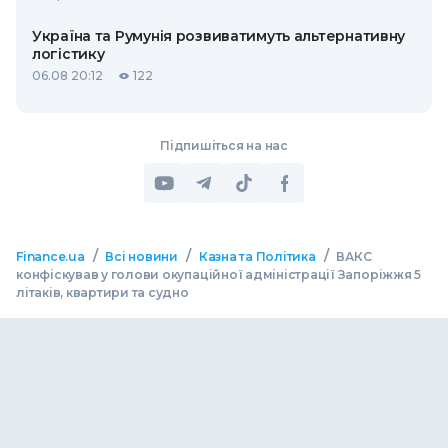
Україна та Румунія розвиватимуть альтернативну
логістику
06.08 20:12
122
Підпишіться на нас
/
/
/
Finance.ua
Всі новини
Казна та Політика
ВАКС
конфіскував у голови окупаційної адміністрації Запоріжжя 5
літаків, квартири та судно