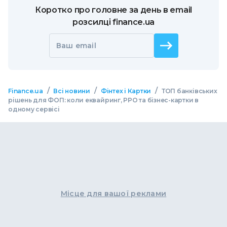
Коротко про головне за день в email
розсилці finance.ua
Ваш email
/
/
/
Finance.ua
Всі новини
Фінтех і Картки
ТОП банківських
рішень для ФОП: коли еквайринг, РРО та бізнес-картки в
одному сервісі
Місце для вашої реклами