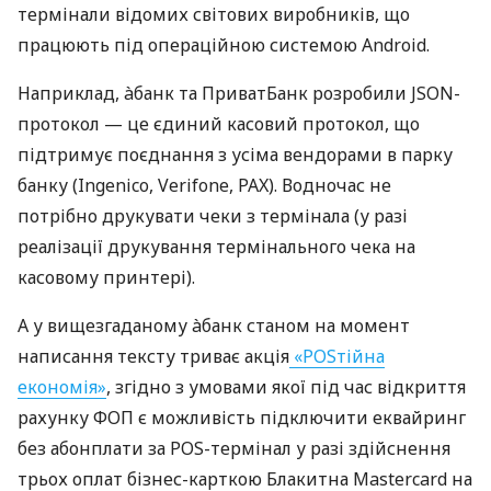
термінали відомих світових виробників, що
працюють під операційною системою Android.
Наприклад, àбанк та ПриватБанк розробили JSON-
протокол — це єдиний касовий протокол, що
підтримує поєднання з усіма вендорами в парку
банку (Ingenico, Verifone, PAX). Водночас не
потрібно друкувати чеки з термінала (у разі
реалізації друкування термінального чека на
касовому принтері).
А у вищезгаданому àбанк станом на момент
написання тексту триває акція
«POSтійна
економія»
, згідно з умовами якої під час відкриття
рахунку ФОП є можливість підключити еквайринг
без абонплати за POS-термінал у разі здійснення
трьох оплат бізнес-карткою Блакитна Mastercard на