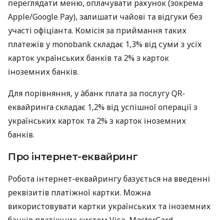
переглядати меню, оплачувати рахунок (зокрема
Apple/Google Pay), залишати чайові та відгуки без
участі офіціанта. Комісія за приймання таких
платежів у monobank складає 1,3% від суми з усіх
карток українських банків та 2% з карток
іноземних банків.
Для порівняння, у àбанк плата за послугу QR-
еквайринга складає 1,2% від успішної операції з
українських карток та 2% з карток іноземних
банків.
Про інтернет-еквайринг
Робота інтернет-еквайрингу базується на введенні
реквізитів платіжної картки. Можна
використовувати картки українських та іноземних
банків платіжних систем Visa, MasterCard,