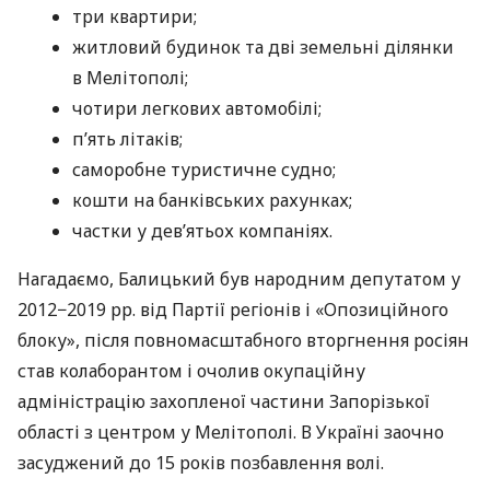
три квартири;
житловий будинок та дві земельні ділянки
в Мелітополі;
чотири легкових автомобілі;
п’ять літаків;
саморобне туристичне судно;
кошти на банківських рахунках;
частки у дев’ятьох компаніях.
Нагадаємо, Балицький був народним депутатом у
2012−2019 рр. від Партії регіонів і «Опозиційного
блоку», після повномасштабного вторгнення росіян
став колаборантом і очолив окупаційну
адміністрацію захопленої частини Запорізької
області з центром у Мелітополі. В Україні заочно
засуджений до 15 років позбавлення волі.