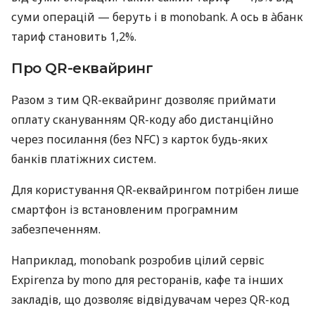
суми операцій — беруть і в monobank. А ось в àбанк
тариф становить 1,2%.
Про QR-еквайринг
Разом з тим QR-еквайринг дозволяє приймати
оплату скануванням QR-коду або дистанційно
через посилання (без NFC) з карток будь-яких
банків платіжних систем.
Для користування QR-еквайрингом потрібен лише
смартфон із встановленим програмним
забезпеченням.
Наприклад, monobank розробив цілий сервіс
Expirenza by mono для ресторанів, кафе та інших
закладів, що дозволяє відвідувачам через QR-код