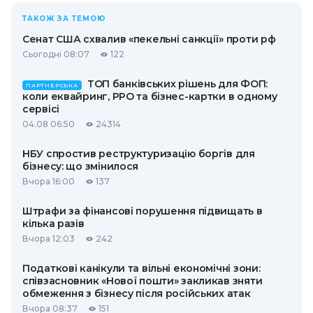
ТАКОЖ ЗА ТЕМОЮ
Сенат США схвалив «пекельні санкції» проти рф
Сьогодні 08:07
122
ТОП банківських рішень для ФОП:
ПАРТНЕРСЬКА
коли еквайринг, РРО та бізнес-картки в одному
сервісі
04.08 06:50
24314
НБУ спростив реструктуризацію боргів для
бізнесу: що змінилося
Вчора 16:00
137
Штрафи за фінансові порушення підвищать в
кілька разів
Вчора 12:03
242
Податкові канікули та вільні економічні зони:
співзасновник «Нової пошти» закликав зняти
обмеження з бізнесу після російських атак
Вчора 08:37
151