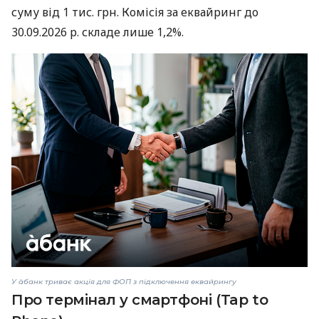
суму від 1 тис. грн. Комісія за еквайринг до
30.09.2026 р. складе лише 1,2%.
У àбанк триває акція для ФОП з підключення еквайрингу
Про термінал у смартфоні (Tap to