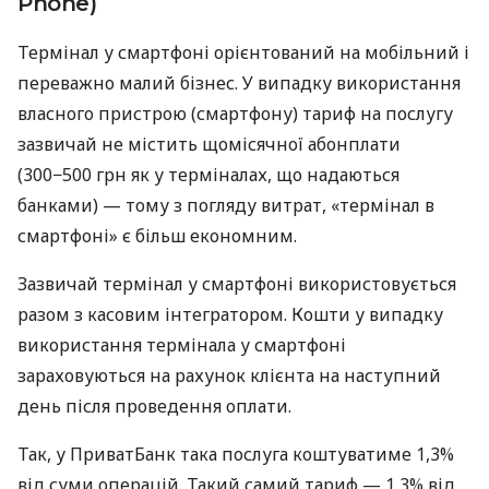
Phone)
Термінал у смартфоні орієнтований на мобільний і
переважно малий бізнес. У випадку використання
власного пристрою (смартфону) тариф на послугу
зазвичай не містить щомісячної абонплати
(300−500 грн як у терміналах, що надаються
банками) — тому з погляду витрат, «термінал в
смартфоні» є більш економним.
Зазвичай термінал у смартфоні використовується
разом з касовим інтегратором. Кошти у випадку
використання термінала у смартфоні
зараховуються на рахунок клієнта на наступний
день після проведення оплати.
Так, у ПриватБанк така послуга коштуватиме 1,3%
від суми операцій. Такий самий тариф — 1,3% від