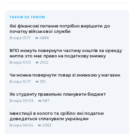
ТАКОЖ ЗА ТЕМОЮ
Які фінансові питання потрібно вирішити до
початку військової служби
Вчора 13:17
4886
ВПО можуть повернути частину коштів за оренду
житла: хто має право на податкову знижку
Вчора 11:03
2102
Чи можна повернути товар зі знижкою у магазин
Вчора 10:17
351
Як студенту правильно планувати бюджет
Вчора 09:09
587
Інвестиції в золото та срібло: які податки
доведеться сплачувати українцям
Вчора 06:04
2363