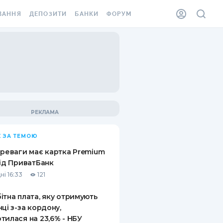
ВАННЯ
ДЕПОЗИТИ
БАНКИ
ФОРУМ
ІЛКА
ВСІ ДЕПОЗИТИ
ВСІ БАНКИ
АННЯ ЖИТЛА ВІД
ДЕПОЗИТИ В USD
ВІДГУКИ ПРО БАНКИ
 ШАХЕДІВ
ДЕПОЗИТИ В EUR
МІКРОФІНАНСОВІ
ХОВКА ЗА КОРДОН
ОРГАНІЗАЦІЇ
БОНУС ДО ДЕПОЗИТІВ
ВІДГУКИ ПРО МФО
УМОВИ АКЦІЇ
КАРТА
 ЗА ТЕМОЮ
ПИТАННЯ ТА ВІДПОВІДІ
ННА ВІНЬЄТКА
ереваги має картка Premium
ДЕПОЗИТНИЙ КАЛЬКУЛЯТОР
від ПриватБанк
 СПІВРОБІТНИКІВ
ні 16:33
121
ПУТІВНИКИ ПО
SSISTANCE
ЗАОЩАДЖЕННЯМ
ітна плата, яку отримують
нці з-за кордону,
АННЯ ВІД
тилася на 23,6% - НБУ
Х ВИПАДКІВ