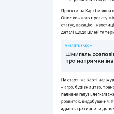
Проєкти на Карті можна в
Опис кожного проєкту міс
статус, локацію, інвести
деталі щодо цілей та терм
ЧИТАЙТЕ ТАКОЖ
Шмигаль розповів
про напрямки інв
На старті на Карті налічу
– агро, будівництво, тран
паливна галузі, легка/важ
розвиток, видобування, п
адміністративне та допо