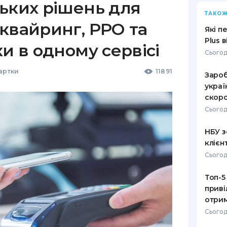
ьких рішень для
ТАКОЖ
квайринг, РРО та
Які п
Plus 
ки в одному сервісі
Сьогод
Картки
11891
Зароб
украї
скоро
Сьогод
НБУ з
клієн
Сьогод
Топ-5
приві
отрим
Сьогод