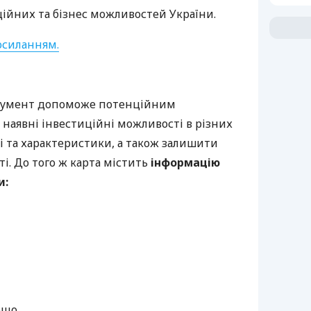
ційних та бізнес можливостей України.
осиланням.
румент допоможе потенційним
 наявні інвестиційні можливості в різних
лі та характеристики, а також залишити
сті. До того ж карта містить
інформацію
и:
ощо.