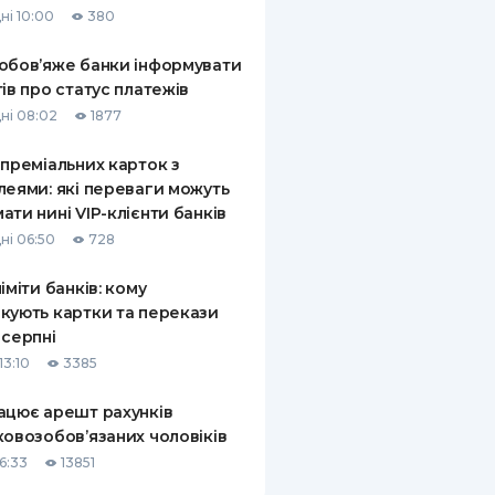
ні 10:00
380
КИ ПО
ВАННЮ
обов’яже банки інформувати
тів про статус платежів
ХОВІ ПОЛІСИ
ні 08:02
1877
І КОМПАНІЇ
 преміальних карток з
леями: які переваги можуть
 ПРО СТРАХОВІ
Ї
ати нині VIP-клієнти банків
ні 06:50
728
А І ОПЛАТА
ліміти банків: кому
И
кують картки та перекази
 серпні
13:10
3385
ацює арешт рахунків
ковозобов’язаних чоловіків
6:33
13851