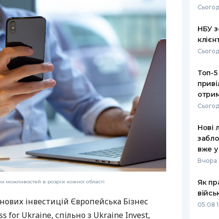
Сьогод
РЕЙТИНГ ДЕБЕТОВИХ
ПУТІВНИ
КАРТОК
СТРАХУ
НБУ з
клієн
ЩОМІСЯЧНИЙ ОГЛЯД
ВСІ СТРА
Сьогод
КЕШБЕКУ
СТРАХОВ
Топ-5
ПУТІВНИКИ ПО
приві
БАНКІВСЬКИХ КАРТКАХ
ВІДГУКИ
КОМПАНІ
отрим
Сьогод
ДОСТАВК
Нові 
КОНТАКТ
забло
вже у
Вчора 
Як пр
их можливостей в розрізі кожної області
війсь
нових інвестицій Європейська Бізнес
05.08 1
s for Ukraine, спільно з Ukraine Invest,