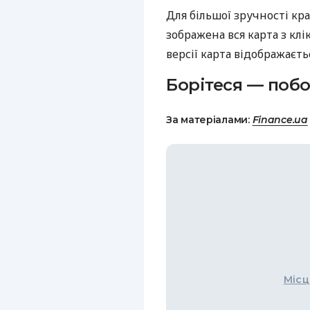
Для більшої зручності кр
зображена вся карта з кл
версії карта відображаєт
Борітеся — побо
За матеріалами:
Finance.ua
Місц