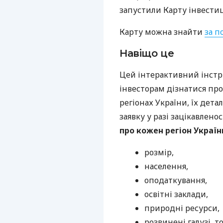
запустили Карту інвести
Карту можна знайти
за п
Навіщо це
Цей інтерактивний інст
інвесторам дізнатися про
регіонах України, їх дета
заявку у разі зацікавлено
про кожен регіон Україн
розмір,
населення,
оподаткування,
освітні заклади,
природні ресурси,
розвинені галузі, т