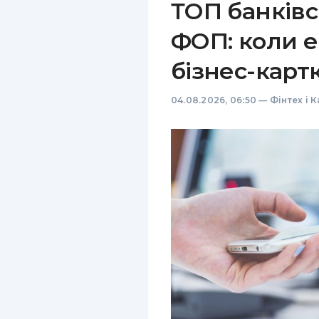
ТОП банківс
ФОП: коли е
бізнес-карт
04.08.2026, 06:50
—
Фінтех і 