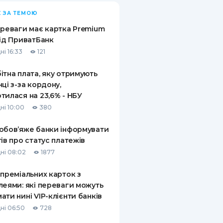
 ЗА ТЕМОЮ
ереваги має картка Premium
від ПриватБанк
ні 16:33
121
ітна плата, яку отримують
нці з-за кордону,
тилася на 23,6% - НБУ
ні 10:00
380
обов’яже банки інформувати
тів про статус платежів
ні 08:02
1877
 преміальних карток з
леями: які переваги можуть
ати нині VIP-клієнти банків
ні 06:50
728