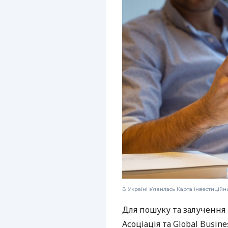
В Україні з’явилась Карта інвестиційн
Для пошуку та залучення 
Асоціація та Global Busines