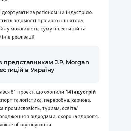
ідсортувати за регіоном чи індустрією.
тить відомості про його ініціатора,
ційну можливість, суму інвестицій та
інів реалізації.
 представникам J.P. Morgan
естицій в Україну
вався 81 проєкт, що охопили
14 індустрій
спорт та логістика, переробна, харчова,
ка промисловість, туризм, освіта/
оводження з відходами, охорона здоров’я,
міжне обслуговування.