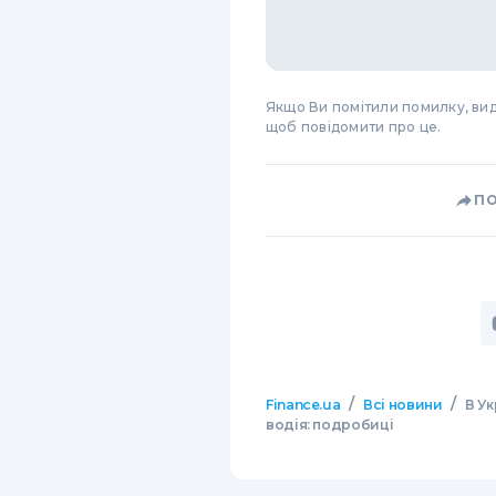
Якщо Ви помітили помилку, виді
щоб повідомити про це.
П
/
/
Finance.ua
Всі новини
В Ук
водія: подробиці