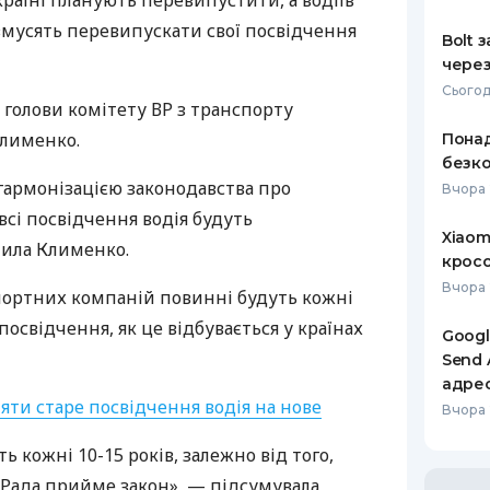
країні планують перевипустити, а водіїв
мусять перевипускати свої посвідчення
РЕЙТИНГ ДЕБЕТОВИХ
ПУТІВНИ
Bolt 
КАРТОК
СТРАХУ
через
Сьогод
ЩОМІСЯЧНИЙ ОГЛЯД
ВСІ СТРА
 голови комітету ВР з транспорту
КЕШБЕКУ
Клименко.
Понад
СТРАХОВ
безко
ПУТІВНИКИ ПО
гармонізацією законодавства про
БАНКІВСЬКИХ КАРТКАХ
ВІДГУКИ
Вчора 
КОМПАНІ
всі посвідчення водія будуть
Xiaom
чила Клименко.
ДОСТАВК
кросо
Вчора 
нспортних компаній повинні будуть кожні
КОНТАКТ
посвідчення, як це відбувається у країнах
Googl
Send 
адре
яти старе посвідчення водія на нове
Вчора 
 кожні 10-15 років, залежно від того,
 Рада прийме закон», — підсумувала