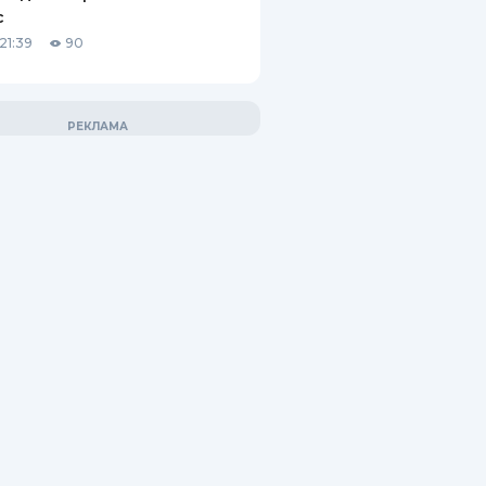
с
21:39
90