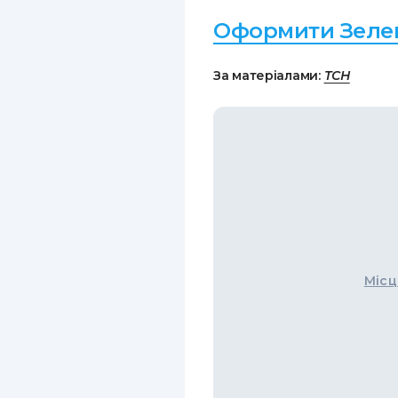
Оформити Зелен
За матеріалами:
ТСН
Місц