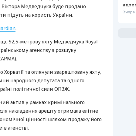
адре
а Віктора Медведчука буде продано
Вчора 
ти підуть на користь України.
ardian
.
 що 92,5-метрову яхту Медведчука Royal
раїнському агенству з розшуку
(АРМА).
 Хорватії та оглянули заарештовану яхту,
ни народного депутата та одного
країні політичної сили ОПЗЖ.
ний актив у рамках кримінального
ісля накладення арешту отримала елітне
ономічної цінності шляхом продажу його
 в агенстві.