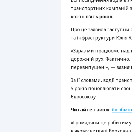
Всі посвідчення водія в У
транспортних компаній з
кожні
п’ять років.
Про це заявила заступник
та інфраструктури Юлія 
«Зараз ми працюємо над 
дорожній рух. Фактично, 
перевипущені», — зазна
За її словами, водії тра
5 років поновлювати свої 
Євросоюзу.
Читайте також:
Як обмін
«Громадяни це робитимуть
в якому вигляді Верховна