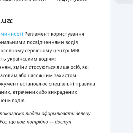
.ua:
 чинності
Регламент користування
ональними посвідченнями водія
в Головному сервісному центрі МВС
сть українським водіям;
ням, зміни стосуються лише осіб, які
асовим або належним захистом
документ встановлює спеціальні правила
них, втрачених або викрадених
чень водія.
 допомагаємо людям оформлювати Зелену
Усе, що вам потрібно — доступ