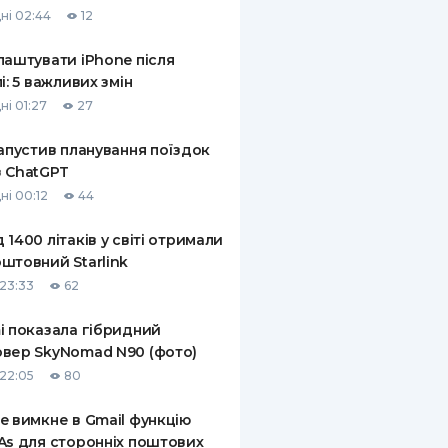
ні 02:44
12
лаштувати iPhone після
лі: 5 важливих змін
ні 01:27
27
запустив планування поїздок
 ChatGPT
ні 00:12
44
 1400 літаків у світі отримали
штовний Starlink
23:33
62
i показала гібридний
вер SkyNomad N90 (фото)
22:05
80
e вимкне в Gmail функцію
As для сторонніх поштових