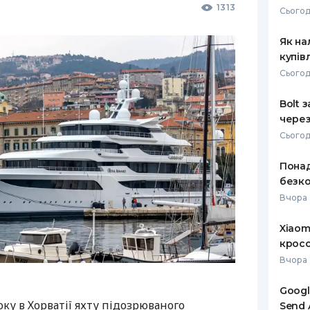
1313
Сьогод
Як на
купів
Сьогод
Bolt 
через
Сьогод
Понад
безко
Вчора 
Xiaom
кросо
Вчора 
Googl
ку в Хорватії яхту підозрюваного
Send 