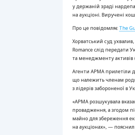
у держаній зраді нардеп
на аукціоні. Виручені кош
Про це повідомляє
The Gu
Xорватський суд ухвалив,
Romance слід передати Ук
та менеджменту активів 
Агенти АРМА прилетіли до
що належить членам роди
з лідерів забороненої в У
«АРМА розшукувала вказа
провадження, а згодом п
майно для збереження ек
на аукціонах», — пояснили