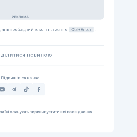
літь необхідний текст і натисніть
Ctrl+Enter
,
ОДІЛИТИСЯ НОВИНОЮ
Підпишіться на нас
раїні планують перевипустити всі посвідчення