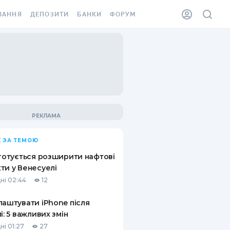
ВАННЯ
ДЕПОЗИТИ
БАНКИ
ФОРУМ
ІЛКА
ВСІ ДЕПОЗИТИ
ВСІ БАНКИ
АННЯ ЖИТЛА ВІД
ДЕПОЗИТИ В USD
ВІДГУКИ ПРО БАНКИ
 ШАХЕДІВ
ДЕПОЗИТИ В EUR
МІКРОФІНАНСОВІ
ХОВКА ЗА КОРДОН
ОРГАНІЗАЦІЇ
БОНУС ДО ДЕПОЗИТІВ
ВІДГУКИ ПРО МФО
УМОВИ АКЦІЇ
КАРТА
 ЗА ТЕМОЮ
ПИТАННЯ ТА ВІДПОВІДІ
ННА ВІНЬЄТКА
 готується розширити нафтові
ДЕПОЗИТНИЙ КАЛЬКУЛЯТОР
ти у Венесуелі
 СПІВРОБІТНИКІВ
ні 02:44
12
ПУТІВНИКИ ПО
SSISTANCE
ЗАОЩАДЖЕННЯМ
лаштувати iPhone після
лі: 5 важливих змін
АННЯ ВІД
Х ВИПАДКІВ
ні 01:27
27