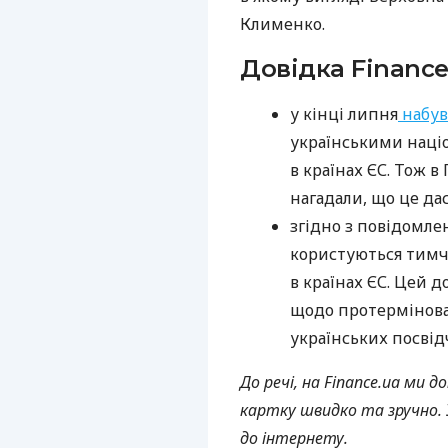
Клименко.
Довідка Finance
у кінці липня
набув
українськими наці
в країнах ЄС. Тож 
нагадали, що це да
згідно з повідомлен
користуються тимч
в країнах ЄС. Цей 
щодо протермінова
українських посвід
До речі, на Finance.ua ми
картку швидко та зручно. 
до інтернету.