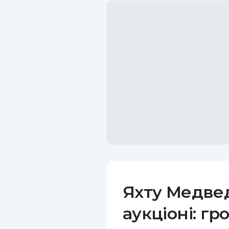
Яхту Медве
аукціоні: гр