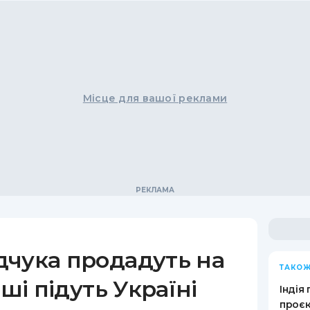
Місце для вашої реклами
дчука продадуть на
ТАКОЖ
оші підуть Україні
Індія
проєк