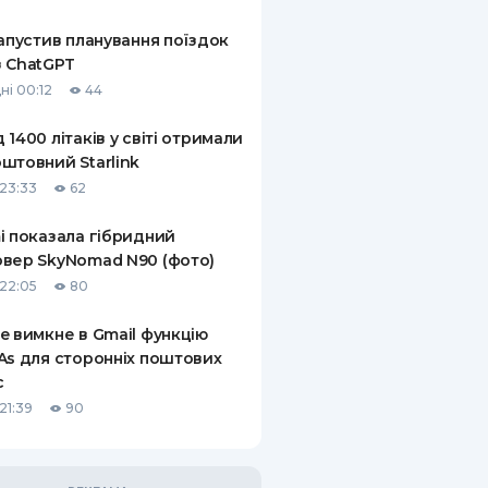
КИ ПО
запустив планування поїздок
ВАННЮ
 ChatGPT
ні 00:12
44
ХОВІ ПОЛІСИ
 1400 літаків у світі отримали
І КОМПАНІЇ
штовний Starlink
 ПРО СТРАХОВІ
23:33
62
Ї
i показала гібридний
А І ОПЛАТА
вер SkyNomad N90 (фото)
22:05
80
И
e вимкне в Gmail функцію
As для сторонніх поштових
с
21:39
90