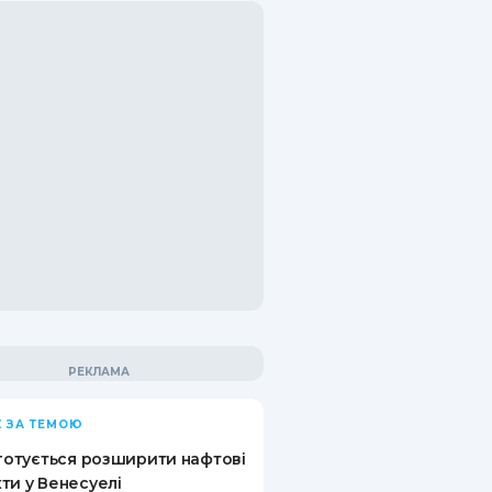
 ЗА ТЕМОЮ
 готується розширити нафтові
ти у Венесуелі