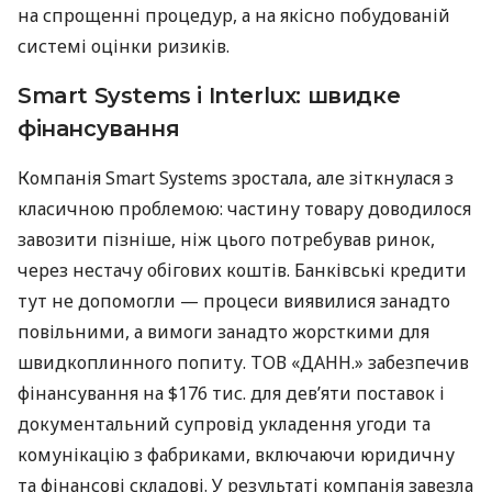
на спрощенні процедур, а на якісно побудованій
системі оцінки ризиків.
Smart Systems і Interlux: швидке
фінансування
Компанія Smart Systems зростала, але зіткнулася з
класичною проблемою: частину товару доводилося
завозити пізніше, ніж цього потребував ринок,
через нестачу обігових коштів. Банківські кредити
тут не допомогли — процеси виявилися занадто
повільними, а вимоги занадто жорсткими для
швидкоплинного попиту. ТОВ «ДАНН.» забезпечив
фінансування на $176 тис. для дев’яти поставок і
документальний супровід укладення угоди та
комунікацію з фабриками, включаючи юридичну
та фінансові складові. У результаті компанія завезла