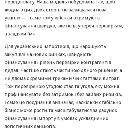
передоплату. Наша модель побудована так, щоб
жодна з цих двох сторін не залишалася поза
увагою — і саме тому клієнти отримують
фінансування швидко, але не всупереч перевіркам,
а завдяки їм».
Для українських імпортерів, що нарощують
закупівлі на нових ринках, швидкість
фінансування і рівень перевірки контрагентів
дедалі частіше стають частиною одного рішення, а
не двома окремими треками чи статтями витрат.
Тож перевіреною угодою стає та угода, яку можна
профінансувати без затримок і без зайвих ризиків,
і саме це поєднання визначає, наскільки стабільно
бізнес може рости та масштабуватися за рахунок
фінансування імпорту в умовах ускладнених
логістичних ланцюгів.