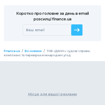
Коротко про головне за день в email
розсилці finance.ua
Ваш email
/
/
Finance.ua
Всі новини
ТОВ «ДАНН.»: судові справи,
комплаєнс та перевірка міжнародних угод
Місце для вашої реклами