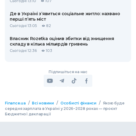
Сьогодні 13:10
107
Де в Україні з’явиться соціальне житло: названо
перші п’ять міст
Сьогодні 13:05
82
Власник Rozetka оцінив збитки від знищення
складу в кілька мільярдів гривень
Сьогодні 12:36
103
Підпишіться на нас
/
/
/
Finance.ua
Всі новини
Особисті фінанси
Якою буде
середня зарплата в Україні у 2026−2028 роках — проєкт
Бюджетної декларації