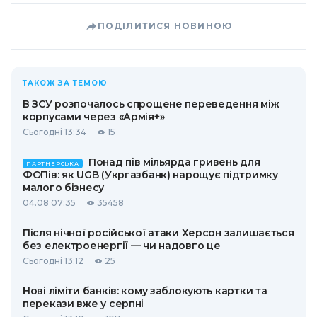
ПОДІЛИТИСЯ НОВИНОЮ
ТАКОЖ ЗА ТЕМОЮ
В ЗСУ розпочалось спрощене переведення між
корпусами через «Армія+»
Сьогодні 13:34
15
Понад пів мільярда гривень для
ПАРТНЕРСЬКА
ФОПів: як UGB (Укргазбанк) нарощує підтримку
малого бізнесу
04.08 07:35
35458
Після нічної російської атаки Херсон залишається
без електроенергії — чи надовго це
Сьогодні 13:12
25
Нові ліміти банків: кому заблокують картки та
перекази вже у серпні