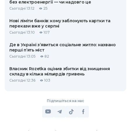
без електроенергії — чи надовго це
Сьогодні 13:12
25
Нові ліміти банків: кому заблокують картки та
перекази вже у серпні
Сьогодні 13:10
107
Де в Україні з’явиться соціальне житло: названо
перші п’ять міст
Сьогодні 13:05
82
Власник Rozetka оцінив збитки від знищення
складу в кілька мільярдів гривень
Сьогодні 12:36
103
Підпишіться на нас