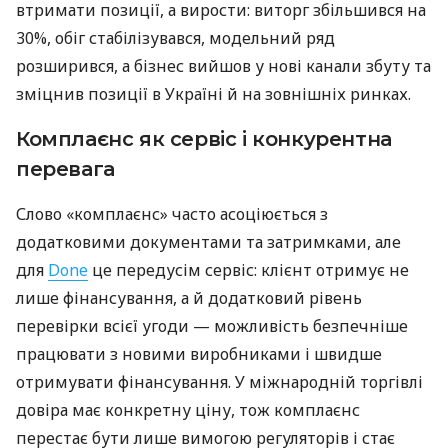
втримати позиції, а вирости: виторг збільшився на
30%, обіг стабілізувався, модельний ряд
розширився, а бізнес вийшов у нові канали збуту та
зміцнив позиції в Україні й на зовнішніх ринках.
Комплаєнс як сервіс і конкурентна
перевага
Слово «комплаєнс» часто асоціюється з
додатковими документами та затримками, але
для
Done
це передусім сервіс: клієнт отримує не
лише фінансування, а й додатковий рівень
перевірки всієї угоди — можливість безпечніше
працювати з новими виробниками і швидше
отримувати фінансування. У міжнародній торгівлі
довіра має конкретну ціну, тож комплаєнс
перестає бути лише вимогою регуляторів і стає