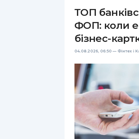
ТОП банківс
ФОП: коли е
бізнес-карт
04.08.2026, 06:50
—
Фінтех і 