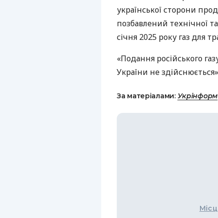
української сторони прод
позбавлений технічної т
січня 2025 року газ для т
«Подання російського газ
України не здійснюється»
За матеріалами:
Укрінформ
Місц