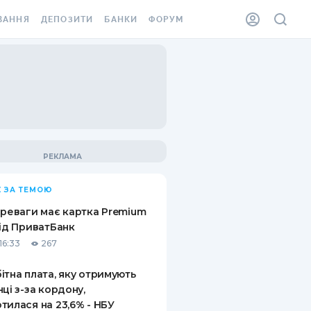
ВАННЯ
ДЕПОЗИТИ
БАНКИ
ФОРУМ
ІЛКА
ВСІ ДЕПОЗИТИ
ВСІ БАНКИ
АННЯ ЖИТЛА ВІД
ДЕПОЗИТИ В USD
ВІДГУКИ ПРО БАНКИ
 ШАХЕДІВ
ДЕПОЗИТИ В EUR
МІКРОФІНАНСОВІ
ХОВКА ЗА КОРДОН
ОРГАНІЗАЦІЇ
БОНУС ДО ДЕПОЗИТІВ
ВІДГУКИ ПРО МФО
УМОВИ АКЦІЇ
КАРТА
 ЗА ТЕМОЮ
ПИТАННЯ ТА ВІДПОВІДІ
ННА ВІНЬЄТКА
ереваги має картка Premium
ДЕПОЗИТНИЙ КАЛЬКУЛЯТОР
від ПриватБанк
 СПІВРОБІТНИКІВ
16:33
267
ПУТІВНИКИ ПО
SSISTANCE
ЗАОЩАДЖЕННЯМ
ітна плата, яку отримують
нці з-за кордону,
АННЯ ВІД
тилася на 23,6% - НБУ
Х ВИПАДКІВ