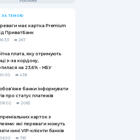
 ЗА ТЕМОЮ
ереваги має картка Premium
від ПриватБанк
16:33
267
ітна плата, яку отримують
нці з-за кордону,
тилася на 23,6% - НБУ
10:00
438
обов’яже банки інформувати
тів про статус платежів
08:02
2065
 преміальних карток з
леями: які переваги можуть
ати нині VIP-клієнти банків
06:50
781