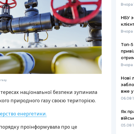
Вчора 
РЕЙТИНГ ДЕБЕТОВИХ
ПУТІВНИ
КАРТОК
СТРАХУ
НБУ з
клієн
ЩОМІСЯЧНИЙ ОГЛЯД
ВСІ СТРА
Вчора 
КЕШБЕКУ
СТРАХОВ
Топ-5
ПУТІВНИКИ ПО
приві
БАНКІВСЬКИХ КАРТКАХ
ВІДГУКИ
КОМПАНІ
отрим
Вчора 
ДОСТАВК
Нові 
 газу
КОНТАКТ
забло
вже у
 інтересах національної безпеки зупинила
06.08 1
ого природного газу своєю територією.
Як пр
терство енергетики
.
війсь
05.08 1
 порядку проінформувала про це