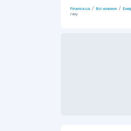
/
/
Finance.ua
Всі новини
Ене
газу