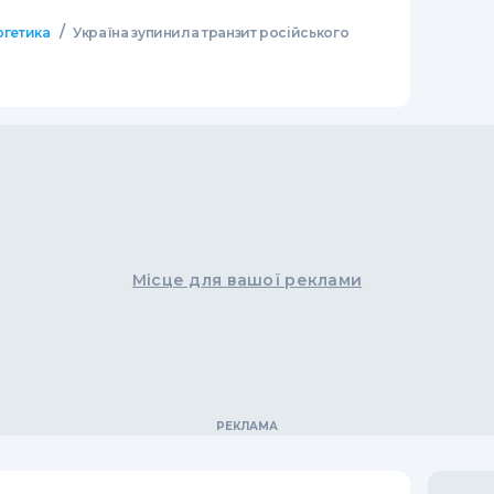
/
ргетика
Україна зупинила транзит російського
Місце для вашої реклами