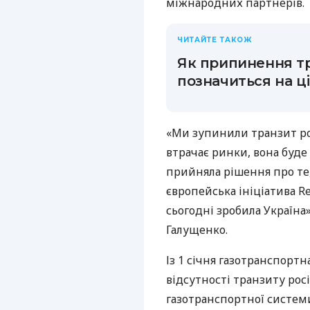
міжнародних партнерів.
ЧИТАЙТЕ ТАКОЖ
Як припинення тр
позначиться на ці
«Ми зупинили транзит росі
втрачає ринки, вона буде
прийняла рішення про те, 
європейська ініціатива R
сьогодні зробила Україна
Галущенко.
Із 1 січня газотранспорт
відсутності транзиту росі
газотранспортної систем