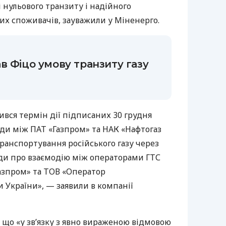
нульового транзиту і надійного
их споживачів, зауважили у Міненерго.
в Фіцо умову транзиту газу
шився термін дії підписаних 30 грудня
оди між ПАТ «Газпром» та НАК «Нафтогаз
транспортування російського газу через
оди про взаємодію між операторами ГТС
Газпром» та ТОВ «Оператор
 України», — заявили в компанії
 що «у зв’язку з явно вираженою відмовою