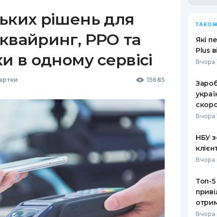
ьких рішень для
ТАКОЖ
квайринг, РРО та
Які п
Plus 
ки в одному сервісі
Вчора 
Картки
15685
Зароб
украї
скоро
Вчора 
НБУ з
клієн
Вчора 
Топ-5
приві
отрим
Вчора 