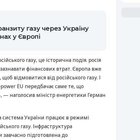
анзиту газу через Україну
нах у Європі
йського газу, це історична подія. росія
 зазнавати фінансових втрат. Європа вже
щоб відмовитися від російського газу. І
epower EU передбачає саме те, що
», — наголосив міністр енергетики Герман
на система України працює в режимі
йського газу. Інфраструктура
и завчасно підготовлена до