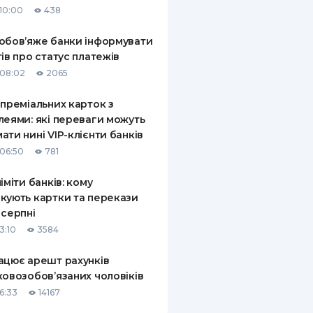
10:00
438
КИ ПО
ВАННЮ
обов’яже банки інформувати
тів про статус платежів
ХОВІ ПОЛІСИ
08:02
2065
І КОМПАНІЇ
 преміальних карток з
леями: які переваги можуть
 ПРО СТРАХОВІ
Ї
ати нині VIP-клієнти банків
06:50
781
А І ОПЛАТА
ліміти банків: кому
И
кують картки та перекази
 серпні
3:10
3584
ацює арешт рахунків
ковозобов’язаних чоловіків
6:33
14167