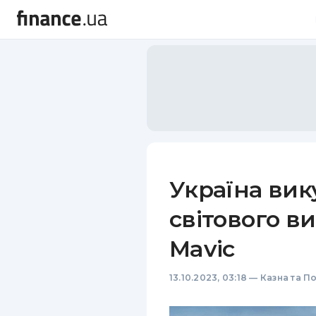
Україна вик
світового в
Mavic
13.10.2023, 03:18
—
Казна та П