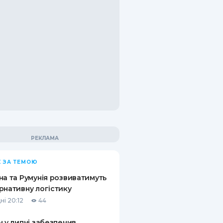
 ЗА ТЕМОЮ
на та Румунія розвиватимуть
рнативну логістику
ні 20:12
44
н у липні забезпечив