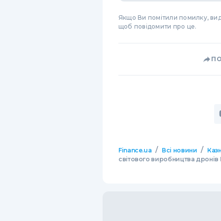
Якщо Ви помітили помилку, виді
щоб повідомити про це.
П
/
/
Finance.ua
Всі новини
Казн
світового виробництва дронів 