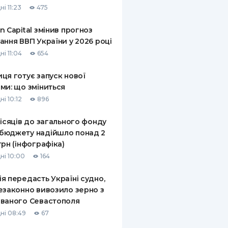
і 11:23
475
КИ ПО
ВАННЮ
n Capital змінив прогноз
ання ВВП України у 2026 році
ХОВІ ПОЛІСИ
і 11:04
654
І КОМПАНІЇ
ця готує запуск нової
ми: що зміниться
 ПРО СТРАХОВІ
Ї
і 10:12
896
А І ОПЛАТА
місяців до загального фонду
бюджету надійшло понад 2
И
грн (інфографіка)
ні 10:00
164
я передасть Україні судно,
езаконно вивозило зерно з
ваного Севастополя
ні 08:49
67