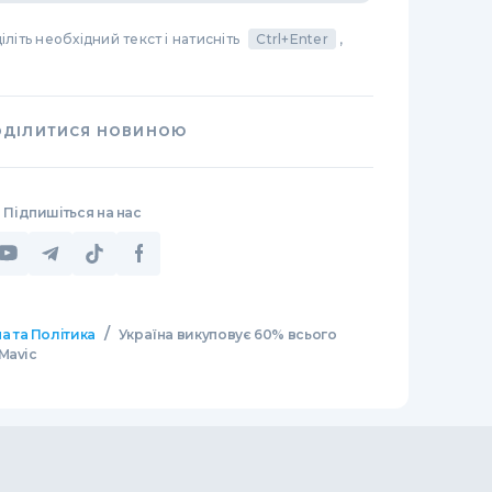
літь необхідний текст і натисніть
Ctrl+Enter
,
ОДІЛИТИСЯ НОВИНОЮ
Підпишіться на нас
/
а та Політика
Україна викуповує 60% всього
Mavic