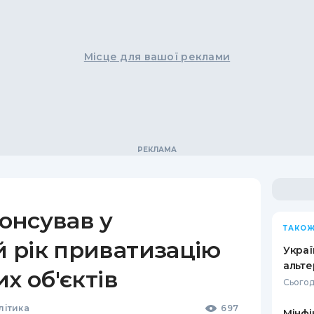
Місце для вашої реклами
онсував у
ТАКОЖ
 рік приватизацію
Украї
альте
х об'єктів
Сьогод
літика
697
Мінфі