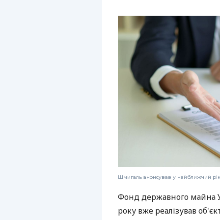
Шмигаль анонсував у найближчий рік 
Фонд державного майна У
року вже реалізував об'єк