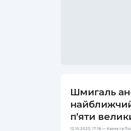
Шмигаль ан
найближчий
п’яти велики
12.10.2023, 17:18
—
Казна та По