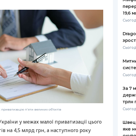
пере
19,6 
Сьогодн
Drago
зрост
Сьогодн
Митни
систе
Сьогодн
За 7 
держ
трлн 
Сьогод
приватизацію п’яти великих об'єктів
країни у межах малої приватизації цього
Швеці
яке н
тів на 4,5 млрд грн, а наступного року
окупо