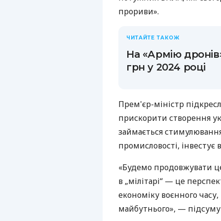
прориви».
ЧИТАЙТЕ ТАКОЖ
На «Армію дронів
грн у 2024 році
Прем'єр-міністр підкресл
прискорити створення укр
займається стимулювання
промисловості, інвестує 
«Будемо продовжувати це
в „мілітарі“ — це перспе
економіку воєнного часу,
майбутнього», — підсуму