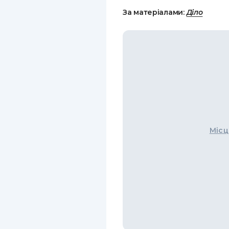
За матеріалами:
Діло
Місц