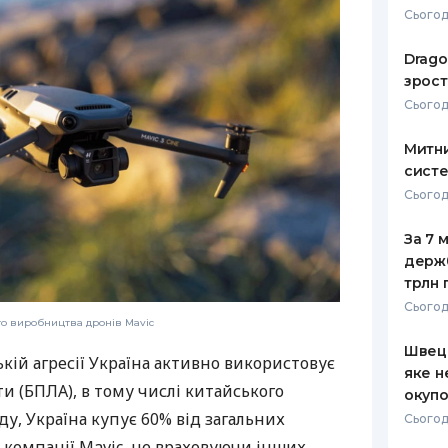
Сьогодн
РЕЙТИНГ ДЕБЕТОВИХ
ПУТІВНИ
КАРТОК
СТРАХУ
Drago
зрост
ЩОМІСЯЧНИЙ ОГЛЯД
ВСІ СТРА
Сьогодн
КЕШБЕКУ
СТРАХОВ
Митни
ПУТІВНИКИ ПО
систе
БАНКІВСЬКИХ КАРТКАХ
ВІДГУКИ
КОМПАНІ
Сьогодн
ДОСТАВК
За 7 
держ
КОНТАКТ
трлн 
Сьогод
го виробництва дронів Mavic
Швеці
кій агресії Україна активно використовує
яке н
ти (БПЛА), в тому числі китайського
окупо
у, Україна купує 60% від загальних
Сьогод
ї компанії Mavic, не враховуючи інших