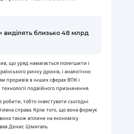
» виділять близько 48 млрд
ив, що уряд намагається полегшити і
аїнського ринку дронів, і аналогічно
м проривів в інших сферах ВПК і
в технології подвійного призначення.
 робити, тобто інвестувати сьогодні
ктивна справа. Крім того, що вона формує
 вона також вплине на економіку
вав Денис Шмигаль.