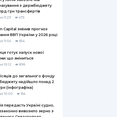
рахування з держбюджету
млрд грн трансфертів
і 11:23
475
n Capital змінив прогноз
ання ВВП України у 2026 році
і 11:04
654
ця готує запуск нової
ми: що зміниться
і 10:12
896
місяців до загального фонду
бюджету надійшло понад 2
грн (інфографіка)
ні 10:00
164
я передасть Україні судно,
езаконно вивозило зерно з
ваного Севастополя