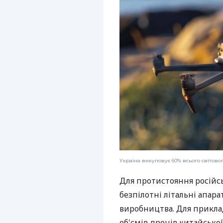
Україна викуповує 60% всього світово
Для протистояння російсь
безпілотні літальні апара
виробництва. Для приклад
об'ємів дронів китайсько