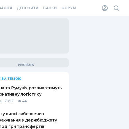
ВАННЯ
ДЕПОЗИТИ
БАНКИ
ФОРУМ
ІЛКА
ВСІ ДЕПОЗИТИ
ВСІ БАНКИ
АННЯ ЖИТЛА ВІД
ДЕПОЗИТИ В USD
ВІДГУКИ ПРО БАНКИ
 ШАХЕДІВ
ДЕПОЗИТИ В EUR
МІКРОФІНАНСОВІ
ХОВКА ЗА КОРДОН
ОРГАНІЗАЦІЇ
БОНУС ДО ДЕПОЗИТІВ
ВІДГУКИ ПРО МФО
УМОВИ АКЦІЇ
КАРТА
 ЗА ТЕМОЮ
ПИТАННЯ ТА ВІДПОВІДІ
ННА ВІНЬЄТКА
на та Румунія розвиватимуть
ДЕПОЗИТНИЙ КАЛЬКУЛЯТОР
рнативну логістику
 СПІВРОБІТНИКІВ
ні 20:12
44
ПУТІВНИКИ ПО
SSISTANCE
ЗАОЩАДЖЕННЯМ
н у липні забезпечив
рахування з держбюджету
АННЯ ВІД
млрд грн трансфертів
Х ВИПАДКІВ