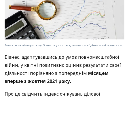
Вперше за півтора року бізнес оцінив результати своєї діяльності позитивно
Бізнес, адаптувавшись до умов повномасштабної
війни, у квітні позитивно оцінив результати своєї
діяльності порівняно з попереднім
місяцем
вперше з жовтня 2021 року.
Про це свідчить індекс очікувань ділової
активності (
ІОДА
), який Національний банк
розраховує щомісяця, за виключенням вимушеної
перерви в березні — травні 2022 року.