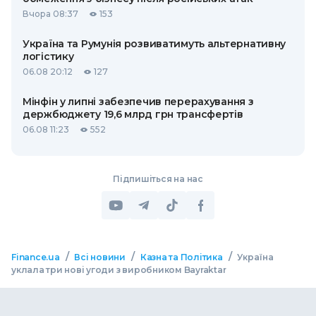
Вчора 08:37
153
Україна та Румунія розвиватимуть альтернативну
логістику
06.08 20:12
127
Мінфін у липні забезпечив перерахування з
держбюджету 19,6 млрд грн трансфертів
06.08 11:23
552
Підпишіться на нас
/
/
/
Finance.ua
Всі новини
Казна та Політика
Україна
уклала три нові угоди з виробником Bayraktar