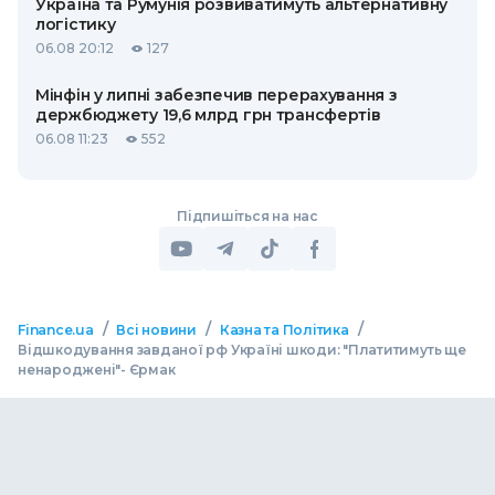
Україна та Румунія розвиватимуть альтернативну
логістику
06.08 20:12
127
Мінфін у липні забезпечив перерахування з
держбюджету 19,6 млрд грн трансфертів
06.08 11:23
552
Підпишіться на нас
/
/
/
Finance.ua
Всі новини
Казна та Політика
Відшкодування завданої рф Україні шкоди: "Платитимуть ще
ненароджені"- Єрмак