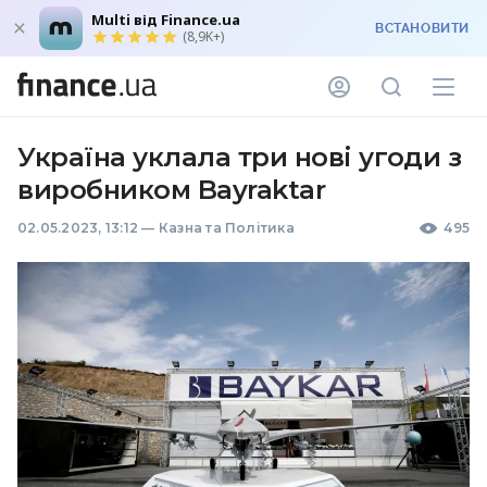
Multi від Finance.ua
ВСТАНОВИТИ
(8,9K+)
Україна уклала три нові угоди з
виробником Bayraktar
02.05.2023, 13:12
—
Казна та Політика
495