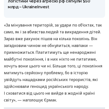
логістики через агресію рф сягнули $50
млрд – UkraineInvest
«За мінування територій, за удари по об‘єктах, так
само, як і за вбивства людей та викрадення дітей.
Зараз вже рахунок пішов на кілька поколінь. Він
загадковим чином не обнулиться, навпаки —
примножиться. Платитимуть ще ненароджені
майбутні покоління, і в них ніхто не питатиме,
хочуть вони цього чи ні. Більше того, ці покоління
матимуть серйозну проблему, бо в історію
увійдуть нащадками російських терористів, які
здійснювали геноцид українського народу.
І сховатися від цього не вийде в жодній країні
світу», — наголошує Єрмак.