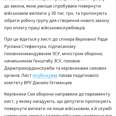
до закона, якою раніше спробували повернути
військовим виплати у 30 тис. грн, та пропонують
зібрати робочу групу для створення нового закону
про оплату праці військовослужбовців.
Про це йдеться у листі до спікера Верховної Ради
Руслана Стефанчука, підписаному
головнокомандувачем ЗСУ, міністром оборони,
начальником Генштабу ЗСУ, головою
Держприкордонслужби та керівниками силових
органів. Лист
опублікував
голова податкового
комітету ВРУ Данило Гетманцев.
Керівники Сил оборони направили до парламенту
лист, у якому нагадують, що депутати пропонують
повернути виплати не лише військовим, а й службі
цивільного захисту та поліцейським незалежно від