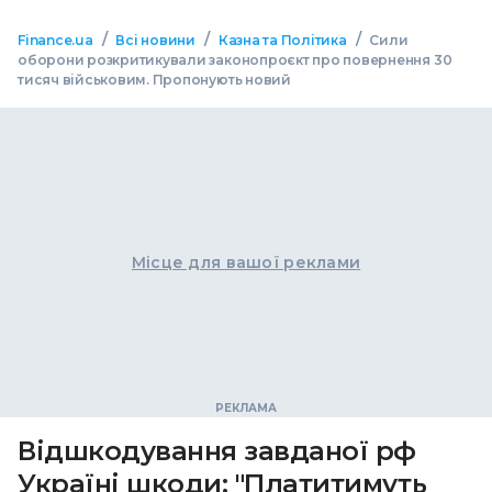
/
/
/
Finance.ua
Всі новини
Казна та Політика
Сили
оборони розкритикували законопроєкт про повернення 30
тисяч військовим. Пропонують новий
Місце для вашої реклами
Відшкодування завданої рф
Україні шкоди: "Платитимуть