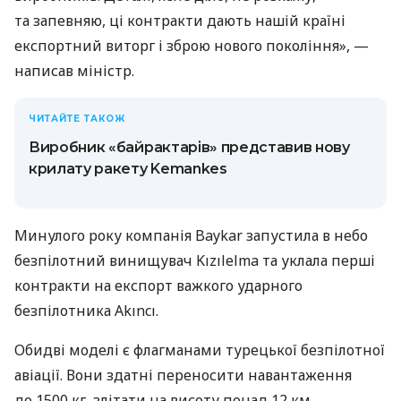
та запевняю, ці контракти дають нашій країні
експортний виторг і зброю нового покоління», —
написав міністр.
ЧИТАЙТЕ ТАКОЖ
Виробник «байрактарів» представив нову
крилату ракету Kemankes
Минулого року компанія Baykar запустила в небо
безпілотний винищувач Kızılelma та уклала перші
контракти на експорт важкого ударного
безпілотника Akıncı.
Обидві моделі є флагманами турецької безпілотної
авіації. Вони здатні переносити навантаження
до 1500 кг, злітати на висоту понад 12 км