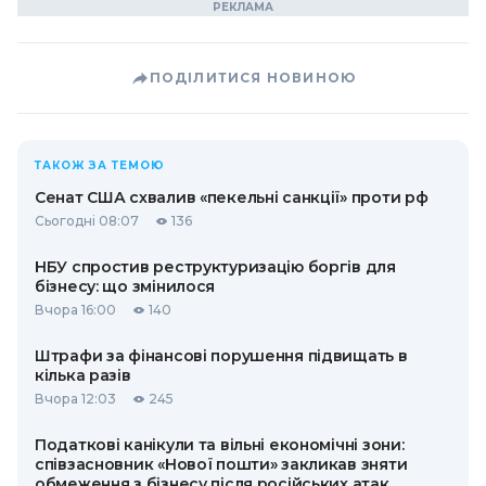
ПОДІЛИТИСЯ НОВИНОЮ
ТАКОЖ ЗА ТЕМОЮ
Сенат США схвалив «пекельні санкції» проти рф
Сьогодні 08:07
136
НБУ спростив реструктуризацію боргів для
бізнесу: що змінилося
Вчора 16:00
140
Штрафи за фінансові порушення підвищать в
кілька разів
Вчора 12:03
245
Податкові канікули та вільні економічні зони:
співзасновник «Нової пошти» закликав зняти
обмеження з бізнесу після російських атак