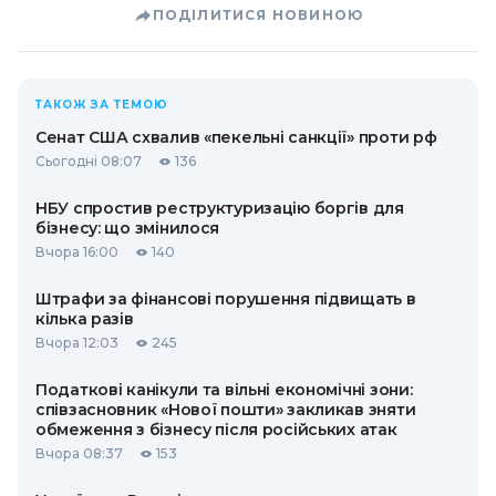
ПОДІЛИТИСЯ НОВИНОЮ
ТАКОЖ ЗА ТЕМОЮ
Сенат США схвалив «пекельні санкції» проти рф
Сьогодні 08:07
136
НБУ спростив реструктуризацію боргів для
бізнесу: що змінилося
Вчора 16:00
140
Штрафи за фінансові порушення підвищать в
кілька разів
Вчора 12:03
245
Податкові канікули та вільні економічні зони:
співзасновник «Нової пошти» закликав зняти
обмеження з бізнесу після російських атак
Вчора 08:37
153