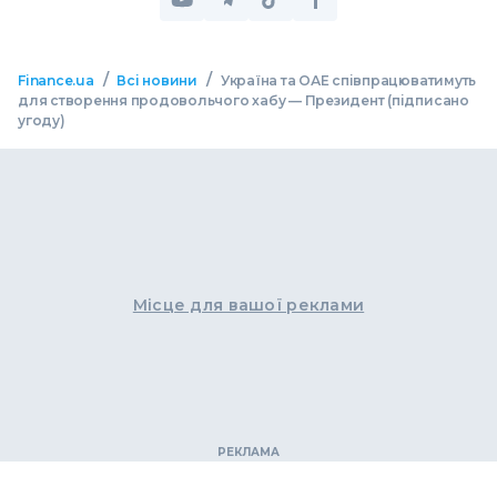
/
/
Finance.ua
Всі новини
Україна та ОАЕ співпрацюватимуть
для створення продовольчого хабу — Президент (підписано
угоду)
Місце для вашої реклами