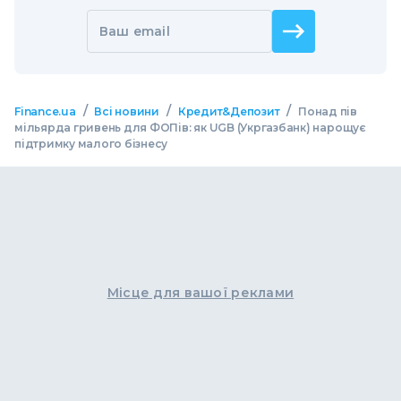
Ваш email
/
/
/
Finance.ua
Всі новини
Кредит&Депозит
Понад пів
мільярда гривень для ФОПів: як UGB (Укргазбанк) нарощує
підтримку малого бізнесу
Місце для вашої реклами