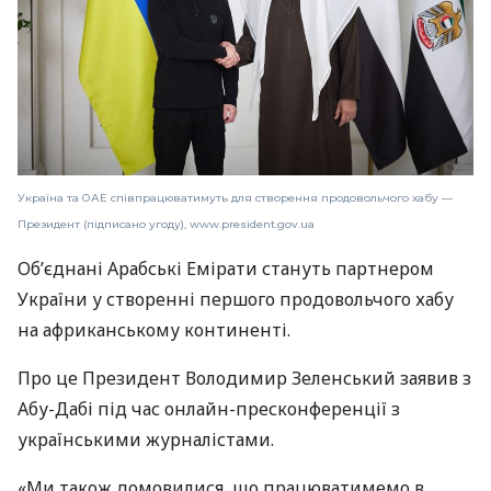
Україна та ОАЕ співпрацюватимуть для створення продовольчого хабу —
Президент (підписано угоду), www.president.gov.ua
Об’єднані Арабські Емірати стануть партнером
України у створенні першого продовольчого хабу
на африканському континенті.
Про це Президент Володимир Зеленський заявив з
Абу-Дабі під час онлайн-пресконференції з
українськими журналістами.
«Ми також домовилися, що працюватимемо в