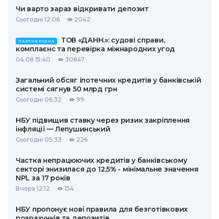
Чи варто зараз відкривати депозит
Сьогодні 12:06
2042
ТОВ «ДАНН.»: судові справи,
ПАРТНЕРСЬКА
комплаєнс та перевірка міжнародних угод
04.08 15:40
30847
Загальний обсяг іпотечних кредитів у банківській
системі сягнув 50 млрд грн
Сьогодні 06:32
99
НБУ підвищив ставку через ризик закріплення
інфляції — Лепушинський
Сьогодні 05:33
226
Частка непрацюючих кредитів у банківському
секторі знизилася до 12,5% - мінімальне значення
NPL за 17 років
Вчора 12:12
154
НБУ пропонує нові правила для безготівкових
розрахунків та депозитів