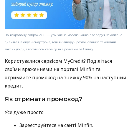
На яскравому зображенні — усміхнена молода жінка праворуч, захоплено
дивиться в екран смартфона, тоді як ліворуч розташований текстовий
заклик до дії, з логотипом сервісу та зірочками рейтингу.
Користувалися сервісом MyCredit? Поділіться
своїми враженнями на порталі Minfin та
отримайте промокод на знижку 90% на наступний
кредит.
Як отримати промокод?
Усе дуже просто:
Зареєструйтеся на сайті Minfin.