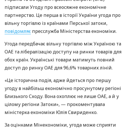
підписали Угоду про всеосяжне економічне
партнерство. Це перша в історії України угода про
вільну торгівлю із країнами Перської затоки,
повідомляє
пресслужба Міністерства економіки.
Угода передбачає вільну торгівлю між Україною та
ОАЕ та лібералізацію доступу на ринки товарів для
обох країн. Українські товари матимуть повний
доступ до ринку ОАЕ для 96,6% товарних ліній.
«Це історична подія, адже йдеться про першу
угоду в найбільш економічно просунутому регіоні
Близького Сходу. Вона охоплює не лише ОАЕ, а й у
цілому регіони Затоки», — прокоментувала
міністерка економіки Юлія Свириденко.
За оцінками Мінекономіки, угода може сприяти