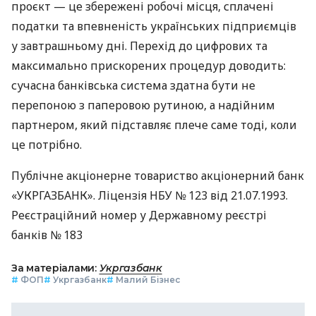
проєкт — це збережені робочі місця, сплачені
податки та впевненість українських підприємців
у завтрашньому дні. Перехід до цифрових та
максимально прискорених процедур доводить:
сучасна банківська система здатна бути не
перепоною з паперовою рутиною, а надійним
партнером, який підставляє плече саме тоді, коли
це потрібно.
Публічне акціонерне товариство акціонерний банк
«УКРГАЗБАНК». Ліцензія НБУ № 123 від 21.07.1993.
Реєстраційний номер у Державному реєстрі
банків № 183
За матеріалами:
Укргазбанк
#
ФОП
#
Укргазбанк
#
Малий Бізнес