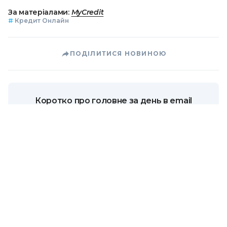
За матеріалами:
MyCredit
#
Кредит Онлайн
ПОДІЛИТИСЯ НОВИНОЮ
Коротко про головне за день в email
розсилці finance.ua
Ваш email
/
/
/
Finance.ua
Всі новини
Кредит&Депозит
Залиште
відгук про MyCredit та отримайте промокод на знижку 90%