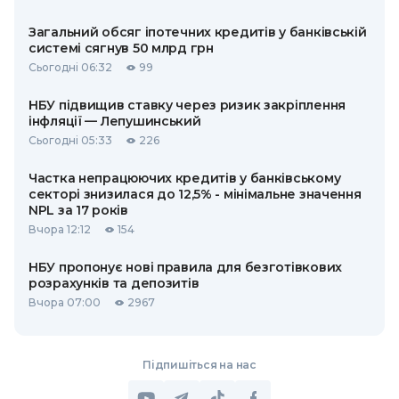
Загальний обсяг іпотечних кредитів у банківській
системі сягнув 50 млрд грн
Сьогодні 06:32
99
НБУ підвищив ставку через ризик закріплення
інфляції — Лепушинський
Сьогодні 05:33
226
Частка непрацюючих кредитів у банківському
секторі знизилася до 12,5% - мінімальне значення
NPL за 17 років
Вчора 12:12
154
НБУ пропонує нові правила для безготівкових
розрахунків та депозитів
Вчора 07:00
2967
Підпишіться на нас