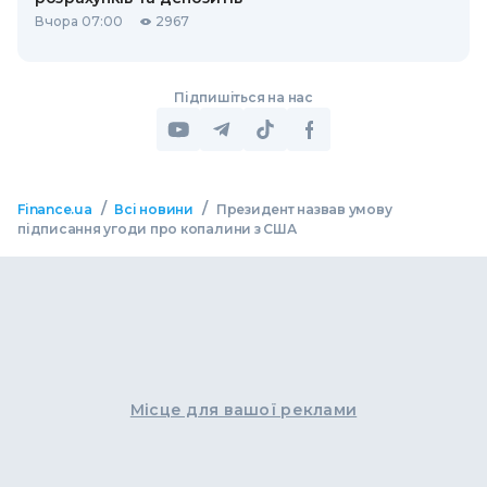
Вчора 07:00
2967
Підпишіться на нас
/
/
Finance.ua
Всі новини
Президент назвав умову
підписання угоди про копалини з США
Місце для вашої реклами