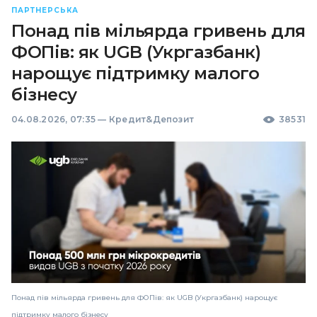
ПАРТНЕРСЬКА
Понад пів мільярда гривень для
ФОПів: як UGB (Укргазбанк)
нарощує підтримку малого
бізнесу
04.08.2026, 07:35
—
Кредит&Депозит
38531
Понад пів мільярда гривень для ФОПів: як UGB (Укргазбанк) нарощує
підтримку малого бізнесу