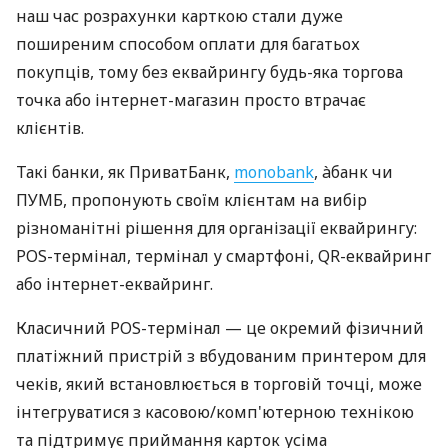
наш час розрахунки карткою стали дуже
поширеним способом оплати для багатьох
покупців, тому без еквайрингу будь-яка торгова
точка або інтернет-магазин просто втрачає
клієнтів.
Такі банки, як ПриватБанк,
monobank
, àбанк чи
ПУМБ, пропонують своїм клієнтам на вибір
різноманітні рішення для організації еквайрингу:
POS-термінал, термінал у смартфоні, QR-еквайринг
або інтернет-еквайринг.
Класичний POS-термінал — це окремий фізичний
платіжний пристрій з вбудованим принтером для
чеків, який встановлюється в торговій точці, може
інтегруватися з касовою/комп'ютерною технікою
та підтримує приймання карток усіма