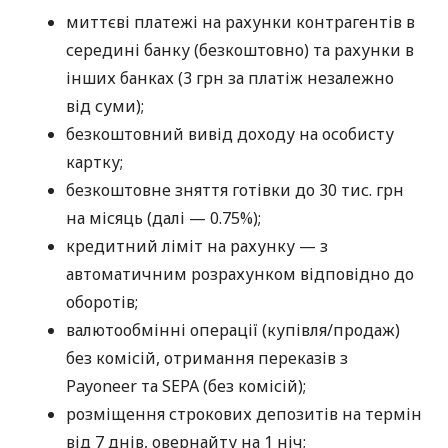
миттєві платежі на рахунки контрагентів в
середині банку (безкоштовно) та рахунки в
інших банках (3 грн за платіж незалежно
від суми);
безкоштовний вивід доходу на особисту
картку;
безкоштовне зняття готівки до 30 тис. грн
на місяць (далі — 0.75%);
кредитний ліміт на рахунку — з
автоматичним розрахунком відповідно до
оборотів;
валютообмінні операції (купівля/продаж)
без комісій, отримання переказів з
Payoneer та SEPA (без комісій);
розміщення строкових депозитів на термін
від 7 днів, овернайту на 1 ніч;