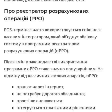
Про реєстратор розрахункових
операцій (РРО)
POS-термінал часто використовується спільно з
касовим інтегратором, який об’єднує облікову
систему з програмним реєстратором
розрахункових операцій (пРРО).
Після змін у законодавстві використання
програмних РРО стало значно популярнішим. На
відміну від класичних касових апаратів, пРРО:
працює через інтернет;
не потребує дорогого обладнання;
простіше оновлюється;
інтегрується з платіжними рішеннями.