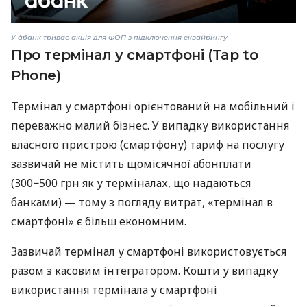
У àбанк триває акція для ФОП з підключення еквайрингу
Про термінал у смартфоні (Tap to
Phone)
Термінал у смартфоні орієнтований на мобільний і
переважно малий бізнес. У випадку використання
власного пристрою (смартфону) тариф на послугу
зазвичай не містить щомісячної абонплати
(300−500 грн як у терміналах, що надаються
банками) — тому з погляду витрат, «термінал в
смартфоні» є більш економним.
Зазвичай термінал у смартфоні використовується
разом з касовим інтегратором. Кошти у випадку
використання термінала у смартфоні