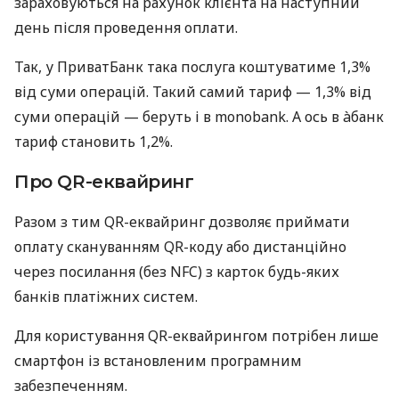
зараховуються на рахунок клієнта на наступний
день після проведення оплати.
Так, у ПриватБанк така послуга коштуватиме 1,3%
від суми операцій. Такий самий тариф — 1,3% від
суми операцій — беруть і в monobank. А ось в àбанк
тариф становить 1,2%.
Про QR-еквайринг
Разом з тим QR-еквайринг дозволяє приймати
оплату скануванням QR-коду або дистанційно
через посилання (без NFC) з карток будь-яких
банків платіжних систем.
Для користування QR-еквайрингом потрібен лише
смартфон із встановленим програмним
забезпеченням.