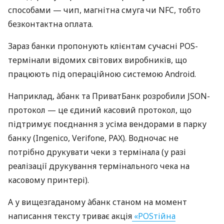
способами — чип, магнітна смуга чи NFC, тобто
безконтактна оплата.
Зараз банки пропонують клієнтам сучасні POS-
термінали відомих світових виробників, що
працюють під операційною системою Android.
Наприклад, àбанк та ПриватБанк розробили JSON-
протокол — це єдиний касовий протокол, що
підтримує поєднання з усіма вендорами в парку
банку (Ingenico, Verifone, PAX). Водночас не
потрібно друкувати чеки з термінала (у разі
реалізації друкування термінального чека на
касовому принтері).
А у вищезгаданому àбанк станом на момент
написання тексту триває акція
«POSтійна