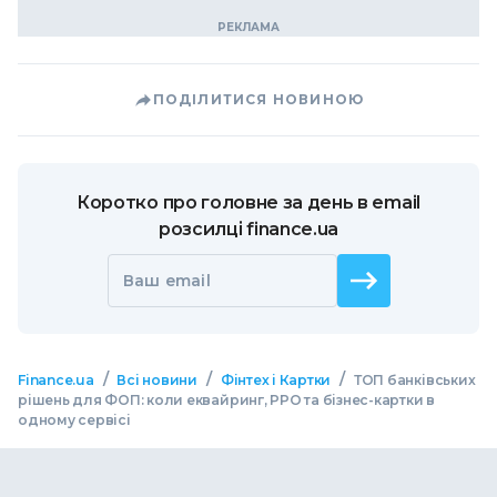
ПОДІЛИТИСЯ НОВИНОЮ
Коротко про головне за день в email
розсилці finance.ua
Ваш email
/
/
/
Finance.ua
Всі новини
Фінтех і Картки
ТОП банківських
рішень для ФОП: коли еквайринг, РРО та бізнес-картки в
одному сервісі