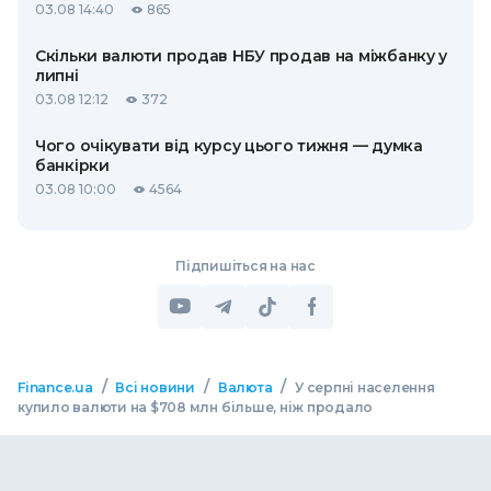
03.08 14:40
865
Скільки валюти продав НБУ продав на міжбанку у
липні
03.08 12:12
372
Чого очікувати від курсу цього тижня — думка
банкірки
03.08 10:00
4564
Підпишіться на нас
/
/
/
Finance.ua
Всі новини
Валюта
У серпні населення
купило валюти на $708 млн більше, ніж продало