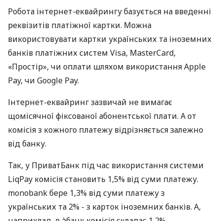
Робота інтернет-еквайрингу базується на введенні
реквізитів платіжної картки. Можна
використовувати картки українських та іноземних
банків платіжних систем Visa, MasterCard,
«Простір», чи оплати шляхом використання Apple
Pay, чи Google Pay.
Інтернет-еквайринг зазвичай не вимагає
щомісячної фіксованої абонентської плати. А от
комісія з кожного платежу відрізняється залежно
від банку.
Так, у ПриватБанк під час використання системи
LiqPay комісія становить 1,5% від суми платежу.
monobank бере 1,3% від суми платежу з
українських та 2% - з карток іноземних банків. А,
наприклад, в àбанк комісія складає 1,2%.