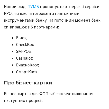
Наприклад,
ПУМБ
пропонує партнерські сервіси
РРО, які вже інтегровані з платіжними
інструментами банку. На поточний момент банк
співпрацює з 6 партнерами:
E-чек;
CheckBox;
SM-POS;
Cashalot;
ВчасноКаса;
СмартКаса.
Про бізнес-картки
Бізнес-картка для ФОП забезпечує виконання
наступних процесів: