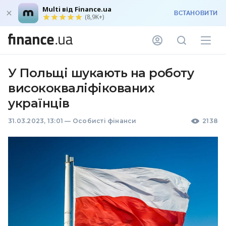
Multi від Finance.ua
ВСТАНОВИТИ
(8,9K+)
У Польщі шукають на роботу
висококваліфікованих
українців
31.03.2023, 13:01
—
Особисті фінанси
2138