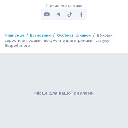
Підпишіться на нас
/
/
/
Finance.ua
Всі новини
Особисті фінанси
В Україні
спростили подання документів для отримання статусу
безробітного
Місце для вашої реклами