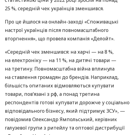
статистикою ціни у 2022 році зросли на понад
25 %, середній чек українців зменшився.
Про це йшлося на онлайн-заході «Cпоживацькі
настрої українців після повномасштабного
вторгнення», що провела компанія «Делойт».
«Середній чек зменшився: на харчі — на 8 %,
на електроніку — на 11 %, на дитячі товари —
на третину. Повномасштабна війна вплинула
на ставлення громадян до брендів. Наприклад,
більшість опитаних відмовляються купувати
товари, пов’язані з рф, а понад третина
респондентів готові купувати дорожче у соціально
відповідального бізнесу, який підтримує ЗСУ», —
повідомив Олександр Ямпольський, керівник
галузевої групи з ритейлу та оптової дистрибуції