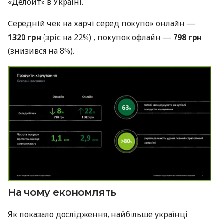
«Делойт» в Україні.
Середній чек на харчі серед покупок онлайн —
1320 грн
(зріс на 22%) , покупок офлайн —
798 грн
(знизився на 8%).
На чому економлять
Як показало дослідження, найбільше українці