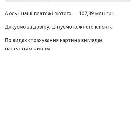
А ось і наші платежі лютого — 107,39 млн грн.
Дякуємо за довіру. Цінуємо кожного клієнта.
По видах страхування картина виглядає
наступним чином:
КАСКО 44,76 млн грн
Страхування від нещасних випадків 18,27 млн
грн
Медичне страхування 14,37 млн грн
Автоцивілка 9,78 млн грн
Майно 7,79 млн грн