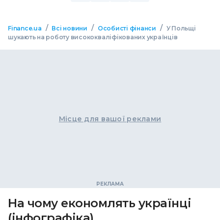
/
/
/
Finance.ua
Всі новини
Особисті фінанси
У Польщі
шукають на роботу висококваліфікованих українців
Місце для вашої реклами
На чому економлять українці
(інфографіка)