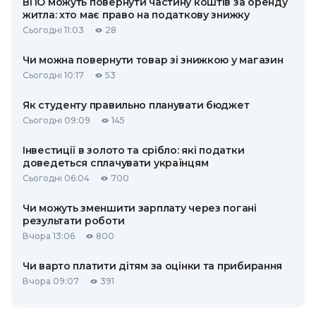
ВПО можуть повернути частину коштів за оренду
житла: хто має право на податкову знижку
Сьогодні 11:03
28
Чи можна повернути товар зі знижкою у магазин
Сьогодні 10:17
53
Як студенту правильно планувати бюджет
Сьогодні 09:09
145
Інвестиції в золото та срібло: які податки
доведеться сплачувати українцям
Сьогодні 06:04
700
Чи можуть зменшити зарплату через погані
результати роботи
Вчора 13:06
800
Чи варто платити дітям за оцінки та прибирання
Вчора 09:07
391