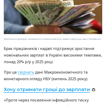
Зростання доходів населення сповільнюється через інфляцію: дані Нацбанку
Брак працівників і надалі підтримує зростання
номінальних зарплат в Україні високими темпами,
понад 20% р/р у 2025 році.
Про це
свідчать
дані Макроекономічного та
монетарного огляду НБУ (липень 2025 року).
Хочу отримати гроші до зарплати
👛
«Проте через посилення інфляційного тиску