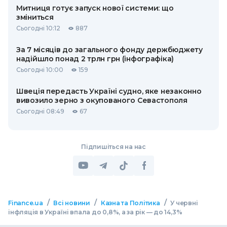
Митниця готує запуск нової системи: що
зміниться
Сьогодні 10:12
887
За 7 місяців до загального фонду держбюджету
надійшло понад 2 трлн грн (інфографіка)
Сьогодні 10:00
159
Швеція передасть Україні судно, яке незаконно
вивозило зерно з окупованого Севастополя
Сьогодні 08:49
67
Підпишіться на нас
/
/
/
Finance.ua
Всі новини
Казна та Політика
У червні
інфляція в Україні впала до 0,8%, а за рік — до 14,3%