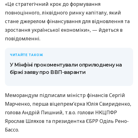
«Це стратегічний крок до формування
повноцінного, ліквідного ринку капіталу, який
стане джерелом фінансування для відновлення та
зростання української економіки», — йдеться в
повідомленні.
ЧИТАЙТЕ ТАКОЖ
У Мінфіні прокоментували оприлюднену на
біржі заяву про ВВП-варанти
Меморандум підписали міністр фінансів Сергій
Марченко, перша віцепрем’єрка Юлія Свириденко,
голова Андрій Пишний, т.в.о. голови НКЦПФР
Ярослав Шляхов та президентка ЄБРР Оділь Рено-
Бассо.