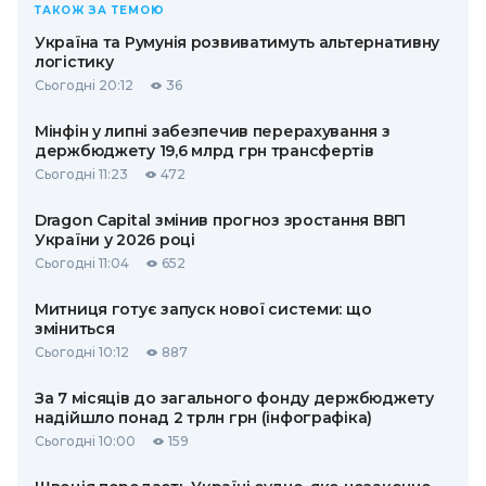
ТАКОЖ ЗА ТЕМОЮ
Україна та Румунія розвиватимуть альтернативну
логістику
Сьогодні 20:12
36
Мінфін у липні забезпечив перерахування з
держбюджету 19,6 млрд грн трансфертів
Сьогодні 11:23
472
Dragon Capital змінив прогноз зростання ВВП
України у 2026 році
Сьогодні 11:04
652
Митниця готує запуск нової системи: що
зміниться
Сьогодні 10:12
887
За 7 місяців до загального фонду держбюджету
надійшло понад 2 трлн грн (інфографіка)
Сьогодні 10:00
159