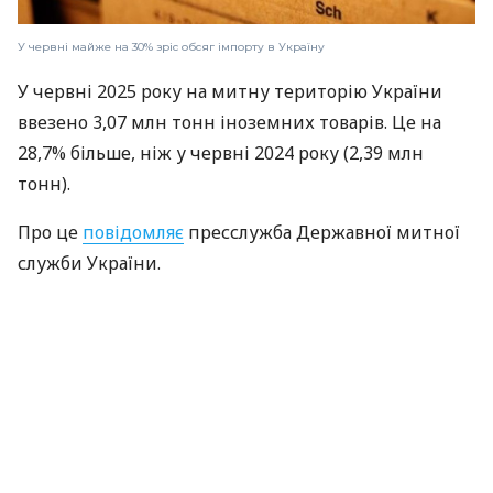
У червні майже на 30% зріс обсяг імпорту в Україну
У червні 2025 року на митну територію України
ввезено 3,07 млн тонн іноземних товарів. Це на
28,7% більше, ніж у червні 2024 року (2,39 млн
тонн).
Про це
повідомляє
пресслужба Державної митної
служби України.
ЧИТАЙТЕ ТАКОЖ
ЄС збільшив квоти на імпорт
сільгосппродукції з України
Проте, в структурі ввезених товарів
частка