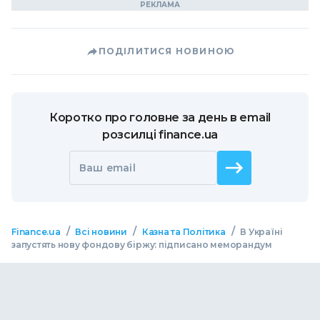
ПОДІЛИТИСЯ НОВИНОЮ
Коротко про головне за день в email
розсилці finance.ua
Ваш email
/
/
/
Finance.ua
Всі новини
Казна та Політика
В Україні
запустять нову фондову біржу: підписано меморандум