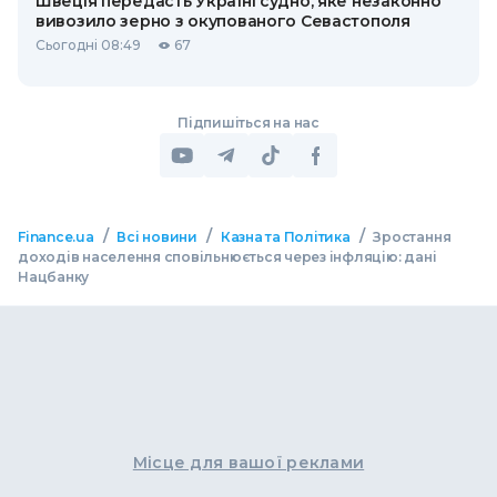
Швеція передасть Україні судно, яке незаконно
вивозило зерно з окупованого Севастополя
Сьогодні 08:49
67
Підпишіться на нас
/
/
/
Finance.ua
Всі новини
Казна та Політика
Зростання
доходів населення сповільнюється через інфляцію: дані
Нацбанку
Місце для вашої реклами