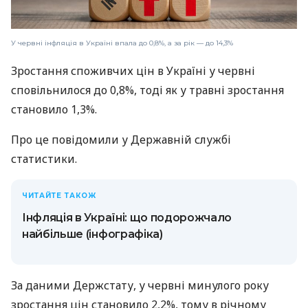
У червні інфляція в Україні впала до 0,8%, а за рік — до 14,3%
Зростання споживчих цін в Україні у червні
сповільнилося до 0,8%, тоді як у травні зростання
становило 1,3%.
Про це повідомили у Державній службі
статистики.
ЧИТАЙТЕ ТАКОЖ
Інфляція в Україні: що подорожчало
найбільше (інфографіка)
За даними Держстату, у червні минулого року
зростання цін становило 2,2%, тому в річному