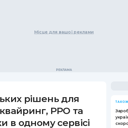
Місце для вашої реклами
ьких рішень для
ТАКОЖ
квайринг, РРО та
Зароб
украї
ки в одному сервісі
скоро