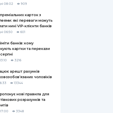
ні 08:02
909
КИ ПО
ВАННЮ
 преміальних карток з
леями: які переваги можуть
ХОВІ ПОЛІСИ
ати нині VIP-клієнти банків
ні 06:50
601
І КОМПАНІЇ
ліміти банків: кому
 ПРО СТРАХОВІ
Ї
кують картки та перекази
 серпні
А І ОПЛАТА
13:10
3216
И
ацює арешт рахунків
ковозобов’язаних чоловіків
6:33
13344
ропонує нові правила для
тівкових розрахунків та
итів
07:00
3348