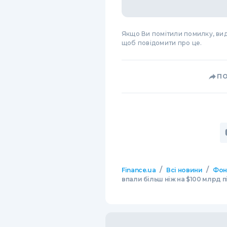
Якщо Ви помітили помилку, виді
щоб повідомити про це.
П
/
/
Finance.ua
Всі новини
Фон
впали більш ніж на $100 млрд п