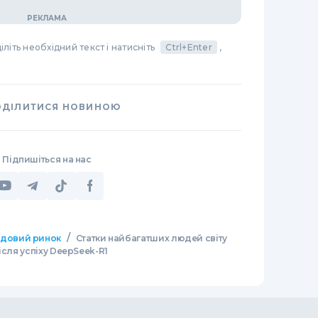
літь необхідний текст і натисніть
Ctrl+Enter
,
ОДІЛИТИСЯ НОВИНОЮ
Підпишіться на нас
/
довий ринок
Статки найбагатших людей світу
ісля успіху DeepSeek-R1