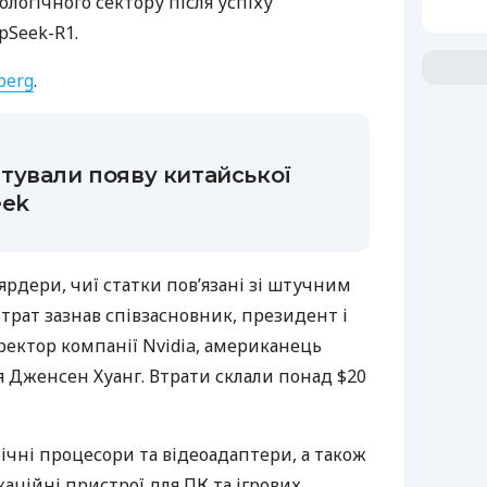
логічного сектору після успіху
pSeek-R1.
berg
.
тували появу китайської
eek
рдери, чиї статки пов’язані зі штучним
трат зазнав співзасновник, президент і
ектор компанії Nvidia, американець
 Дженсен Хуанг. Втрати склали понад $20
фічні процесори та відеоадаптери, а також
аційні пристрої для ПК та ігрових