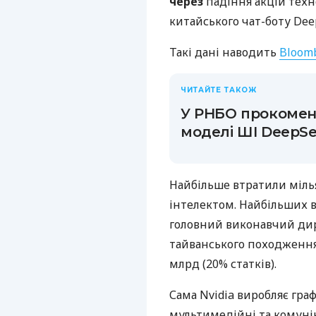
через
падіння акцій техно
китайського чат-боту Dee
Такі дані наводить
Bloom
ЧИТАЙТЕ ТАКОЖ
У РНБО прокомен
моделі ШІ DeepS
Найбільше втратили мілья
інтелектом. Найбільших в
головний виконавчий дир
тайванського походження
млрд (20% статків).
Сама Nvidia виробляє гра
мультимедійні та комунік