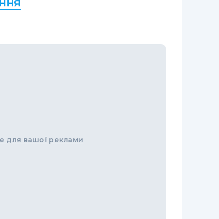
ння
е для вашої реклами