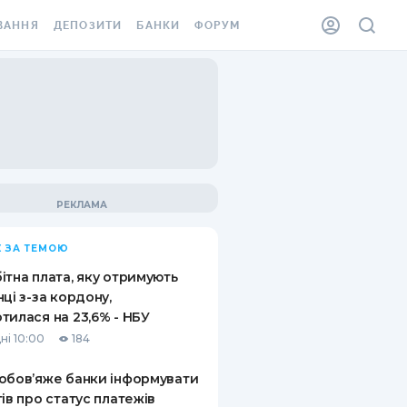
ВАННЯ
ДЕПОЗИТИ
БАНКИ
ФОРУМ
ІЛКА
ВСІ ДЕПОЗИТИ
ВСІ БАНКИ
АННЯ ЖИТЛА ВІД
ДЕПОЗИТИ В USD
ВІДГУКИ ПРО БАНКИ
 ШАХЕДІВ
ДЕПОЗИТИ В EUR
МІКРОФІНАНСОВІ
ХОВКА ЗА КОРДОН
ОРГАНІЗАЦІЇ
БОНУС ДО ДЕПОЗИТІВ
ВІДГУКИ ПРО МФО
УМОВИ АКЦІЇ
КАРТА
 ЗА ТЕМОЮ
ПИТАННЯ ТА ВІДПОВІДІ
ННА ВІНЬЄТКА
ітна плата, яку отримують
ДЕПОЗИТНИЙ КАЛЬКУЛЯТОР
нці з-за кордону,
 СПІВРОБІТНИКІВ
тилася на 23,6% - НБУ
ПУТІВНИКИ ПО
ні 10:00
184
SSISTANCE
ЗАОЩАДЖЕННЯМ
обов’яже банки інформувати
АННЯ ВІД
тів про статус платежів
Х ВИПАДКІВ