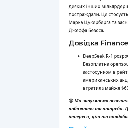
деяких інших мільярдерів
постраждали. Це стосуєть
Марка Цукерберга та зас
Джеффа Безоса.
Довідка Finance
DeepSeek R-1 розро
Безоплатна opensou
застосунком в рейт
американських акці
втратила майже $60
😎
Ми запускаємо невелич
побажання та потреби. Ц
інтереси, цілі та вподоба