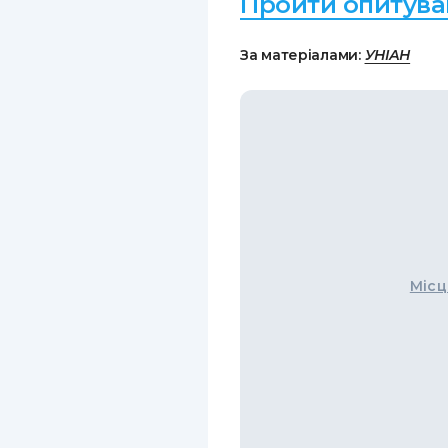
Пройти опитува
За матеріалами:
УНІАН
Місц