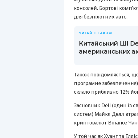
консолей. Бортові комп’ю
для безпілотних авто.
ЧИТАЙТЕ ТАКОЖ
Китайський ШІ De
американських ак
Також повідомляється, що
програмне забезпечення) 
склало приблизно 12% йог
Засновник Dell (один із с
систем) Майкл Делл втрат
криптовалют Binance Чан
У той час як Хуанг та Еллі