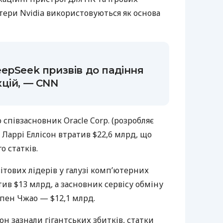
тери Nvidia використовуються як основа
epSeek призвів до падіння
цій, — CNN
 співзасновник Oracle Corp. (розробляє
Ларрі Еллісон втратив $22,6 млрд, що
о статків.
вітових лідерів у галузі комп’ютерних
ив $13 млрд, а засновник сервісу обміну
пен Чжао — $12,1 млрд.
сон зазнали гігантських збитків, статки