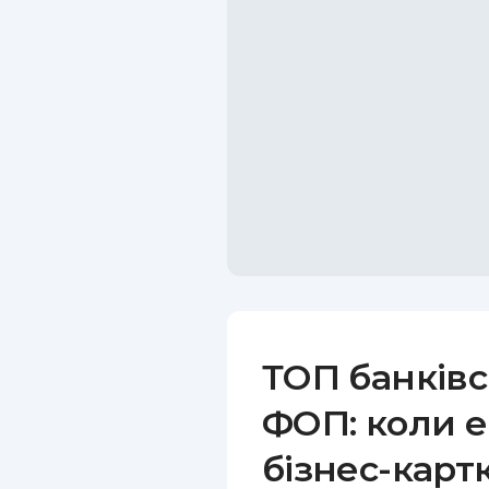
ТОП банківс
ФОП: коли е
бізнес-карт