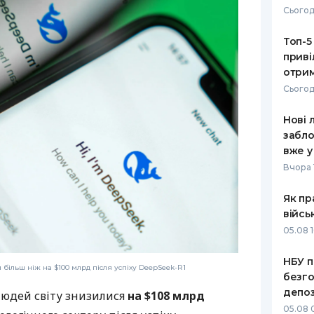
Сьогод
РЕЙТИНГ ДЕБЕТОВИХ
ПУТІВНИ
КАРТОК
СТРАХУ
Топ-5
приві
ЩОМІСЯЧНИЙ ОГЛЯД
ВСІ СТРА
отрим
КЕШБЕКУ
Сьогод
СТРАХОВ
ПУТІВНИКИ ПО
Нові 
БАНКІВСЬКИХ КАРТКАХ
ВІДГУКИ
КОМПАНІ
забло
вже у
ДОСТАВК
Вчора 
КОНТАКТ
Як пр
війсь
05.08 1
НБУ п
 більш ніж на $100 млрд після успіху DeepSeek-R1
безго
депоз
людей світу знизилися
на $108 млрд
05.08 