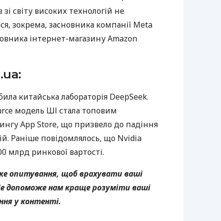
 зі світу високих технологій не
ся, зокрема, засновника компанії Meta
новника інтернет-магазину Amazon
.ua:
била китайська лабораторія DeepSeek.
rce модель ШІ стала топовим
ингу App Store, що призвело до падіння
й. Раніше повідомлялось, що Nvidia
0 млрд ринкової вартості.
ке опитування, щоб врахувати ваші
е допоможе нам краще розуміти ваші
ння у контенті.