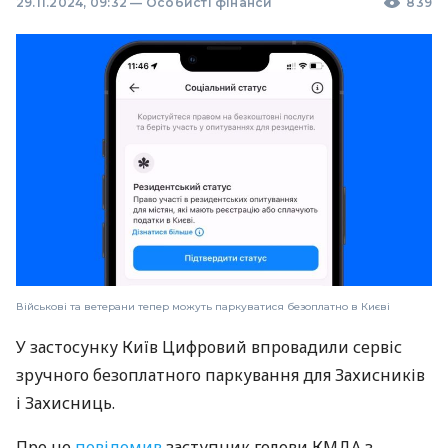
29.11.2024, 09:32
—
Особисті фінанси
839
Військові та ветерани тепер можуть паркуватися безоплатно в Києві
У застосунку Київ Цифровий впровадили сервіс
зручного безоплатного паркування для Захисників
і Захисниць.
Про це
повідомив
заступник голови КМДА з