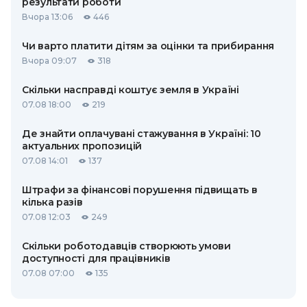
результати роботи
Вчора 13:06
446
Чи варто платити дітям за оцінки та прибирання
Вчора 09:07
318
Скільки насправді коштує земля в Україні
07.08 18:00
219
Де знайти оплачувані стажування в Україні: 10
актуальних пропозицій
07.08 14:01
137
Штрафи за фінансові порушення підвищать в
кілька разів
07.08 12:03
249
Скільки роботодавців створюють умови
доступності для працівників
07.08 07:00
135