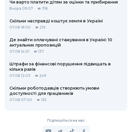
Чи варто платити дітям за оцінки та прибирання
Вчора 09:07
318
Скільки насправді коштує земля в Україні
07.08 18:00
219
Де знайти оплачувані стажування в Україні: 10
актуальних пропозицій
07.08 14:01
137
Штрафи за фінансові порушення підвищать в
кілька разів
07.08 12:03
249
Скільки роботодавців створюють умови
доступності для працівників
07.08 07:00
135
Підпишіться на нас