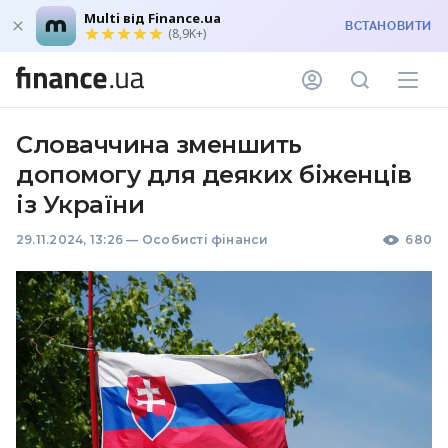
Multi від Finance.ua
ВСТАНОВИТИ
(8,9K+)
Словаччина зменшить
допомогу для деяких біженців
із України
29.11.2024, 13:26
—
Особисті фінанси
680