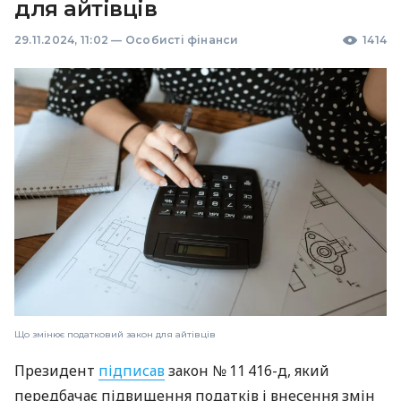
для айтівців
29.11.2024, 11:02
—
Особисті фінанси
1414
Що змінює податковий закон для айтівців
Президент
підписав
закон № 11 416-д, який
передбачає підвищення податків і внесення змін