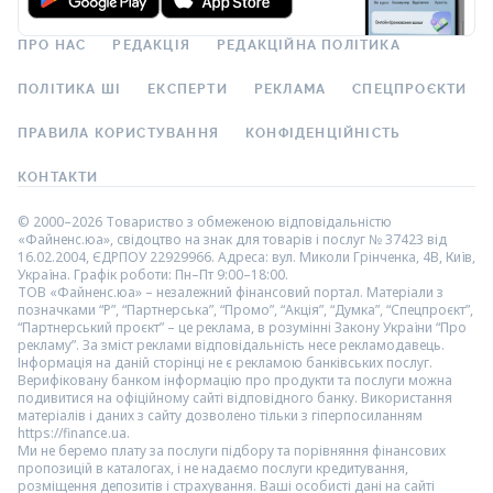
ПРО НАС
РЕДАКЦІЯ
РЕДАКЦІЙНА ПОЛІТИКА
ПОЛІТИКА ШІ
ЕКСПЕРТИ
РЕКЛАМА
СПЕЦПРОЄКТИ
ПРАВИЛА КОРИСТУВАННЯ
КОНФІДЕНЦІЙНІСТЬ
КОНТАКТИ
© 2000–2026 Товариство з обмеженою відповідальністю
«Файненс.юа», свідоцтво на знак для товарів і послуг № 37423 від
16.02.2004, ЄДРПОУ 22929966. Адреса: вул. Миколи Грінченка, 4В, Київ,
Україна. Графік роботи: Пн–Пт 9:00–18:00.
ТОВ «Файненс.юа» – незалежний фінансовий портал. Матеріали з
позначками “Р”, “Партнерська”, “Промо”, “Акція”, “Думка”, “Спецпроєкт”,
“Партнерський проєкт” – це реклама, в розумінні Закону України “Про
рекламу”. За зміст реклами відповідальність несе рекламодавець.
Інформація на даній сторінці не є рекламою банківських послуг.
Верифіковану банком інформацію про продукти та послуги можна
подивитися на офіційному сайті відповідного банку. Використання
матеріалів і даних з сайту дозволено тільки з гіперпосиланням
https://finance.ua.
Ми не беремо плату за послуги підбору та порівняння фінансових
пропозицій в каталогах, і не надаємо послуги кредитування,
розміщення депозитів і страхування. Ваші особисті дані на сайті