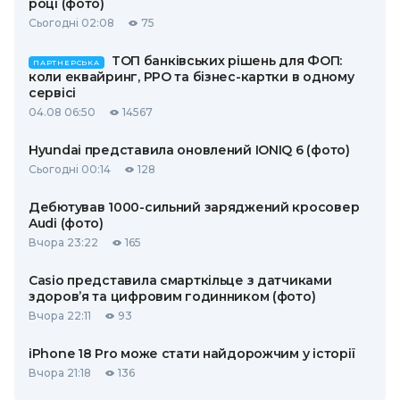
році (фото)
Сьогодні 02:08
75
ТОП банківських рішень для ФОП:
ПАРТНЕРСЬКА
коли еквайринг, РРО та бізнес-картки в одному
сервісі
04.08 06:50
14567
Hyundai представила оновлений IONIQ 6 (фото)
Сьогодні 00:14
128
Дебютував 1000-сильний заряджений кросовер
Audi (фото)
Вчора 23:22
165
Casio представила смарткільце з датчиками
здоров’я та цифровим годинником (фото)
Вчора 22:11
93
iPhone 18 Pro може стати найдорожчим у історії
Вчора 21:18
136