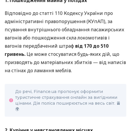
1. Пошкодження майна у поїздах
Відповідно до статті 110 Кодексу України про
адміністративні правопорушення (КУпАП), за
псування внутрішнього обладнання пасажирських
вагонів або пошкодження скла локомотивів і
вагонів передбачений штраф
від 170 до 510
гривень.
Це може стосуватися будь-яких дій, що
призводять до матеріальних збитків — від написів
на стінах до ламання меблів.
До речі, Finance.ua пропонує оформити
туристичне страхування онлайн за вигідними
цінами. Дія поліса поширюється на весь світ. 🚈
🌍
2. Куріння у невстановлених місцях