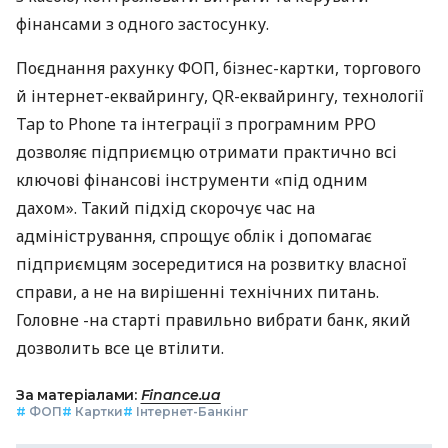
фінансами з одного застосунку.
Поєднання рахунку ФОП, бізнес-картки, торгового
й інтернет-еквайрингу, QR-еквайрингу, технології
Tap to Phone та інтеграції з програмним РРО
дозволяє підприємцю отримати практично всі
ключові фінансові інструменти «під одним
дахом». Такий підхід скорочує час на
адміністрування, спрощує облік і допомагає
підприємцям зосередитися на розвитку власної
справи, а не на вирішенні технічних питань.
Головне -на старті правильно вибрати банк, який
дозволить все це втілити.
За матеріалами:
Finance.ua
#
ФОП
#
Картки
#
Інтернет-Банкінг