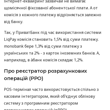
Інтернет-еквайринг зазвичай не вимагає
щомісячної фіксованої абонентської плати. А от
комісія з кожного платежу відрізняється залежно
від банку.
Так, у ПриватБанк під час використання системи
LiqPay комісія становить 1,5% від суми платежу.
monobank бере 1,3% від суми платежу з
українських та 2% - з карток іноземних банків. А,
наприклад, в àбанк комісія складає 1,2%.
Про реєстратор розрахункових
операцій (РРО)
POS-термінал часто використовується спільно з
касовим інтегратором, який об’єднує облікову
систему з програмним реєстратором
розрахункових операцій (пРРО).