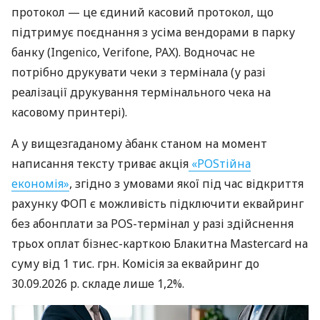
протокол — це єдиний касовий протокол, що
підтримує поєднання з усіма вендорами в парку
банку (Ingenico, Verifone, PAX). Водночас не
потрібно друкувати чеки з термінала (у разі
реалізації друкування термінального чека на
касовому принтері).
А у вищезгаданому àбанк станом на момент
написання тексту триває акція
«POSтійна
економія»
, згідно з умовами якої під час відкриття
рахунку ФОП є можливість підключити еквайринг
без абонплати за POS-термінал у разі здійснення
трьох оплат бізнес-карткою Блакитна Mastercard на
суму від 1 тис. грн. Комісія за еквайринг до
30.09.2026 р. складе лише 1,2%.