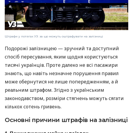
Штрафи у потягах УЗ: за що можуть оштрафувати на залізниці
Подорожі залізницею — зручний та доступний
спосіб пересування, яким щодня користуються
тисячі українців. Проте далеко не всі пасажири
знають, що навіть незначне порушення правил
може обернутися не лише попередженням, а й
реальним штрафом. Згідно з українським
законодавством, розміри стягнень можуть сягати
кількох сотень гривень.
Основні причини штрафів на залізниці