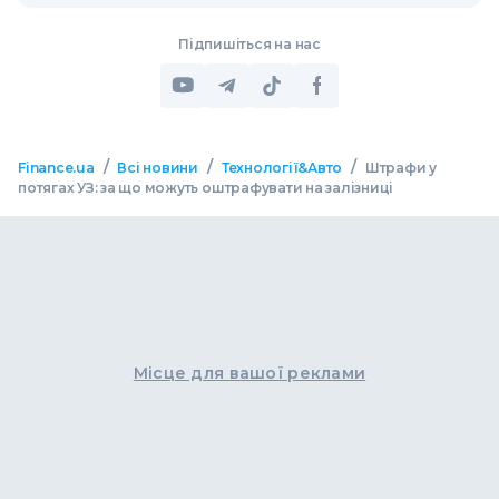
Підпишіться на нас
/
/
/
Finance.ua
Всі новини
Технології&Авто
Штрафи у
потягах УЗ: за що можуть оштрафувати на залізниці
Місце для вашої реклами