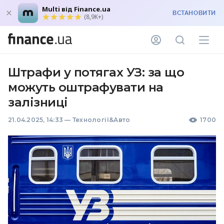
Multi від Finance.ua
ВСТАНОВИТИ
(8,9K+)
Штрафи у потягах УЗ: за що
можуть оштрафувати на
залізниці
21.04.2025, 14:33
—
Технології&Авто
1700