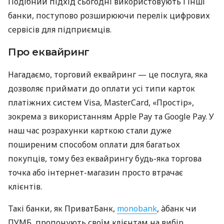
Подібний підхід сьогодні використовують і інші
банки, поступово розширюючи перелік цифрових
сервісів для підприємців.
Про еквайринг
Нагадаємо, торговий еквайринг — це послуга, яка
дозволяє приймати до оплати усі типи карток
платіжних систем Visa, MasterCard, «Простір»,
зокрема з використанням Apple Pay та Google Pay. У
наш час розрахунки карткою стали дуже
поширеним способом оплати для багатьох
покупців, тому без еквайрингу будь-яка торгова
точка або інтернет-магазин просто втрачає
клієнтів.
Такі банки, як ПриватБанк,
monobank
, àбанк чи
ПУМБ, пропонують своїм клієнтам на вибір