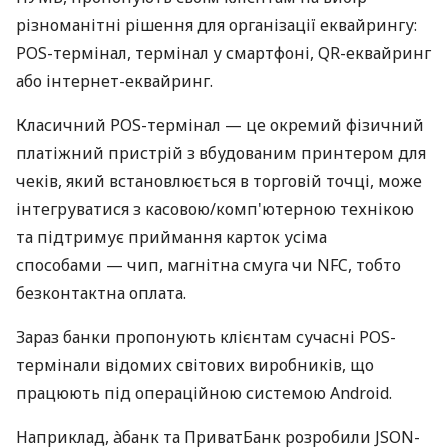
різноманітні рішення для організації еквайрингу:
POS-термінал, термінал у смартфоні, QR-еквайринг
або інтернет-еквайринг.
Класичний POS-термінал — це окремий фізичний
платіжний пристрій з вбудованим принтером для
чеків, який встановлюється в торговій точці, може
інтегруватися з касовою/комп'ютерною технікою
та підтримує приймання карток усіма
способами — чип, магнітна смуга чи NFC, тобто
безконтактна оплата.
Зараз банки пропонують клієнтам сучасні POS-
термінали відомих світових виробників, що
працюють під операційною системою Android.
Наприклад, àбанк та ПриватБанк розробили JSON-