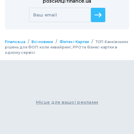
розсилці finance.ua
Ваш email
/
/
/
Finance.ua
Всі новини
Фінтех і Картки
ТОП банківських
рішень для ФОП: коли еквайринг, РРО та бізнес-картки в
одному сервісі
Місце для вашої реклами