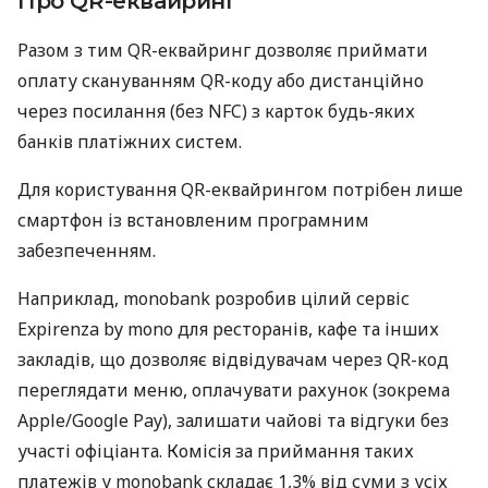
Про QR-еквайринг
Разом з тим QR-еквайринг дозволяє приймати
оплату скануванням QR-коду або дистанційно
через посилання (без NFC) з карток будь-яких
банків платіжних систем.
Для користування QR-еквайрингом потрібен лише
смартфон із встановленим програмним
забезпеченням.
Наприклад, monobank розробив цілий сервіс
Expirenza by mono для ресторанів, кафе та інших
закладів, що дозволяє відвідувачам через QR-код
переглядати меню, оплачувати рахунок (зокрема
Apple/Google Pay), залишати чайові та відгуки без
участі офіціанта. Комісія за приймання таких
платежів у monobank складає 1,3% від суми з усіх