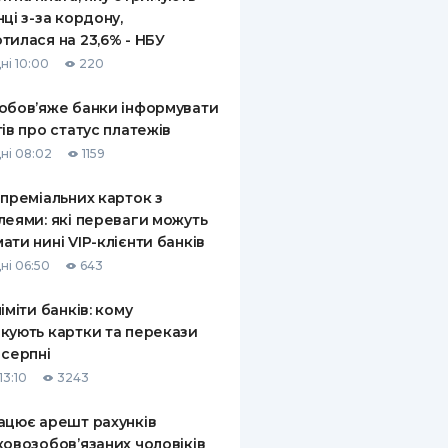
нці з-за кордону,
тилася на 23,6% - НБУ
ні 10:00
220
обов’яже банки інформувати
тів про статус платежів
ні 08:02
1159
 преміальних карток з
леями: які переваги можуть
ати нині VIP-клієнти банків
ні 06:50
643
ліміти банків: кому
кують картки та перекази
 серпні
13:10
3243
ацює арешт рахунків
ковозобов’язаних чоловіків