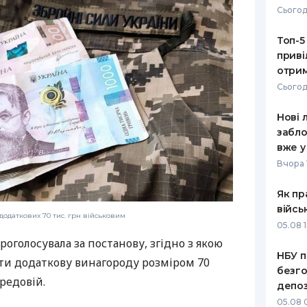
Сьогод
РЕЙТИНГ ДЕБЕТОВИХ
ПУТІВНИ
КАРТОК
СТРАХУ
Топ-5
приві
ЩОМІСЯЧНИЙ ОГЛЯД
ВСІ СТРА
отрим
КЕШБЕКУ
Сьогод
СТРАХОВ
ПУТІВНИКИ ПО
Нові 
БАНКІВСЬКИХ КАРТКАХ
ВІДГУКИ
КОМПАНІ
забло
вже у
ДОСТАВК
Вчора 
КОНТАКТ
Як пр
війсь
одаткових 70 тис. грн військовим
05.08 1
роголосувала за постанову, згідно з якою
НБУ п
и додаткову винагороду розміром 70
безго
редовій.
депоз
05.08 