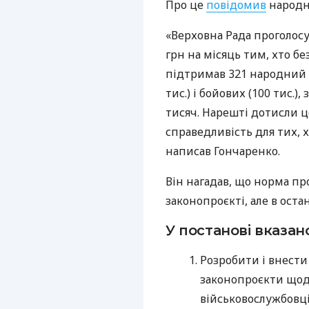
Про це
повідомив
народн
«Верховна Рада проголосу
грн на місяць тим, хто бе
підтримав 321 народний д
тис.) і бойових (100 тис.
тисяч. Нарешті дотисли ц
справедливість для тих, 
написав Гончаренко.
Він нагадав, що норма про
законопроєкті, але в оста
У постанові вказан
Розробити і внести
законопроєкти щод
військовослужбовців