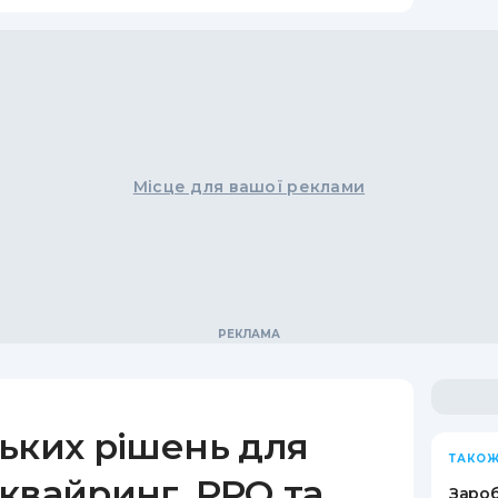
Місце для вашої реклами
ьких рішень для
ТАКОЖ
квайринг, РРО та
Зароб