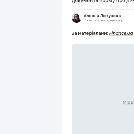
документа норму про дем
Альона Лістунова
Кореспондент-редактор
За матеріалами:
Finance.ua
Місц