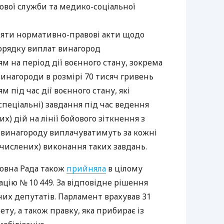
кової служби та медико-соціальної
яти нормативно-правові акти щодо
порядку виплат винагород
м на період дії воєнного стану, зокрема
инагороди в розмірі 70 тисяч гривень
 під час дії воєнного стану, які
спеціальні) завдання під час ведення
х) дій на лінії бойового зіткнення з
 винагороду виплачуватимуть за кожні
бчислених) виконання таких завдань.
ховна Рада також
прийняла
в цілому
ацію № 10 449. За відповідне рішення
их депутатів. Парламент врахував 31
ту, а також правку, яка прибирає із