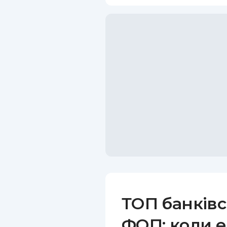
ТОП банківс
ФОП: коли е