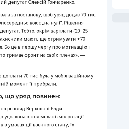
ий депутат Олексій Гончаренко.
вала за постанову, щоб уряд додав 70 тис.
зпосередньо воює „на нулі“. Рішення
епутат. Тобто, окрім зарплати (20−25
), захисники мають ще отримувати +70
е. Бо це в першу чергу про мотивацію і
хто тримає фронт на своїх плечах», —
 доплати 70 тис. була у мобілізаційному
нній момент її прибрали.
о, що уряд повинен:
 на розгляд Верховної Ради
о удосконалення механізмів ротації
 в умовах дії воєнного стану, їх