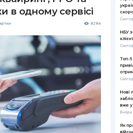
украї
ки в одному сервісі
скоро
Сьогод
Картки
8284
НБУ з
клієн
Сьогод
Топ-5
приві
отрим
Сьогод
Нові 
забло
вже у
Вчора 
Як пр
війсь