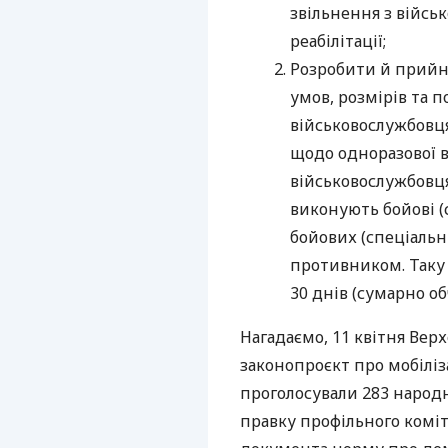
звільнення з війсь
реабілітації;
Розробити й прийн
умов, розмірів та 
військовослужбовця
щодо одноразової в
військовослужбовцям
виконують бойові (
бойових (спеціальни
противником. Таку
30 днів (сумарно о
Нагадаємо, 11 квітня Вер
законопроєкт про мобіліз
проголосували 283 народн
правку профільного коміте