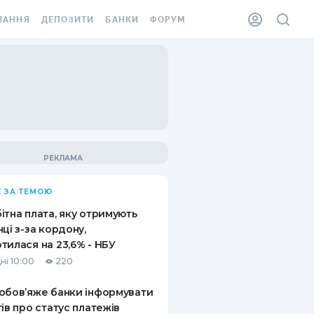
ВАННЯ
ДЕПОЗИТИ
БАНКИ
ФОРУМ
ІЛКА
ВСІ ДЕПОЗИТИ
ВСІ БАНКИ
АННЯ ЖИТЛА ВІД
ДЕПОЗИТИ В USD
ВІДГУКИ ПРО БАНКИ
 ШАХЕДІВ
ДЕПОЗИТИ В EUR
МІКРОФІНАНСОВІ
ХОВКА ЗА КОРДОН
ОРГАНІЗАЦІЇ
БОНУС ДО ДЕПОЗИТІВ
ВІДГУКИ ПРО МФО
УМОВИ АКЦІЇ
КАРТА
 ЗА ТЕМОЮ
ПИТАННЯ ТА ВІДПОВІДІ
ННА ВІНЬЄТКА
ітна плата, яку отримують
ДЕПОЗИТНИЙ КАЛЬКУЛЯТОР
нці з-за кордону,
 СПІВРОБІТНИКІВ
тилася на 23,6% - НБУ
ПУТІВНИКИ ПО
ні 10:00
220
SSISTANCE
ЗАОЩАДЖЕННЯМ
обов’яже банки інформувати
АННЯ ВІД
тів про статус платежів
Х ВИПАДКІВ