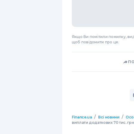
Якщо Ви помітили помилку, виді
щоб повідомити про це.
П
/
/
Finance.ua
Всі новини
Осо
виплати додаткових 70 тис. гр