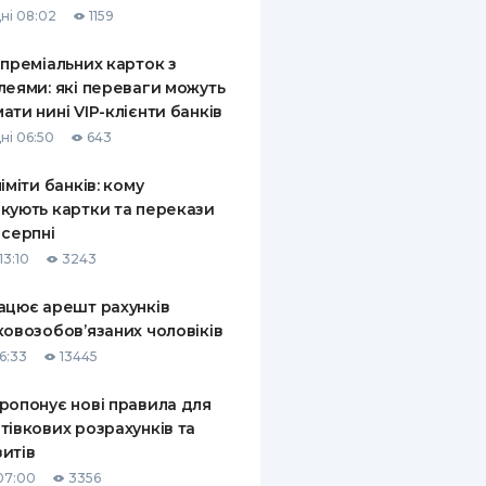
ні 08:02
1159
КИ ПО
ВАННЮ
 преміальних карток з
леями: які переваги можуть
ХОВІ ПОЛІСИ
ати нині VIP-клієнти банків
ні 06:50
643
І КОМПАНІЇ
ліміти банків: кому
 ПРО СТРАХОВІ
Ї
кують картки та перекази
 серпні
А І ОПЛАТА
13:10
3243
И
ацює арешт рахунків
ковозобов’язаних чоловіків
6:33
13445
ропонує нові правила для
тівкових розрахунків та
итів
07:00
3356