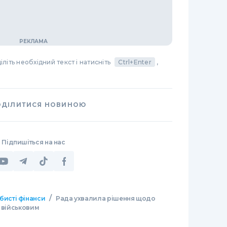
літь необхідний текст і натисніть
Ctrl+Enter
,
ОДІЛИТИСЯ НОВИНОЮ
Підпишіться на нас
/
бисті фінанси
Рада ухвалила рішення щодо
н військовим