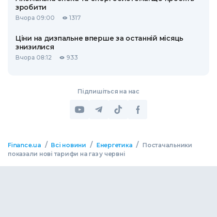
зробити
Вчора 09:00
1317
Ціни на дизпальне вперше за останній місяць
знизилися
Вчора 08:12
933
Підпишіться на нас
/
/
/
Finance.ua
Всі новини
Енергетика
Постачальники
показали нові тарифи на газ у червні