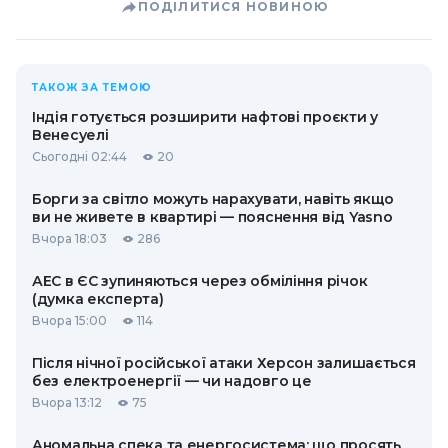
ПОДІЛИТИСЯ НОВИНОЮ
ТАКОЖ ЗА ТЕМОЮ
Індія готується розширити нафтові проєкти у
Венесуелі
Сьогодні 02:44
20
Борги за світло можуть нарахувати, навіть якщо
ви не живете в квартирі — пояснення від Yasno
Вчора 18:03
286
АЕС в ЄС зупиняються через обміління річок
(думка експерта)
Вчора 15:00
114
Після нічної російської атаки Херсон залишається
без електроенергії — чи надовго це
Вчора 13:12
75
Аномальна спека та енергосистема: що просять