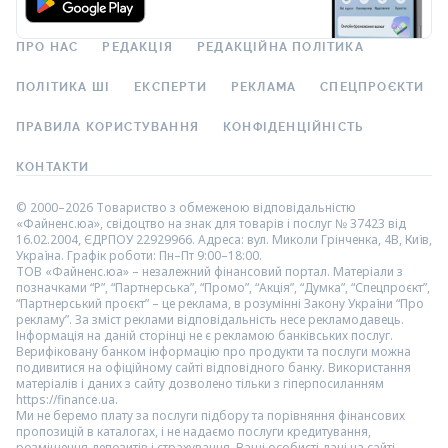
ПРО НАС
РЕДАКЦІЯ
РЕДАКЦІЙНА ПОЛІТИКА
ПОЛІТИКА ШІ
ЕКСПЕРТИ
РЕКЛАМА
СПЕЦПРОЄКТИ
ПРАВИЛА КОРИСТУВАННЯ
КОНФІДЕНЦІЙНІСТЬ
КОНТАКТИ
© 2000–2026 Товариство з обмеженою відповідальністю
«Файненс.юа», свідоцтво на знак для товарів і послуг № 37423 від
16.02.2004, ЄДРПОУ 22929966. Адреса: вул. Миколи Грінченка, 4В, Київ,
Україна. Графік роботи: Пн–Пт 9:00–18:00.
ТОВ «Файненс.юа» – незалежний фінансовий портал. Матеріали з
позначками “Р”, “Партнерська”, “Промо”, “Акція”, “Думка”, “Спецпроєкт”,
“Партнерський проєкт” – це реклама, в розумінні Закону України “Про
рекламу”. За зміст реклами відповідальність несе рекламодавець.
Інформація на даній сторінці не є рекламою банківських послуг.
Верифіковану банком інформацію про продукти та послуги можна
подивитися на офіційному сайті відповідного банку. Використання
матеріалів і даних з сайту дозволено тільки з гіперпосиланням
https://finance.ua.
Ми не беремо плату за послуги підбору та порівняння фінансових
пропозицій в каталогах, і не надаємо послуги кредитування,
розміщення депозитів і страхування. Ваші особисті дані на сайті