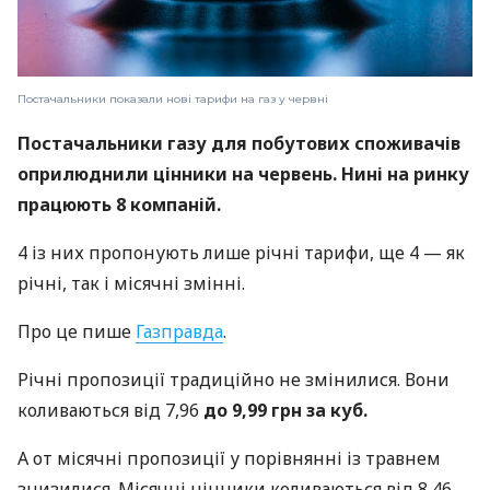
Постачальники показали нові тарифи на газ у червні
Постачальники газу для побутових споживачів
оприлюднили цінники на червень. Нині на ринку
працюють 8 компаній.
4 із них пропонують лише річні тарифи, ще 4 — як
річні, так і місячні змінні.
Про це пише
Газправда
.
Річні пропозиції традиційно не змінилися. Вони
коливаються від 7,96
до 9,99 грн за куб.
А от місячні пропозиції у порівнянні із травнем
знизилися. Місячні цінники коливаються від 8,46