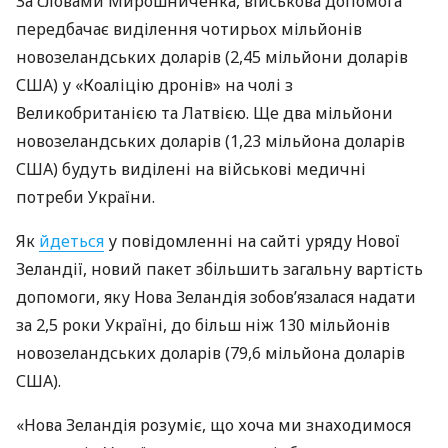
За словами Мирошниченка, військова допомога
передбачає виділення чотирьох мільйонів
новозеландських доларів (2,45 мільйони доларів
США) у «Коаліцію дронів» на чолі з
Великобританією та Латвією. Ще два мільйони
новозеландських доларів (1,23 мільйона доларів
США) будуть виділені на військові медичні
потреби України.
Як
йдеться
у повідомленні на сайті уряду Нової
Зеландії, новий пакет збільшить загальну вартість
допомоги, яку Нова Зеландія зобов’язалася надати
за 2,5 роки Україні, до більш ніж 130 мільйонів
новозеландських доларів (79,6 мільйона доларів
США).
«Нова Зеландія розуміє, що хоча ми знаходимося