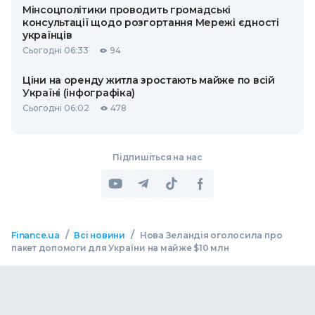
Мінсоцполітики проводить громадські
консультації щодо розгортання Мережі єдності
українців
Сьогодні 06:33
94
Ціни на оренду житла зростають майже по всій
Україні (інфографіка)
Сьогодні 06:02
478
Підпишіться на нас
/
/
Finance.ua
Всі новини
Нова Зеландія оголосила про
пакет допомоги для України на майже $10 млн