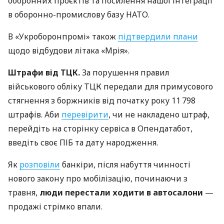
оборонних проєктів та посилення нашої інтеграції
в оборонно-промислову базу НАТО.
В «Укроборонпромі» також
підтвердили плани
щодо відбудови літака «Мрія».
Штрафи від ТЦК.
За порушення правил
військового обліку ТЦК передали для примусового
стягнення з боржників від початку року 11 798
штрафів. Аби
перевірити
, чи не накладено штраф,
перейдіть на сторінку сервіса в Опендатабот,
введіть своє ПІБ та дату народження.
Як
розповіли
банкіри, після набуття чинності
нового закону про мобілізацію, починаючи з
травня,
люди перестали ходити в автосалони
—
продажі стрімко впали.