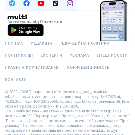
Застосунок від Finance.ua
ПРО НАС
РЕДАКЦІЯ
РЕДАКЦІЙНА ПОЛІТИКА
ПОЛІТИКА ШІ
ЕКСПЕРТИ
РЕКЛАМА
СПЕЦПРОЄКТИ
ПРАВИЛА КОРИСТУВАННЯ
КОНФІДЕНЦІЙНІСТЬ
КОНТАКТИ
© 2000–2026 Товариство з обмеженою відповідальністю
«Файненс.юа», свідоцтво на знак для товарів і послуг № 37423 від
16.02.2004, ЄДРПОУ 22929966. Адреса: вул. Миколи Грінченка, 4В, Київ,
Україна. Графік роботи: Пн–Пт 9:00–18:00.
ТОВ «Файненс.юа» – незалежний фінансовий портал. Матеріали з
позначками “Р”, “Партнерська”, “Промо”, “Акція”, “Думка”, “Спецпроєкт”,
“Партнерський проєкт” – це реклама, в розумінні Закону України “Про
рекламу”. За зміст реклами відповідальність несе рекламодавець.
Інформація на даній сторінці не є рекламою банківських послуг.