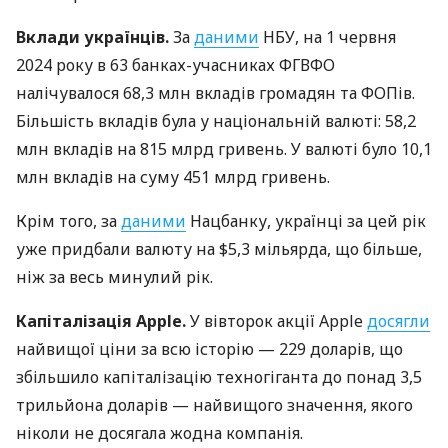
Вклади українців.
За
даними
НБУ, на 1 червня
2024 року в 63 банках-учасниках ФГВФО
налічувалося 68,3 млн вкладів громадян та ФОПів.
Більшість вкладів була у національній валюті: 58,2
млн вкладів на 815 млрд гривень. У валюті було 10,1
млн вкладів на суму 451 млрд гривень.
Крім того, за
даними
Нацбанку, українці за цей рік
уже придбали валюту на $5,3 мільярда, що більше,
ніж за весь минулий рік.
Капіталізація Apple.
У вівторок акції Apple
досягли
найвищої ціни за всю історію — 229 доларів, що
збільшило капіталізацію техногіганта до понад 3,5
трильйона доларів — найвищого значення, якого
ніколи не досягала жодна компанія.