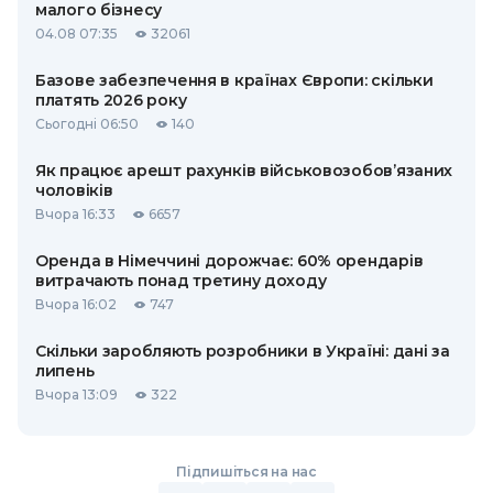
малого бізнесу
04.08 07:35
32061
Базове забезпечення в країнах Європи: скільки
платять 2026 року
Сьогодні 06:50
140
Як працює арешт рахунків військовозобов’язаних
чоловіків
Вчора 16:33
6657
Оренда в Німеччині дорожчає: 60% орендарів
витрачають понад третину доходу
Вчора 16:02
747
Скільки заробляють розробники в Україні: дані за
липень
Вчора 13:09
322
Підпишіться на нас