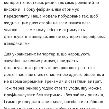
конкретна поставка, ризик так само реальний та
високий і з боку фабрики, яка отримує
передоплату. Наша модель побудована так, щоб
жодна з цих двох сторін не залишалася поза
увагою — і саме тому клієнти отримують
фінансування швидко, але не всупереч перевіркам,
а завдяки їм».
Для українських імпортерів, що нарощують
закупівлі на нових ринках, швидкість
фінансування і рівень перевірки контрагентів
дедалі частіше стають частиною одного рішення, а
не двома окремими треками чи статтями витрат.
Тож перевіреною угодою стає та угода, яку можна
профінансувати без затримок і без зайвих ризиків,
і саме це поєднання визначає, наскільки стабільно
бізнес може рости та масштабуватися за рахунок