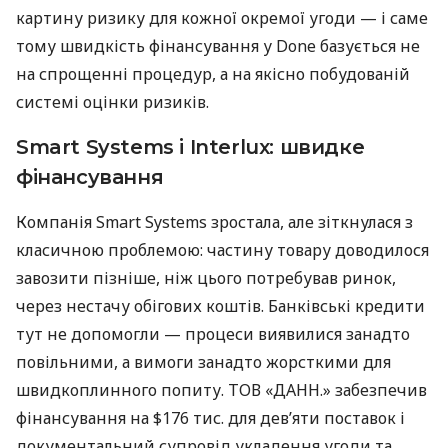
картину ризику для кожної окремої угоди — і саме
тому швидкість фінансування у Done базується не
на спрощенні процедур, а на якісно побудованій
системі оцінки ризиків.
Smart Systems і Interlux: швидке
фінансування
Компанія Smart Systems зростала, але зіткнулася з
класичною проблемою: частину товару доводилося
завозити пізніше, ніж цього потребував ринок,
через нестачу обігових коштів. Банківські кредити
тут не допомогли — процеси виявилися занадто
повільними, а вимоги занадто жорсткими для
швидкоплинного попиту. ТОВ «ДАНН.» забезпечив
фінансування на $176 тис. для дев’яти поставок і
документальний супровід укладення угоди та