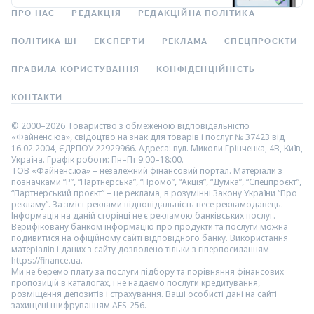
ПРО НАС
РЕДАКЦІЯ
РЕДАКЦІЙНА ПОЛІТИКА
ПОЛІТИКА ШІ
ЕКСПЕРТИ
РЕКЛАМА
СПЕЦПРОЄКТИ
ПРАВИЛА КОРИСТУВАННЯ
КОНФІДЕНЦІЙНІСТЬ
КОНТАКТИ
© 2000–2026 Товариство з обмеженою відповідальністю
«Файненс.юа», свідоцтво на знак для товарів і послуг № 37423 від
16.02.2004, ЄДРПОУ 22929966. Адреса: вул. Миколи Грінченка, 4В, Київ,
Україна. Графік роботи: Пн–Пт 9:00–18:00.
ТОВ «Файненс.юа» – незалежний фінансовий портал. Матеріали з
позначками “Р”, “Партнерська”, “Промо”, “Акція”, “Думка”, “Спецпроєкт”,
“Партнерський проєкт” – це реклама, в розумінні Закону України “Про
рекламу”. За зміст реклами відповідальність несе рекламодавець.
Інформація на даній сторінці не є рекламою банківських послуг.
Верифіковану банком інформацію про продукти та послуги можна
подивитися на офіційному сайті відповідного банку. Використання
матеріалів і даних з сайту дозволено тільки з гіперпосиланням
https://finance.ua.
Ми не беремо плату за послуги підбору та порівняння фінансових
пропозицій в каталогах, і не надаємо послуги кредитування,
розміщення депозитів і страхування. Ваші особисті дані на сайті
захищені шифруванням AES-256.