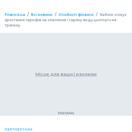
/
/
/
Finance.ua
Всі новини
Особисті фінанси
Кабмін очікує
зростання тарифів на опалення і гарячу воду цьогоріч на
третину
Місце для вашої реклами
ПАРТНЕРСЬКА