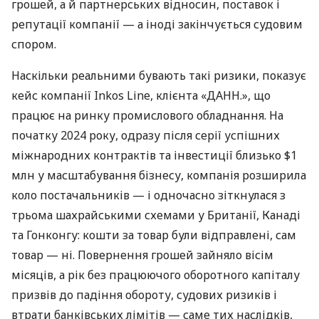
грошей, а й партнерських відносин, поставок і
репутації компанії — а іноді закінчується судовим
спором.
Наскільки реальними бувають такі ризики, показує
кейс компанії Inkos Line, клієнта «ДАНН.», що
працює на ринку промислового обладнання. На
початку 2024 року, одразу після серії успішних
міжнародних контрактів та інвестиції близько $1
млн у масштабування бізнесу, компанія розширила
коло постачальників — і одночасно зіткнулася з
трьома шахрайськими схемами у Британії, Канаді
та Гонконгу: кошти за товар були відправлені, сам
товар — ні. Повернення грошей зайняло вісім
місяців, а рік без працюючого оборотного капіталу
призвів до падіння обороту, судових ризиків і
втрати банківських лімітів — саме тих наслідків,