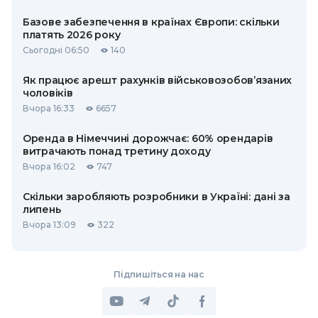
Базове забезпечення в країнах Європи: скільки
платять 2026 року
Сьогодні 06:50
140
Як працює арешт рахунків військовозобов’язаних
чоловіків
Вчора 16:33
6657
Оренда в Німеччині дорожчає: 60% орендарів
витрачають понад третину доходу
Вчора 16:02
747
Скільки заробляють розробники в Україні: дані за
липень
Вчора 13:09
322
Підпишіться на нас