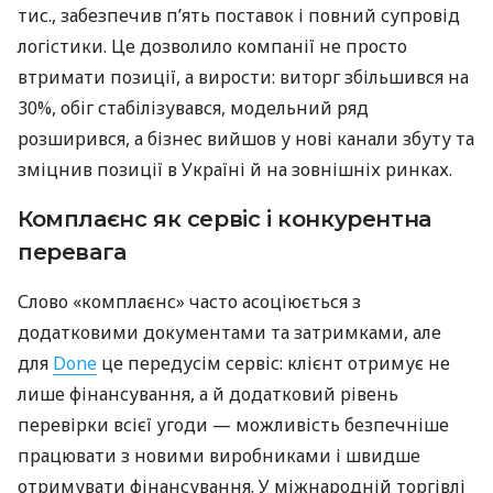
тис., забезпечив п’ять поставок і повний супровід
логістики. Це дозволило компанії не просто
втримати позиції, а вирости: виторг збільшився на
30%, обіг стабілізувався, модельний ряд
розширився, а бізнес вийшов у нові канали збуту та
зміцнив позиції в Україні й на зовнішніх ринках.
Комплаєнс як сервіс і конкурентна
перевага
Слово «комплаєнс» часто асоціюється з
додатковими документами та затримками, але
для
Done
це передусім сервіс: клієнт отримує не
лише фінансування, а й додатковий рівень
перевірки всієї угоди — можливість безпечніше
працювати з новими виробниками і швидше
отримувати фінансування. У міжнародній торгівлі