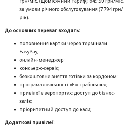
грн/міс. (щомісячний тариф); 649,50 грн/міс.
за умови річного обслуговування (7 794 грн/
рік).
До основних переваг входять
:
поповнення картки через термінали
EasyPay;
онлайн-менеджер;
консьєрж-сервіс;
безкоштовне зняття готівки за кордоном;
програма лояльності «Екстрабільше»;
привілеї в аеропортах: доступ до бізнес-
залів;
пріоритетний доступ до каси;
Додаткові привілеї
: