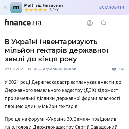
Multi від Finance.ua
ВСТАНОВИТИ
(8,9K+)
В Україні інвентаризують
мільйон гектарів державної
землі до кінця року
27.05.2021, 07:30
—
Аграрний ринок
261
У 2021 році Держгеокадастр запланував внести до
Державного земельного кадастру (
ДЗК
) відомості
про земельні ділянки державної форми власності
площею один мільйон гектарів.
Про це на форумі «Україна 30. Земля» повідомив
т.в.о. голови Держгеокадастру Сергій Завадський.