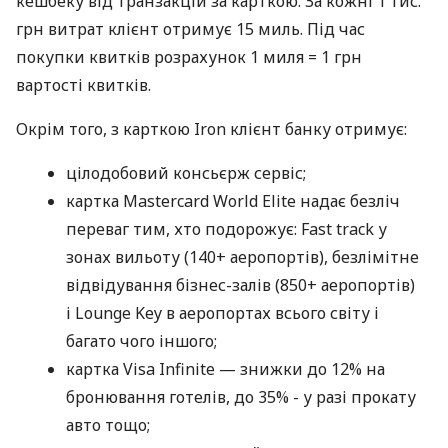
кешбеку від транзакцій за карткою. За кожні 1 тис.
грн витрат клієнт отримує 15 миль. Під час
покупки квитків розрахунок 1 миля = 1 грн
вартості квитків.
Окрім того, з карткою Iron клієнт банку отримує:
цілодобовий консьєрж сервіс;
картка Mastercard World Elite надає безліч
переваг тим, хто подорожує: Fast track у
зонах вильоту (140+ аеропортів), безлімітне
відвідування бізнес-залів (850+ аеропортів)
і Lounge Key в аеропортах всього світу і
багато чого іншого;
картка Visa Infinite — знижки до 12% на
бронювання готелів, до 35% - у разі прокату
авто тощо;