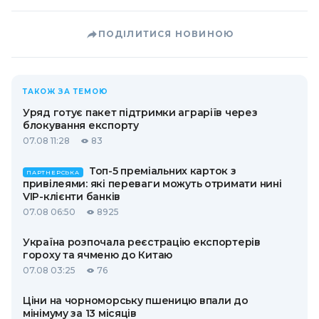
ПОДІЛИТИСЯ НОВИНОЮ
ТАКОЖ ЗА ТЕМОЮ
Уряд готує пакет підтримки аграріїв через
блокування експорту
07.08 11:28
83
Топ-5 преміальних карток з
ПАРТНЕРСЬКА
привілеями: які переваги можуть отримати нині
VIP-клієнти банків
07.08 06:50
8925
Україна розпочала реєстрацію експортерів
гороху та ячменю до Китаю
07.08 03:25
76
Ціни на чорноморську пшеницю впали до
мінімуму за 13 місяців