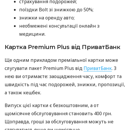
страхування подорожей;
поїздки Bolt зі знижкою до 50%;
знижки на оренду авто;
необмежені консультації онлайн з
медицини.
Картка Premium Plus від ПриватБанк
Ще одним прикладом преміальної картки може
слугувати пакет Premium Plus від
ПриватБанк
. З
нею ви отримаєте: заощадження часу, комфорт та
швидкість під час подорожей, знижки, пропозиції,
а також кешбек.
Випуск цієї картки є безкоштовним, а от
щомісячне обслуговування становить 400 грн.
Щоправда, гроші за обслуговування можуть не
стягуватися, якщо ви щомісячно