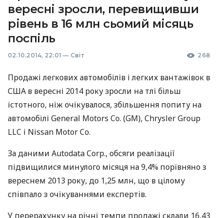
вересні зросли, перевищивши
рівень в 16 млн сьомий місяць
поспіль
02.10.2014, 22:01
—
Світ
268
Продажі легкових автомобілів і легких вантажівок в
США
в вересні 2014 року зросли на тлі більш
істотного, ніж очікувалося, збільшення попиту на
автомобілі General Motors Co. (GM), Chrysler Group
LLC
і Nissan Motor Co.
За даними Autodata Corp., обсяги реалізації
підвищилися минулого місяця на 9,4% порівняно з
вереснем 2013 року, до 1,25 млн, що в цілому
співпало з очікуваннями експертів.
У перерахунку на річні темпи продажі склали 16,43