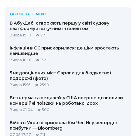
ТАКОЖ ЗА ТЕМОЮ
В Абу-Дабі створюють першу у світі судову
платформу зі штучним інтелектом
Вчора 19:10
77
Інфляція в ЄС прискорилася: де ціни зростають
найшвидше
Вчора 18:01
152
5 недооцінених міст Європи для бюджетної
подорожі (фото)
Вчора 15:16
2590
Без керма та педалей: у США вперше дозволили
комерційні поїздки на роботаксі Zoox
Вчора 01:04
500
Війна в Україні принесла Кім Чен Ину рекордні
прибутки — Bloomberg
07.08 17:27
211