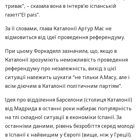
триває”, – сказала вона в інтерв’ю іспанській
газеті“El pais”.
За її словами, глава Каталонії Артур Мас не
відмовиться від ідеї проведення референдуму.
При цьому Форкаделл зазначила, що, якщо в
Каталонії зрозуміють неможливість проведення
референдуму про незалежність, вихід з цієї
ситуації належить шукати “не тільки А.Масу, але і
всім діючим в Каталонії політичним партіям”.
Ідея про відділення Барселони (столиця Каталонії)
від Мадрида в останні роки набирає популярність
на тлі складної ситуації в економіки Іспанії. За
останніми даними, рівень безробіття серед молоді
в Іспанії є найвищим у Європі (вище, ніж у Греції).