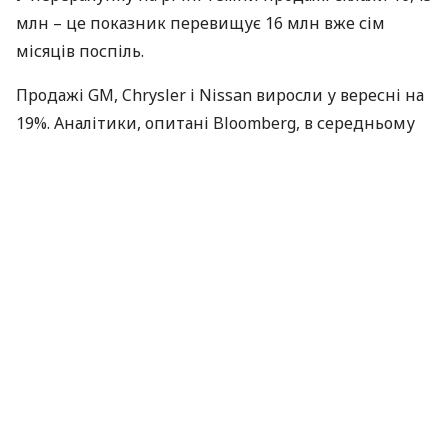
млн – це показник перевищує 16 млн вже сім
місяців поспіль.
Продажі GM, Chrysler і Nissan виросли у вересні на
19%. Аналітики, опитані Bloomberg, в середньому
очікували збільшення продажів GM на 18%, Chrysler
– на 16%, Nissan – на 17%.
Тим часом продажі Ford Motor Co. і Toyota Motor
Corp. не виправдали прогнозів. Ford у вересні
продав на 2,7% машин менше, ніж за той же місяць
минулого року, тоді як експерти чекали менш
істотного зниження – на 2,4%. Продажі Toyota
збільшилися всього на 1,7% проти прогнозованого
підвищення на 7,5%.
Продажі автомобілів в
США
залишаються високими