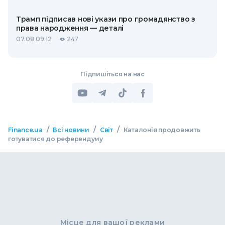
Трамп підписав нові укази про громадянство з
права народження — деталі
07.08 09:12
247
Підпишіться на нас
/
/
/
Finance.ua
Всі новини
Світ
Каталонія продовжить
готуватися до референдуму
Місце для вашої реклами