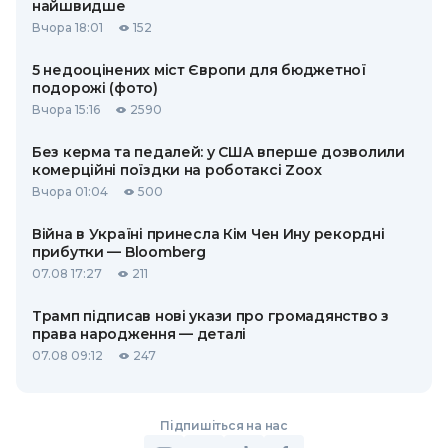
найшвидше
Вчора 18:01
152
5 недооцінених міст Європи для бюджетної
подорожі (фото)
Вчора 15:16
2590
Без керма та педалей: у США вперше дозволили
комерційні поїздки на роботаксі Zoox
Вчора 01:04
500
Війна в Україні принесла Кім Чен Ину рекордні
прибутки — Bloomberg
07.08 17:27
211
Трамп підписав нові укази про громадянство з
права народження — деталі
07.08 09:12
247
Підпишіться на нас