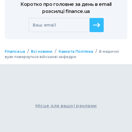
Коротко про головне за день в email
розсилці finance.ua
Ваш email
/
/
/
Finance.ua
Всі новини
Казна та Політика
В медичні
вузи повернуться військові кафедри
Місце для вашої реклами