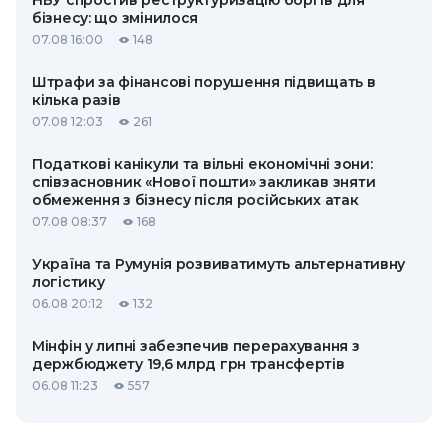
НБУ спростив реструктуризацію боргів для
бізнесу: що змінилося
07.08 16:00
148
Штрафи за фінансові порушення підвищать в
кілька разів
07.08 12:03
261
Податкові канікули та вільні економічні зони:
співзасновник «Нової пошти» закликав зняти
обмеження з бізнесу після російських атак
07.08 08:37
168
Україна та Румунія розвиватимуть альтернативну
логістику
06.08 20:12
132
Мінфін у липні забезпечив перерахування з
держбюджету 19,6 млрд грн трансфертів
06.08 11:23
557