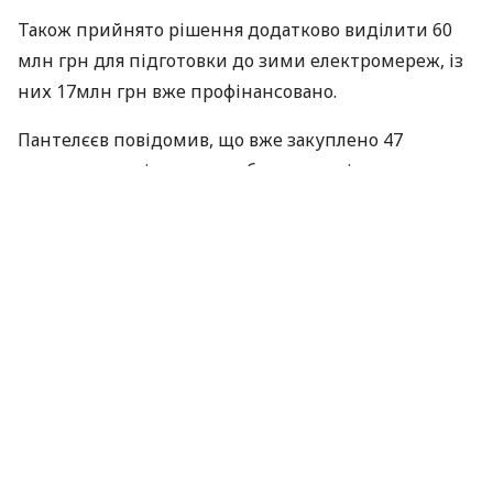
Також прийнято рішення додатково виділити 60
млн грн для підготовки до зими електромереж, із
них 17млн грн вже профінансовано.
Пантелєєв повідомив, що вже закуплено 47
одиниць техніки для прибирання снігу, укладено
договори на залучення додатково 162 одиниці
техніки, і ще 153 одиниці є в
ЖЕК
ів.
Для посипання проїжджої частини в зимовий час
запасли 13,5 тис. тонн посипальних матеріалів із ​​
необхідних 35 тис. тонн.
Зі слів Пантелєєва, не зважаючи на складну
ситуацію в зоні
АТО
, до Києва постачається
технічна сіль з Артемівська.