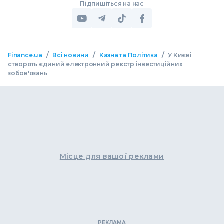
Підпишіться на нас
/
/
/
Finance.ua
Всі новини
Казна та Політика
У Києві
створять єдиний електронний реєстр інвестиційних
зобов'язань
Місце для вашої реклами