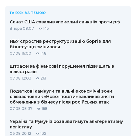
ТАКОЖ ЗА ТЕМОЮ
Сенат США схвалив «пекельні санкції» проти рф
Вчора 08:07
145
НБУ спростив реструктуризацію боргів для
бізнесу: що змінилося
07.08 16:00
148
Штрафи за фінансові порушення підвищать в
кілька разів
07.08 12:03
261
Податкові канікули та вільні економічні зони:
співзасновник «Нової пошти» закликав зняти
обмеження з бізнесу після російських атак
07.08 08:37
168
Україна та Румунія розвиватимуть альтернативну
логістику
06.08 20:12
132