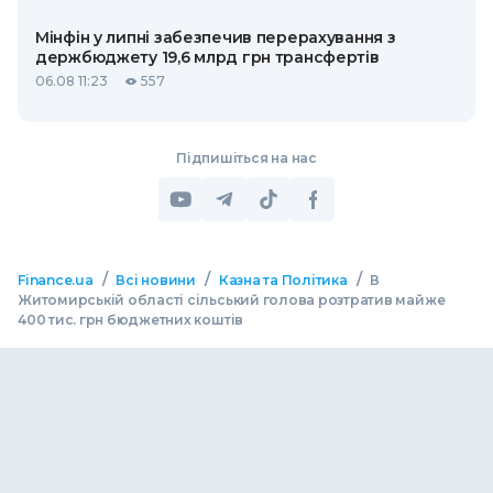
Мінфін у липні забезпечив перерахування з
держбюджету 19,6 млрд грн трансфертів
06.08 11:23
557
Підпишіться на нас
/
/
/
Finance.ua
Всі новини
Казна та Політика
В
Житомирській області сільський голова розтратив майже
400 тис. грн бюджетних коштів