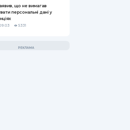
аявив, що не вимагав
вати персональні дані у
нціях
09:03
5331