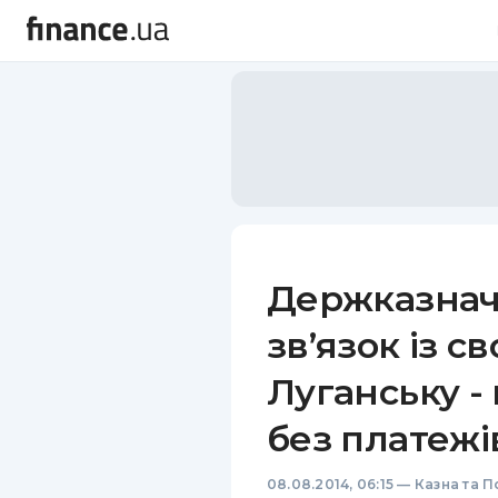
Держказнач
зв’язок із с
Луганську -
без платежі
08.08.2014, 06:15
—
Казна та П