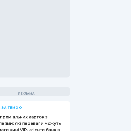
 ЗА ТЕМОЮ
 преміальних карток з
леями: які переваги можуть
ати нині VIP-клієнти банків