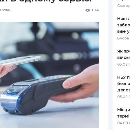
Сьогод
Картки
1114
Нові 
забло
вже у
Вчора 
Як пр
війсь
05.08 1
НБУ п
безго
депоз
05.08 
Мінци
термі
04.08 