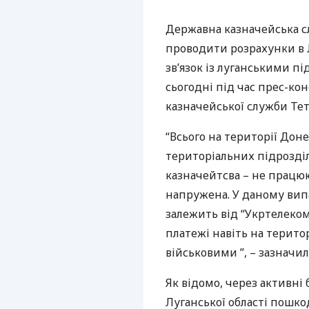
Державна казначейська с
проводити розрахунки в Л
зв’язок із луганськими пі
сьогодні під час прес-ко
казначейської служби Тет
“Всього на території Доне
територіальних підрозділ
казначейтсва – не працюю
напружена. У даному вип
залежить від “Укртелеко
платежі навіть на терито
військовими ”, – зазначил
Як відомо, через активні 
Луганської області пошкод