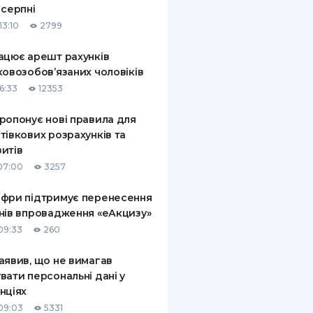
 серпні
КИ ПО
13:10
2799
ВАННЮ
ацює арешт рахунків
ХОВІ ПОЛІСИ
ковозобов’язаних чоловіків
6:33
12353
І КОМПАНІЇ
ропонує нові правила для
 ПРО СТРАХОВІ
Ї
тівкових розрахунків та
итів
А І ОПЛАТА
07:00
3257
И
фри підтримує перенесення
нів впровадження «еАкцизу»
09:33
260
аявив, що не вимагав
вати персональні дані у
нціях
09:03
5331