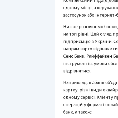
Комплексний підхід дозв
одному місці, а керуван
застосунок або інтернет-б
Нижче розглянемо банки,
на топ рівні. Цей огляд п
підприємцю з України. Се
напрям варто відзначити:
Сенс Банк, Райффайзен Ба
інструментів, умови обс
відрізнятися.
Наприклад, в àбанк об’єд
картку, різні види еквай
одному сервісі. Клієнту 
операцій у форматі онлайн
банк, а також: