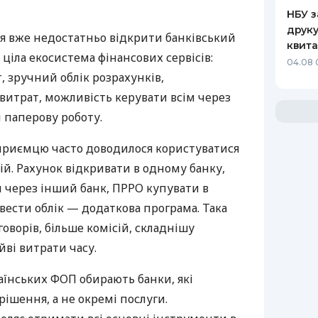
НБУ з
друку
я вже недостатньо відкрити банківський
квита
 ціла екосистема фінансових сервісів:
04.08 
 зручний облік розрахунків,
витрат, можливість керувати всім через
 паперову роботу.
дприємцю часто доводилося користуватися
й. Рахунок відкривати в одному банку,
 через інший банк, ПРРО купувати в
вести облік — додаткова програма. Така
оворів, більше комісій, складнішу
йві витрати часу.
аїнських ФОП обирають банки, які
ішення, а не окремі послуги.