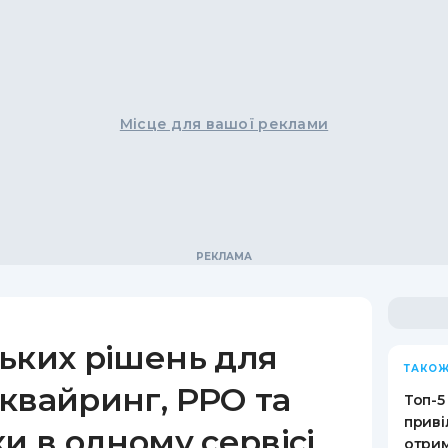
Місце для вашої реклами
ьких рішень для
ТАКОЖ
квайринг, РРО та
Топ-5
приві
ки в одному сервісі
отрим