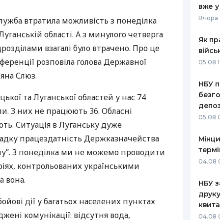
вже у
РЕЙТИНГ ДЕБЕТОВИХ
ПУТІВНИ
Вчора 
лужба втратила можливість з понеділка
КАРТОК
СТРАХУ
уганській області. А з минулого четверга
Як пр
ЩОМІСЯЧНИЙ ОГЛЯД
ВСІ СТРА
дрозділами взагалі було втрачено. Про це
війсь
КЕШБЕКУ
нференції розповіла голова Державної
05.08 1
СТРАХОВ
яна Слюз.
ПУТІВНИКИ ПО
НБУ п
БАНКІВСЬКИХ КАРТКАХ
ВІДГУКИ
КОМПАНІ
безго
цької та Луганської областей у нас 74
депоз
и. З них не працюють 36. Обласні
ДОСТАВК
05.08 
ть. Ситуація в Луганську дуже
КОНТАКТ
адку працездатність Держказначейства
Мінци
термі
му”. З понеділка ми не можемо проводити
04.08 
ріях, контрольованих українськими
а вона.
НБУ з
друку
бойові дії у багатьох населених пунктах
квита
жені комунікації: відсутня вода,
04.08 