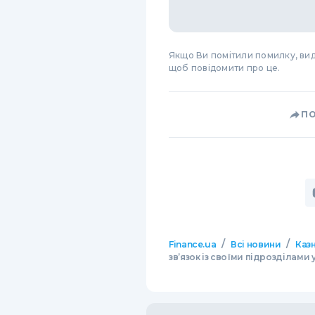
Якщо Ви помітили помилку, виді
щоб повідомити про це.
П
/
/
Finance.ua
Всі новини
Казн
зв’язок із своїми підрозділами 