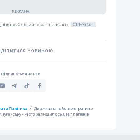
літь необхідний текст і натисніть
Ctrl+Enter
,
ОДІЛИТИСЯ НОВИНОЮ
Підпишіться на нас
/
а та Політика
Держказначейство втратило
у Луганську - місто залишилось без платежів