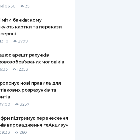
ні 06:50
35
ліміти банків: кому
кують картки та перекази
 серпні
13:10
2799
ацює арешт рахунків
ковозобов’язаних чоловіків
6:33
12353
ропонує нові правила для
тівкових розрахунків та
итів
07:00
3257
фри підтримує перенесення
нів впровадження «еАкцизу»
09:33
260