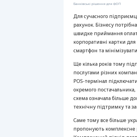
Банківські рішення для ФОП
Для сучасного підприємц
рахунок. Бізнесу потрібна
швидке приймання оплат,
корпоративні картки для 
смартфон та мінімізувати
Ще кілька років тому пі
послугами різних компані
POS-термінал підключати
окремого постачальника, 
схема означала більше дог
технічну підтримку та за
Саме тому все більше укр
пропонують комплексне р