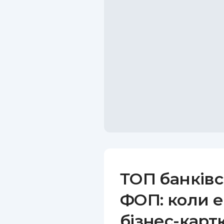
ТОП банківс
ФОП: коли е
бізнес-карт