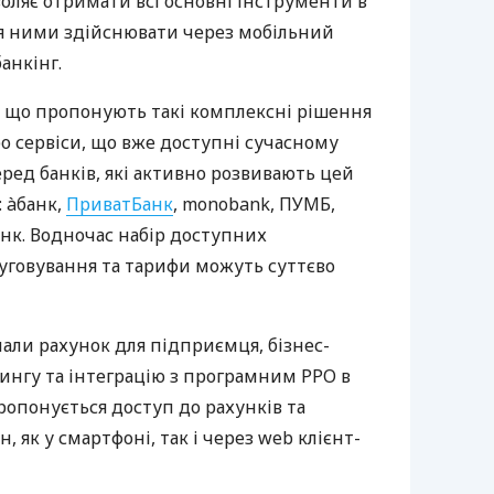
оляє отримати всі основні інструменти в
ня ними здійснювати через мобільний
анкінг.
 що пропонують такі комплексні рішення
ро сервіси, що вже доступні сучасному
ред банків, які активно розвивають цей
 àбанк,
ПриватБанк
, monobank, ПУМБ,
нк. Водночас набір доступних
луговування та тарифи можуть суттєво
нали рахунок для підприємця, бізнес-
рингу та інтеграцію з програмним РРО в
пропонується доступ до рахунків та
, як у смартфоні, так і через web клієнт-