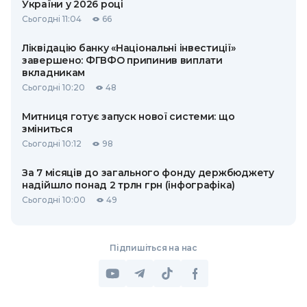
України у 2026 році
Сьогодні 11:04
66
Ліквідацію банку «Національні інвестиції»
завершено: ФГВФО припинив виплати
вкладникам
Сьогодні 10:20
48
Митниця готує запуск нової системи: що
зміниться
Сьогодні 10:12
98
За 7 місяців до загального фонду держбюджету
надійшло понад 2 трлн грн (інфографіка)
Сьогодні 10:00
49
Підпишіться на нас