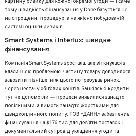
картину ризику для кожної окремої угоди — і саме
тому швидкість фінансування у Done базується не
на спрощенні процедур, а на якісно побудованій
системі оцінки ризиків.
Smart Systems і Interlux: швидке
фінансування
Компанія Smart Systems зростала, але зіткнулася з
класичною проблемою: частину товару доводилося
завозити пізніше, ніж цього потребував ринок,
через нестачу обігових коштів. Банківські кредити
тут не допомогли — процеси виявилися занадто
повільними, а вимоги занадто жорсткими для
швидкоплинного попиту. ТОВ «ДАНН.» забезпечив
фінансування на $176 тис. для дев’яти поставок і
документальний супровід укладення угоди та