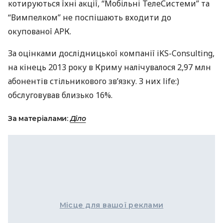
котируються їхні акції, “Мобільні ТелеСистеми” та
“Вимпелком” не поспішають входити до
окупованої
АРК
.
За оцінками дослідницької компанії iKS-Consulting,
на кінець 2013 року в Криму налічувалося 2,97 млн
абонентів стільникового зв’язку. З них life:)
обслуговував близько 16%.
За матеріалами:
Діло
Місце для вашої реклами