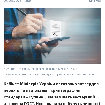
04.08.2026, 14:50
1798
«Купина» — український криптографічний алгоритм, який
використовуватиметься для захисту кваліфікованих електронних підписів
Кабінет Міністрів України остаточно затвердив
перехід на національні криптографічні
стандарти «Купина», які замінять застарілий
алгоритм ГОСТ. Нові правила набудуть чинності