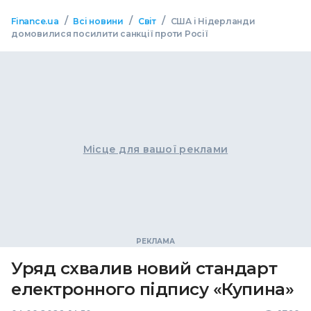
/
/
/
Finance.ua
Всі новини
Світ
США і Нідерланди
домовилися посилити санкції проти Росії
Місце для вашої реклами
Уряд схвалив новий стандарт
електронного підпису «Купина»