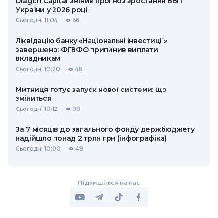
Dragon Capital змінив прогноз зростання ВВП
України у 2026 році
Сьогодні 11:04
66
Ліквідацію банку «Національні інвестиції»
завершено: ФГВФО припинив виплати
вкладникам
Сьогодні 10:20
48
Митниця готує запуск нової системи: що
зміниться
Сьогодні 10:12
98
За 7 місяців до загального фонду держбюджету
надійшло понад 2 трлн грн (інфографіка)
Сьогодні 10:00
49
Підпишіться на нас