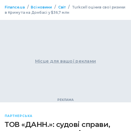
/
/
/
Finance.ua
Всі новини
Світ
Turkcell оцінив свої ризики
в Криму та на Донбасі у $36,7 млн
Місце для вашої реклами
ПАРТНЕРСЬКА
ТОВ «ДАНН.»: судові справи,