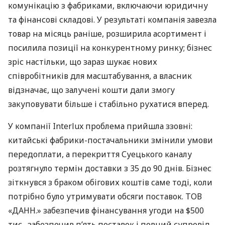
комунікацію з фабриками, включаючи юридичну
та фінансові складові. У результаті компанія завезла
товар на місяць раніше, розширила асортимент і
посилила позиції на конкурентному ринку; бізнес
зріс настільки, що зараз шукає нових
співробітників для масштабування, а власник
відзначає, що залучені кошти дали змогу
закуповувати більше і стабільно рухатися вперед.
У компанії Interlux проблема прийшла ззовні:
китайські фабрики-постачальники змінили умови
передоплати, а перекриття Суецького каналу
розтягнуло термін доставки з 35 до 90 днів. Бізнес
зіткнувся з браком обігових коштів саме тоді, коли
потрібно було утримувати обсяги поставок. ТОВ
«ДАНН.» забезпечив фінансування угоди на $500
тис., забезпечив п’ять поставок і повний супровід