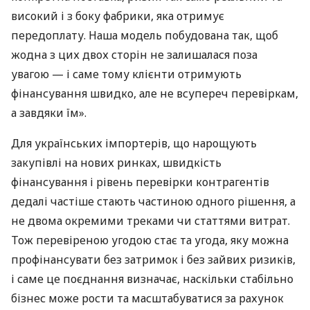
високий і з боку фабрики, яка отримує
передоплату. Наша модель побудована так, щоб
жодна з цих двох сторін не залишалася поза
увагою — і саме тому клієнти отримують
фінансування швидко, але не всупереч перевіркам,
а завдяки їм».
Для українських імпортерів, що нарощують
закупівлі на нових ринках, швидкість
фінансування і рівень перевірки контрагентів
дедалі частіше стають частиною одного рішення, а
не двома окремими треками чи статтями витрат.
Тож перевіреною угодою стає та угода, яку можна
профінансувати без затримок і без зайвих ризиків,
і саме це поєднання визначає, наскільки стабільно
бізнес може рости та масштабуватися за рахунок