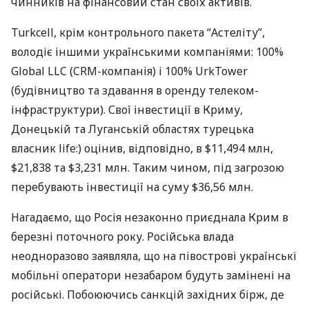
чинників на фінансовий стан своїх активів.
Turkcell, крім контрольного пакета “Астеліту”,
володіє іншими українськими компаніями: 100%
Global
LLC
(
CRM
-компанія) і 100% UrkTower
(будівництво та здавання в оренду телеком-
інфраструктури). Свої інвестиції в Криму,
Донецькій та Луганській областях турецька
власник life:) оцінив, відповідно, в $11,494 млн,
$21,838 та $3,231 млн. Таким чином, під загрозою
перебувають інвестиції на суму $36,56 млн.
Нагадаємо, що Росія незаконно приєднала Крим в
березні поточного року. Російська влада
неодноразово заявляла, що на півострові українські
мобільні оператори незабаром будуть замінені на
російські. Побоюючись санкцій західних бірж, де