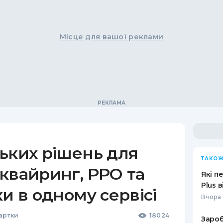
Місце для вашої реклами
ьких рішень для
ТАКОЖ
квайринг, РРО та
Які п
Plus 
ки в одному сервісі
Вчора 
Картки
18024
Зароб