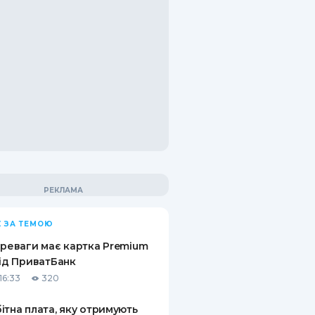
 ЗА ТЕМОЮ
ереваги має картка Premium
від ПриватБанк
16:33
320
ітна плата, яку отримують