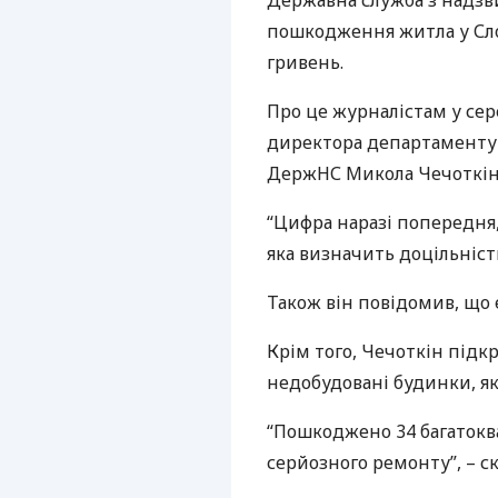
Державна служба з надзв
пошкодження житла у Слов
гривень.
Про це журналістам у сер
директора департаменту 
ДержНС Микола Чечоткін
“Цифра наразі попередня,
яка визначить доцільність
Також він повідомив, що 
Крім того, Чечоткін підкр
недобудовані будинки, я
“Пошкоджено 34 багатокв
серйозного ремонту”, – ск