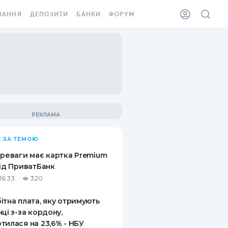
ВАННЯ
ДЕПОЗИТИ
БАНКИ
ФОРУМ
ІЛКА
ВСІ ДЕПОЗИТИ
ВСІ БАНКИ
АННЯ ЖИТЛА ВІД
ДЕПОЗИТИ В USD
ВІДГУКИ ПРО БАНКИ
 ШАХЕДІВ
ДЕПОЗИТИ В EUR
МІКРОФІНАНСОВІ
ХОВКА ЗА КОРДОН
ОРГАНІЗАЦІЇ
БОНУС ДО ДЕПОЗИТІВ
ВІДГУКИ ПРО МФО
УМОВИ АКЦІЇ
КАРТА
 ЗА ТЕМОЮ
ПИТАННЯ ТА ВІДПОВІДІ
ННА ВІНЬЄТКА
ереваги має картка Premium
ДЕПОЗИТНИЙ КАЛЬКУЛЯТОР
від ПриватБанк
 СПІВРОБІТНИКІВ
16:33
320
ПУТІВНИКИ ПО
SSISTANCE
ЗАОЩАДЖЕННЯМ
ітна плата, яку отримують
нці з-за кордону,
АННЯ ВІД
тилася на 23,6% - НБУ
Х ВИПАДКІВ