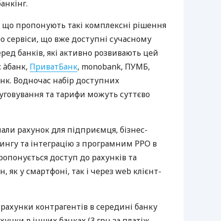
анкінг.
 що пропонують такі комплексні рішення
ро сервіси, що вже доступні сучасному
ред банків, які активно розвивають цей
 àбанк,
ПриватБанк
, monobank, ПУМБ,
нк. Водночас набір доступних
луговування та тарифи можуть суттєво
нали рахунок для підприємця, бізнес-
рингу та інтеграцію з програмним РРО в
пропонується доступ до рахунків та
, як у смартфоні, так і через web клієнт-
 рахунки контрагентів в середині банку
хунки в інших банках (3 грн за платіж