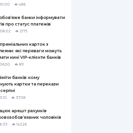
10:00
486
КИ ПО
ВАННЮ
обов’яже банки інформувати
тів про статус платежів
ХОВІ ПОЛІСИ
08:02
2175
І КОМПАНІЇ
 преміальних карток з
леями: які переваги можуть
 ПРО СТРАХОВІ
Ї
ати нині VIP-клієнти банків
06:50
811
А І ОПЛАТА
ліміти банків: кому
И
кують картки та перекази
 серпні
3:10
3708
ацює арешт рахунків
ковозобов’язаних чоловіків
6:33
14226