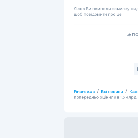
Якщо Ви помітили помилку, виді
щоб повідомити про це.
П
/
/
Finance.ua
Всі новини
Казн
попередньо оцінили в 1,5 млрд