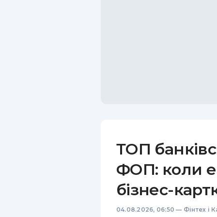
ТОП банківс
ФОП: коли е
бізнес-карт
04.08.2026, 06:50
—
Фінтех і 