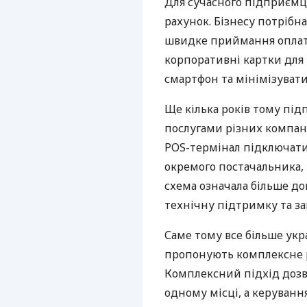
Для сучасного підприємц
рахунок. Бізнесу потрібна
швидке приймання оплат,
корпоративні картки для 
смартфон та мінімізувати
Ще кілька років тому пі
послугами різних компані
POS-термінал підключати
окремого постачальника, 
схема означала більше дог
технічну підтримку та за
Саме тому все більше укр
пропонують комплексне р
Комплексний підхід дозв
одному місці, а керуван