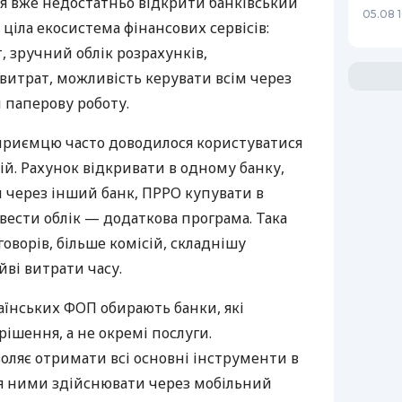
я вже недостатньо відкрити банківський
05.08 1
 ціла екосистема фінансових сервісів:
 зручний облік розрахунків,
витрат, можливість керувати всім через
 паперову роботу.
дприємцю часто доводилося користуватися
й. Рахунок відкривати в одному банку,
 через інший банк, ПРРО купувати в
вести облік — додаткова програма. Така
оворів, більше комісій, складнішу
йві витрати часу.
аїнських ФОП обирають банки, які
ішення, а не окремі послуги.
оляє отримати всі основні інструменти в
ня ними здійснювати через мобільний