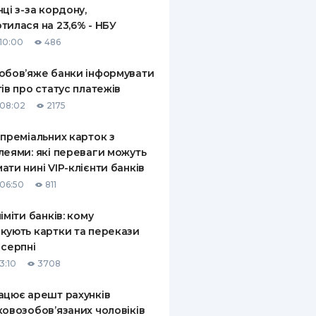
нці з-за кордону,
тилася на 23,6% - НБУ
10:00
486
обов’яже банки інформувати
тів про статус платежів
08:02
2175
 преміальних карток з
леями: які переваги можуть
ати нині VIP-клієнти банків
06:50
811
ліміти банків: кому
кують картки та перекази
 серпні
3:10
3708
ацює арешт рахунків
ковозобов’язаних чоловіків