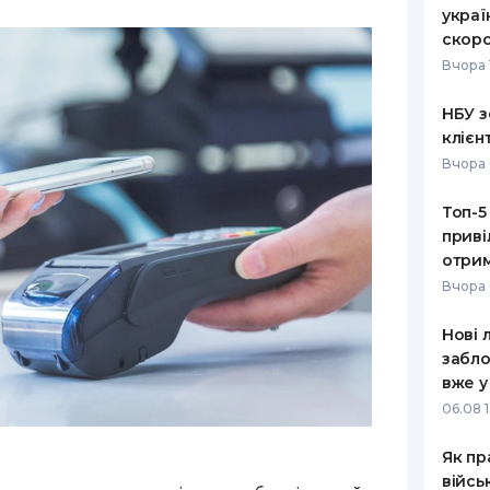
украї
скоро
Вчора 
НБУ з
клієн
Вчора 
Топ-5
приві
отрим
Вчора 
Нові 
забло
вже у
06.08 1
Як пр
війсь