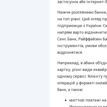
застосунок або інтернет-б
Нижче розглянемо банки,
на топ рівні. Цей огляд п
підприємцю з України. Се
напрям варто відзначити:
Сенс Банк, Райффайзен Ба
інструментів, умови обс
відрізнятися.
Наприклад, в àбанк об’єд
картку, різні види еквай
одному сервісі. Клієнту 
операцій у форматі онлайн
банк, а також:
миттєві платежі на
(безкоштовно) та ра