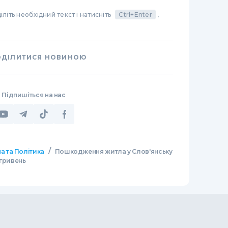
літь необхідний текст і натисніть
Ctrl+Enter
,
ОДІЛИТИСЯ НОВИНОЮ
Підпишіться на нас
/
а та Політика
Пошкодження житла у Слов'янську
 гривень