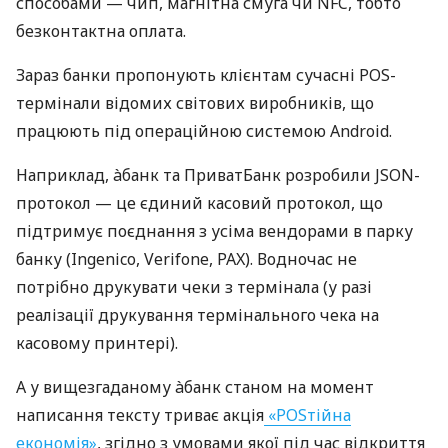
способами — чип, магнітна смуга чи NFC, тобто
безконтактна оплата.
Зараз банки пропонують клієнтам сучасні POS-
термінали відомих світових виробників, що
працюють під операційною системою Android.
Наприклад, àбанк та ПриватБанк розробили JSON-
протокол — це єдиний касовий протокол, що
підтримує поєднання з усіма вендорами в парку
банку (Ingenico, Verifone, PAX). Водночас не
потрібно друкувати чеки з термінала (у разі
реалізації друкування термінального чека на
касовому принтері).
А у вищезгаданому àбанк станом на момент
написання тексту триває акція
«POSтійна
економія»
, згідно з умовами якої під час відкриття