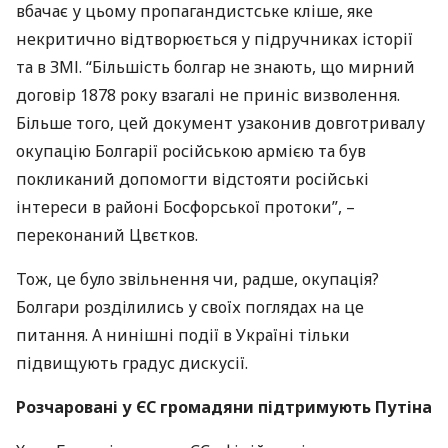
вбачає у цьому пропагандистське кліше, яке
некритично відтворюється у підручниках історії
та в
ЗМІ
. “Більшість болгар не знають, що мирний
договір 1878 року взагалі не приніс визволення.
Більше того, цей документ узаконив довготривалу
окупацію Болгарії російською армією та був
покликаний допомогти відстояти російські
інтереси в районі Босфорської протоки”, –
переконаний Цвєтков.
Тож, це було звільнення чи, радше, окупація?
Болгари розділились у своїх поглядах на це
питання. А нинішні події в Україні тільки
підвищують градус дискусії.
Розчаровані у ЄС громадяни підтримують Путіна