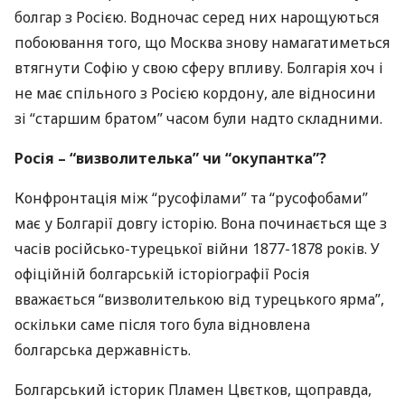
болгар з Росією. Водночас серед них нарощуються
побоювання того, що Москва знову намагатиметься
втягнути Софію у свою сферу впливу. Болгарія хоч і
не має спільного з Росією кордону, але відносини
зі “старшим братом” часом були надто складними.
Росія – “визволителька” чи “окупантка”?
Конфронтація між “русофілами” та “русофобами”
має у Болгарії довгу історію. Вона починається ще з
часів російсько-турецької війни 1877-1878 років. У
офіційній болгарській історіографії Росія
вважається “визволителькою від турецького ярма”,
оскільки саме після того була відновлена
болгарська державність.
Болгарський історик Пламен Цвєтков, щоправда,