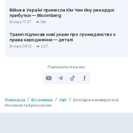
Війна в Україні принесла Кім Чен Ину рекордні
прибутки — Bloomberg
Вчора 17:27
166
Трамп підписав нові укази про громадянство з
права народження — деталі
Вчора 09:12
227
Підпишіться на нас
/
/
/
Finance.ua
Всі новини
Світ
Болгарія маневрує між
Москвою та Брюсселем