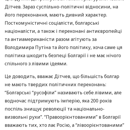
Дітчев. Зараз суспільно-політичні відносини, на
його переконання, мають дивний характер.
Посткомуністичні соціалісти, болгарські
націоналісти, а також і переконані антиєвропейці
та антиамериканісти разом агітують за
Володимира Путіна та його політику, хоча саме ця
політика шкодить безпеці Болгарії і не має нічого
спільного з лівими ідеями.
Це доводить, вважає Дітчев, що більшість болгар
не мають твердих політичних переконань:
“Болгарські “русофіли” називають себе лівими, але
водночас підтримують імперію, яка 200 років
поспіль знищує революції та національно-
визвольні рухи”. “Правоорієнтованими” в Болгарії
вважають тих, хто лає Росію, а “лівоорієнтованими”