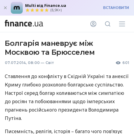
Multi від Finance.ua
ВСТАНОВИТИ
(8,9K+)
Болгарія маневрує між
Москвою та Брюсселем
07.07.2014, 08:00
—
Світ
601
Ставлення до конфлікту в Східній Україні та анексії
Криму глибоко розкололо болгарське суспільство.
Настрої серед болгар коливаються між симпатією
до росіян та побоюваннями щодо імперських
прагнень російського президента Володимира
Путіна.
Писемність, релігія, історія – багато чого пов’язує