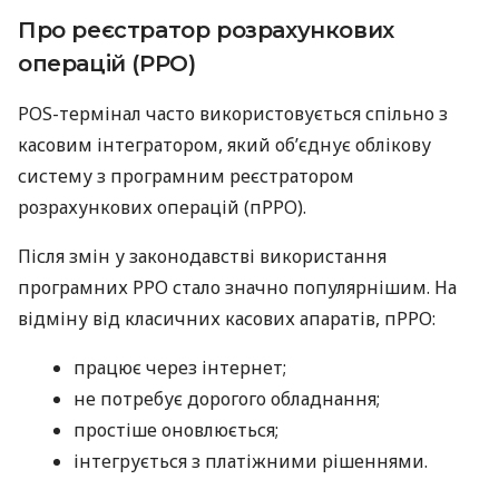
Про реєстратор розрахункових
операцій (РРО)
POS-термінал часто використовується спільно з
касовим інтегратором, який об’єднує облікову
систему з програмним реєстратором
розрахункових операцій (пРРО).
Після змін у законодавстві використання
програмних РРО стало значно популярнішим. На
відміну від класичних касових апаратів, пРРО:
працює через інтернет;
не потребує дорогого обладнання;
простіше оновлюється;
інтегрується з платіжними рішеннями.