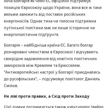
Хоча Болгарія як член ЄС офіційно підтримує
позицію Євросоюзу щодо України, вона все ж таки
вельми залежить від поставок російських
енергоносіїв. Однак тиха чи голосна підтримка
путінської політики має не лише історичне чи
енергополітичне підґрунтя.
Болгарія – найбідніша країна ЄС. Багато болгар
розчаровані членством в Євросоюзі і відчувають
своєрідне задоволення від новітніх політичних
заморозків між Кремлем та Брюсселем.
“Антиєвропейські настрої у Болгарії приєднались
до русофільских”, – підсумовує політолог Даніель
Смілов.
Не ліві проти правих, а Схід проти Заходу
Цієї думки дотримується також культуролог Івайло