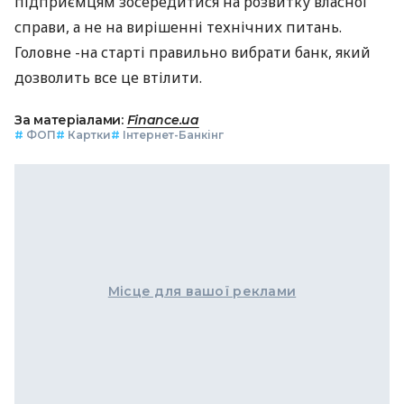
підприємцям зосередитися на розвитку власної
справи, а не на вирішенні технічних питань.
Головне -на старті правильно вибрати банк, який
дозволить все це втілити.
За матеріалами:
Finance.ua
#
ФОП
#
Картки
#
Інтернет-Банкінг
Місце для вашої реклами