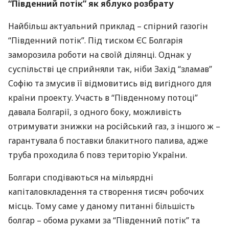
“Південний потік” як яблуко розбрату
Найбільш актуальний приклад – спірний газогін
“Південний потік”. Під тиском ЄС Болгарія
заморозила роботи на своїй ділянці. Однак у
суспільстві це сприйняли так, ніби Захід “зламав”
Софію та змусив її відмовитись від вигідного для
країни проекту. Участь в “Південному потоці”
давала Болгарії, з одного боку, можливість
отримувати знижки на російський газ, з іншого ж –
гарантувала б поставки блакитного палива, адже
труба проходила б повз територію України.
Болгари сподіваються на мільярдні
капіталовкладення та створення тисяч робочих
місць. Тому саме у даному питанні більшість
болгар – обома руками за “Південний потік” та