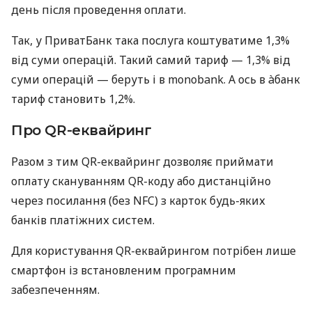
день після проведення оплати.
Так, у ПриватБанк така послуга коштуватиме 1,3%
від суми операцій. Такий самий тариф — 1,3% від
суми операцій — беруть і в monobank. А ось в àбанк
тариф становить 1,2%.
Про QR-еквайринг
Разом з тим QR-еквайринг дозволяє приймати
оплату скануванням QR-коду або дистанційно
через посилання (без NFC) з карток будь-яких
банків платіжних систем.
Для користування QR-еквайрингом потрібен лише
смартфон із встановленим програмним
забезпеченням.