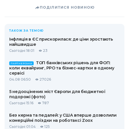
ПОДІЛИТИСЯ НОВИНОЮ
ТАКОЖ ЗА ТЕМОЮ
Інфляція в ЄС прискорилася: де ціни зростають
найшвидше
Сьогодні 18:01
23
ТОП банківських рішень для ФОП:
ПАРТНЕРСЬКА
коли еквайринг, РРО та бізнес-картки в одному
сервісі
04.08 06:50
27026
5 недооцінених міст Європи для бюджетної
подорожі (фото)
Сьогодні 15:16
787
Без керма та педалей: у США вперше дозволили
комерційні поїздки на роботаксі Zoox
Сьогодні 01:04
125