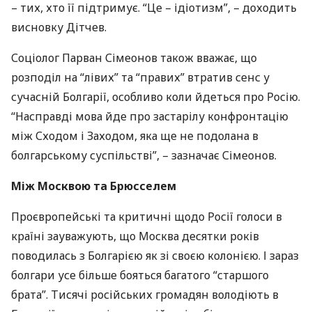
– тих, хто її підтримує. “Це – ідіотизм”, – доходить
висновку Дітчев.
Соціолог Парван Сімеонов також вважає, що
розподіл на “лівих” та “правих” втратив сенс у
сучасній Болгарії, особливо коли йдеться про Росію.
“Насправді мова йде про застарілу конфронтацію
між Сходом і Заходом, яка ще не подолана в
болгарському суспільстві”, – зазначає Сімеонов.
Між Москвою та Брюсселем
Проєвропейські та критичні щодо Росії голоси в
країні зауважують, що Москва десятки років
поводилась з Болгарією як зі своєю колонією. І зараз
болгари усе більше бояться багатого “старшого
брата”. Тисячі російських громадян володіють в