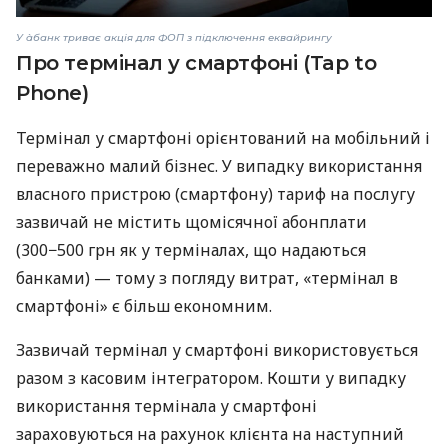
У àбанк триває акція для ФОП з підключення еквайрингу
Про термінал у смартфоні (Tap to
Phone)
Термінал у смартфоні орієнтований на мобільний і
переважно малий бізнес. У випадку використання
власного пристрою (смартфону) тариф на послугу
зазвичай не містить щомісячної абонплати
(300−500 грн як у терміналах, що надаються
банками) — тому з погляду витрат, «термінал в
смартфоні» є більш економним.
Зазвичай термінал у смартфоні використовується
разом з касовим інтегратором. Кошти у випадку
використання термінала у смартфоні
зараховуються на рахунок клієнта на наступний