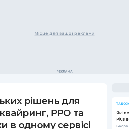
Місце для вашої реклами
ьких рішень для
ТАКОЖ
квайринг, РРО та
Які п
Plus 
ки в одному сервісі
Вчора 