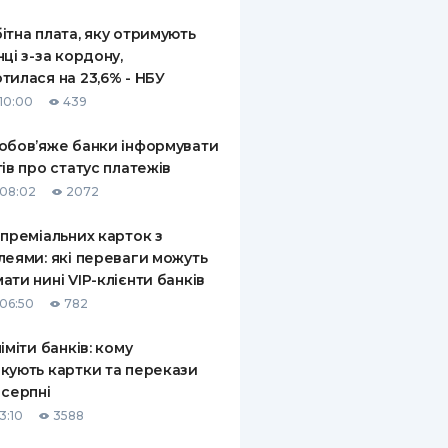
ітна плата, яку отримують
нці з-за кордону,
тилася на 23,6% - НБУ
10:00
439
обов’яже банки інформувати
тів про статус платежів
08:02
2072
 преміальних карток з
леями: які переваги можуть
ати нині VIP-клієнти банків
06:50
782
ліміти банків: кому
кують картки та перекази
 серпні
3:10
3588