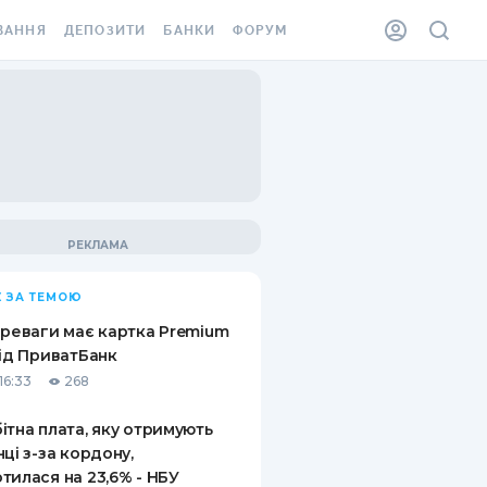
ВАННЯ
ДЕПОЗИТИ
БАНКИ
ФОРУМ
ІЛКА
ВСІ ДЕПОЗИТИ
ВСІ БАНКИ
АННЯ ЖИТЛА ВІД
ДЕПОЗИТИ В USD
ВІДГУКИ ПРО БАНКИ
 ШАХЕДІВ
ДЕПОЗИТИ В EUR
МІКРОФІНАНСОВІ
ХОВКА ЗА КОРДОН
ОРГАНІЗАЦІЇ
БОНУС ДО ДЕПОЗИТІВ
ВІДГУКИ ПРО МФО
УМОВИ АКЦІЇ
КАРТА
 ЗА ТЕМОЮ
ПИТАННЯ ТА ВІДПОВІДІ
ННА ВІНЬЄТКА
ереваги має картка Premium
ДЕПОЗИТНИЙ КАЛЬКУЛЯТОР
від ПриватБанк
 СПІВРОБІТНИКІВ
16:33
268
ПУТІВНИКИ ПО
SSISTANCE
ЗАОЩАДЖЕННЯМ
ітна плата, яку отримують
нці з-за кордону,
АННЯ ВІД
тилася на 23,6% - НБУ
Х ВИПАДКІВ