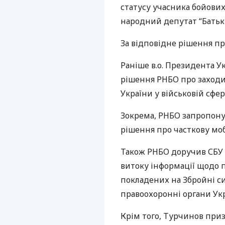
статусу учасника бойових
народний депутат “Бать
За відповідне рішення пр
Раніше в.о. Президента У
рішення
РНБО
про заходи
України у військовій сфері
Зокрема,
РНБО
запропону
рішення про часткову моб
Також
РНБО
доручив
СБУ
витоку інформації щодо п
покладених на Збройні си
правоохоронні органи Укр
Крім того, Турчинов при