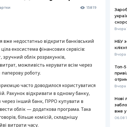
Картки
15819
Зароб
украї
скоро
Вчора 
я вже недостатньо відкрити банківський
НБУ з
клієн
 ціла екосистема фінансових сервісів:
Вчора 
 зручний облік розрахунків,
витрат, можливість керувати всім через
Топ-5
 паперову роботу.
приві
отрим
дприємцю часто доводилося користуватися
Вчора 
й. Рахунок відкривати в одному банку,
Нові 
 через інший банк, ПРРО купувати в
забло
вести облік — додаткова програма. Така
вже у
оворів, більше комісій, складнішу
06.08 1
йві витрати часу.