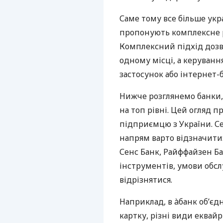
Саме тому все більше укр
пропонують комплексне р
Комплексний підхід дозв
одному місці, а керуван
застосунок або інтернет-б
Нижче розглянемо банки,
на топ рівні. Цей огляд п
підприємцю з України. Се
напрям варто відзначити:
Сенс Банк, Райффайзен Ба
інструментів, умови обс
відрізнятися.
Наприклад, в àбанк об’єд
картку, різні види еквай