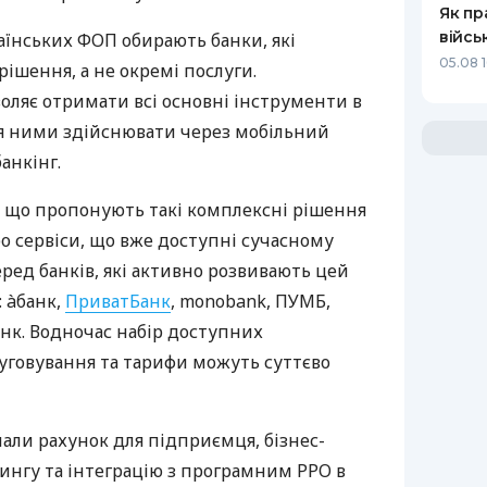
Як пр
війсь
аїнських ФОП обирають банки, які
05.08 1
ішення, а не окремі послуги.
оляє отримати всі основні інструменти в
ня ними здійснювати через мобільний
анкінг.
 що пропонують такі комплексні рішення
ро сервіси, що вже доступні сучасному
ред банків, які активно розвивають цей
 àбанк,
ПриватБанк
, monobank, ПУМБ,
нк. Водночас набір доступних
луговування та тарифи можуть суттєво
нали рахунок для підприємця, бізнес-
рингу та інтеграцію з програмним РРО в