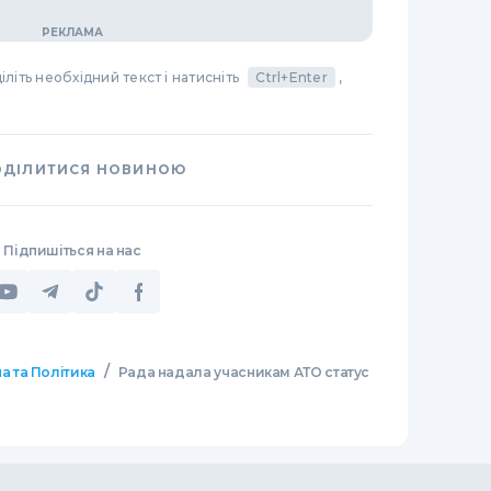
літь необхідний текст і натисніть
Ctrl+Enter
,
ОДІЛИТИСЯ НОВИНОЮ
Підпишіться на нас
/
а та Політика
Рада надала учасникам АТО статус