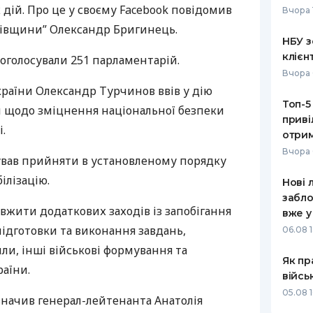
 дій. Про це у своєму Facebook повідомив
Вчора 
РЕЙТИНГ ДЕБЕТОВИХ
ПУТІВНИ
ківщини” Олександр Бригинець.
КАРТОК
СТРАХУ
НБУ з
клієн
оголосували 251 парламентарій.
ЩОМІСЯЧНИЙ ОГЛЯД
ВСІ СТРА
Вчора 
КЕШБЕКУ
країни Олександр Турчинов ввів у дію
СТРАХОВ
Топ-5
ПУТІВНИКИ ПО
 щодо зміцнення національної безпеки
приві
БАНКІВСЬКИХ КАРТКАХ
ВІДГУКИ
.
КОМПАНІ
отрим
Вчора 
вав прийняти в установленому порядку
ДОСТАВК
ілізацію.
Нові 
КОНТАКТ
забло
вжити додаткових заходів із запобігання
вже у
ідготовки та виконання завдань,
06.08 1
ли, інші військові формування та
Як пр
аїни.
війсь
05.08 1
значив генерал-лейтенанта Анатолія