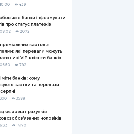
10:00
439
КИ ПО
ВАННЮ
обов’яже банки інформувати
тів про статус платежів
ХОВІ ПОЛІСИ
08:02
2072
І КОМПАНІЇ
 преміальних карток з
леями: які переваги можуть
 ПРО СТРАХОВІ
Ї
ати нині VIP-клієнти банків
06:50
782
А І ОПЛАТА
ліміти банків: кому
И
кують картки та перекази
 серпні
3:10
3588
ацює арешт рахунків
ковозобов’язаних чоловіків
6:33
14170