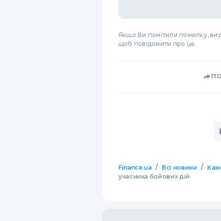
Якщо Ви помітили помилку, виді
щоб повідомити про це.
П
/
/
Finance.ua
Всі новини
Казн
учасника бойових дій