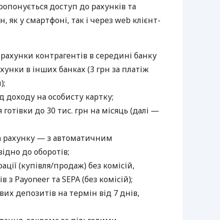
пропонується доступ до рахунків та
, як у смартфоні, так і через web клієнт-
 рахунки контрагентів в середині банку
хунки в інших банках (3 грн за платіж
);
 доходу на особисту картку;
готівки до 30 тис. грн на місяць (далі —
а рахунку — з автоматичним
ідно до оборотів;
ції (купівля/продаж) без комісій,
 з Payoneer та SEPA (без комісій);
их депозитів на термін від 7 днів,