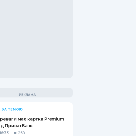
 ЗА ТЕМОЮ
ереваги має картка Premium
від ПриватБанк
16:33
268