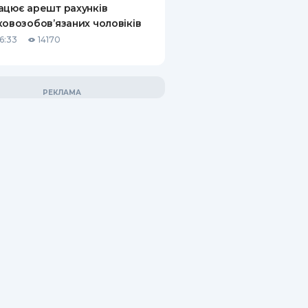
ацює арешт рахунків
ковозобов’язаних чоловіків
6:33
14170