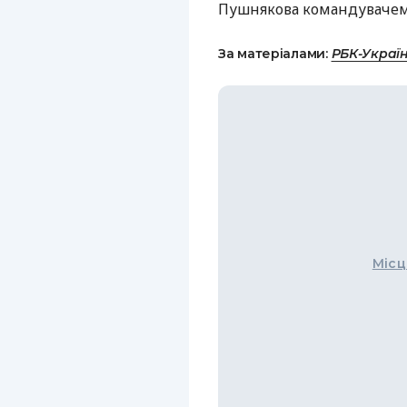
Пушнякова командувачем 
За матеріалами:
РБК-Украї
Місц