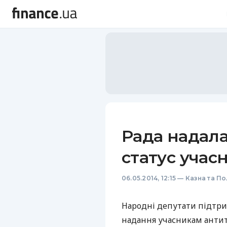
Рада надал
статус учас
06.05.2014, 12:15
—
Казна та По
Народні депутати підтри
надання учасникам антит