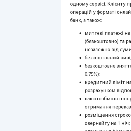
одному сервісі. Клієнту 
операцій у форматі онлайн
банк, а також:
миттєві платежі на
(безкоштовно) та ра
незалежно від суми
безкоштовний вивід
безкоштовне зняття 
0.75%);
кредитний ліміт н
розрахунком відпов
валютообмінні опера
отримання переказів
розміщення строков
овернайту на 1 ніч;