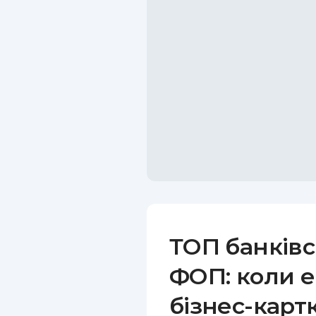
ТОП банківс
ФОП: коли е
бізнес-карт