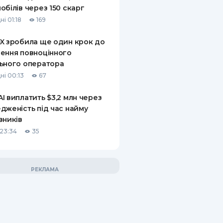
обілів через 150 скарг
і 01:18
169
X зробила ще один крок до
ення повноцінного
ьного оператора
ні 00:13
67
I виплатить $3,2 млн через
дженість під час найму
вників
23:34
35