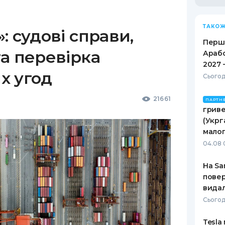
ТАКОЖ
: судові справи,
Перше
а перевірка
Арабс
2027 
х угод
Сьогод
21661
ПАРТН
гриве
(Укрг
малог
04.08 
На Sa
повер
видал
Сьогод
Tesla