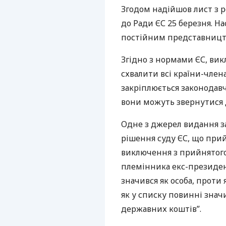
Згодом надійшов лист з
до Ради ЄС 25 березня. На
постійним представництв
Згідно з нормами ЄС, вик
схвалити всі країни-член
закріплюється законодавч
вони можуть звернутися д
Одне з джерел видання з
рішення суду ЄС, що прий
виключення з прийнятого
племінника екс-президент
значився як особа, проти 
як у списку повинні зна
державних коштів”.