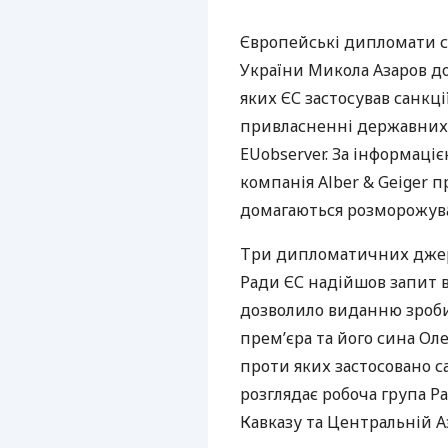
Європейські дипломати с
України Микола Азаров до
яких ЄС застосував санкц
привласненні державних 
EUobserver. За інформаці
компанія Alber & Geiger п
домагаються розморожува
Три дипломатичних джере
Ради ЄС надійшов запит ві
дозволило виданню зроби
прем’єра та його сина Оле
проти яких застосовано с
розглядає робоча група Р
Кавказу та Центральній Аз