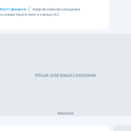
/
бисті фінанси
Азаров найняв німецьких
осовані проти нього санкції ЄС
Місце для вашої реклами