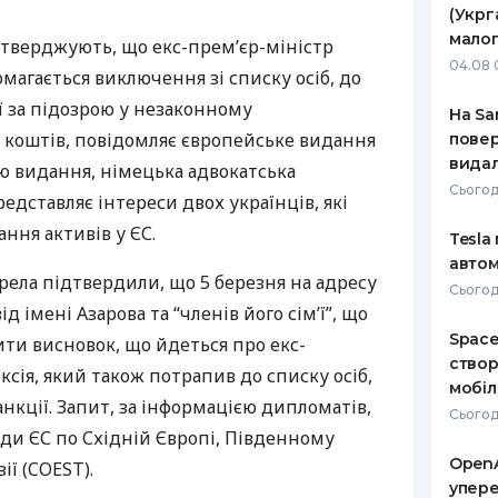
(Укрг
РЕЙТИНГ ДЕБЕТОВИХ
ПУТІВНИ
малог
тверджують, що екс-прем’єр-міністр
КАРТОК
СТРАХУ
04.08 
магається виключення зі списку осіб, до
ЩОМІСЯЧНИЙ ОГЛЯД
ВСІ СТРА
ії за підозрою у незаконному
На Sa
КЕШБЕКУ
коштів, повідомляє європейське видання
повер
СТРАХОВ
видал
єю видання, німецька адвокатська
ПУТІВНИКИ ПО
БАНКІВСЬКИХ КАРТКАХ
ВІДГУКИ
Сьогод
редставляє інтереси двох українців, які
КОМПАНІ
ння активів у ЄС.
Tesla
ДОСТАВК
автом
ла підтвердили, що 5 березня на адресу
Сьогодн
КОНТАКТ
д імені Азарова та “членів його сім’ї”, що
Space
ти висновок, що йдеться про екс-
створ
ксія, який також потрапив до списку осіб,
мобіл
анкції. Запит, за інформацією дипломатів,
Сьогод
ади ЄС по Східній Європі, Південному
OpenA
ії (
COEST
).
упере