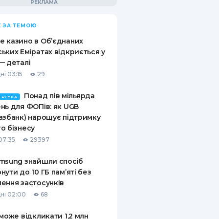
 ЗА ТЕМОЮ
 казино в Об’єднаних
ьких Еміратах відкриється у
— деталі
ні 03:15
29
Понад пів мільярда
ЕРСЬКА
нь для ФОПів: як UGB
азбанк) нарощує підтримку
о бізнесу
07:35
29397
msung знайшли спосіб
нути до 10 ГБ пам’яті без
ення застосунків
ні 02:00
68
 може відкликати 1,2 млн