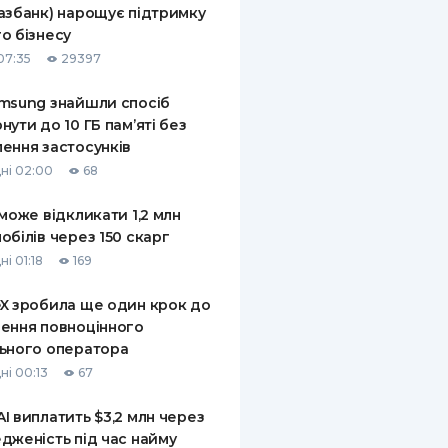
азбанк) нарощує підтримку
КИ ПО
о бізнесу
ВАННЮ
07:35
29397
ХОВІ ПОЛІСИ
msung знайшли спосіб
нути до 10 ГБ пам’яті без
І КОМПАНІЇ
ення застосунків
 ПРО СТРАХОВІ
ні 02:00
68
Ї
 може відкликати 1,2 млн
А І ОПЛАТА
обілів через 150 скарг
і 01:18
169
И
X зробила ще один крок до
ення повноцінного
ьного оператора
ні 00:13
67
I виплатить $3,2 млн через
дженість під час найму