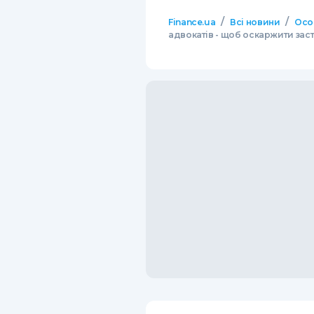
/
/
Finance.ua
Всі новини
Осо
адвокатів - щоб оскаржити заст