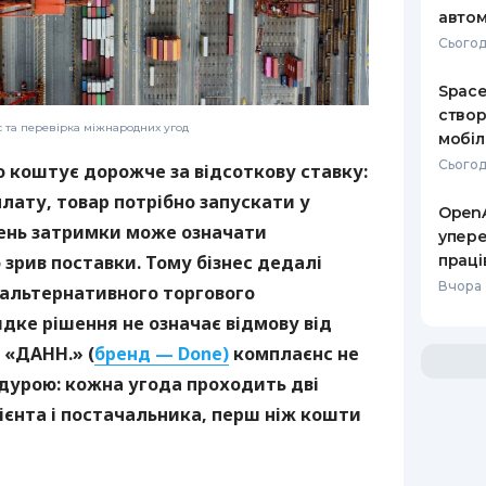
автом
Сьогодн
Space
створ
с та перевірка міжнародних угод
мобіл
Сьогод
о коштує дорожче за відсоткову ставку:
лату, товар потрібно запускати у
OpenA
день затримки може означати
упере
праці
зрив поставки. Тому бізнес дедалі
Вчора 
 альтернативного торгового
дке рішення не означає відмову від
 «ДАНН.» (
бренд — Done)
комплаєнс не
дурою: кожна угода проходить дві
ієнта і постачальника, перш ніж кошти