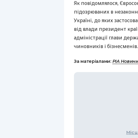
Як повідомлялося, Єврос
підозрюваних в незаконн
Україні, до яких застосов
від влади президент краї
адміністрації глави держ
чиновників і бізнесменів.
За матеріалами:
РІА Новин
Місц