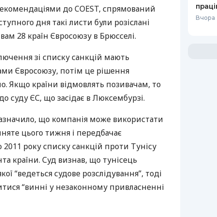
праці
 рекомендаціями до
COEST
, спрямований
Вчора 
ступного дня такі листи були розіслані
ам 28 країн Євросоюзу в Брюсселі.
лючення зі списку санкцій мають
ами Євросоюзу, потім це рішення
о. Якщо країни відмовлять позивачам, то
о суду ЄС, що засідає в Люксембурзі.
азначило, що компанія може використати
няте цього тижня і передбачає
 2011 року списку санкцій проти Тунісу
а країни. Суд визнав, що тунісець
якої “ведеться судове розслідування”, тоді
читися “винні у незаконному привласненні