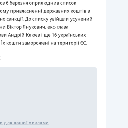
оюз 6 березня оприлюднив список
ому привласненні державних коштів в
ано санкції. До списку увійшли усунений
ни Віктор Янукович, екс-глава
ави Андрій Клюєв і ще 16 українських
 Їх кошти заморожені на території ЄС.
и
е для вашої реклами