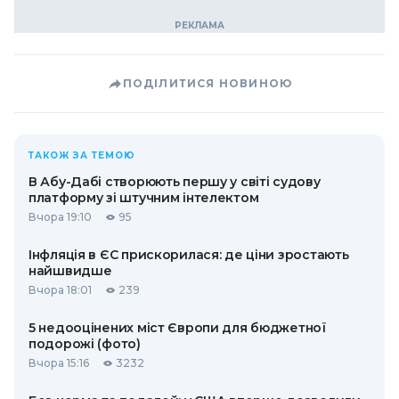
ПОДІЛИТИСЯ НОВИНОЮ
ТАКОЖ ЗА ТЕМОЮ
В Абу-Дабі створюють першу у світі судову
платформу зі штучним інтелектом
Вчора 19:10
95
Інфляція в ЄС прискорилася: де ціни зростають
найшвидше
Вчора 18:01
239
5 недооцінених міст Європи для бюджетної
подорожі (фото)
Вчора 15:16
3232