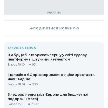
ПОДІЛИТИСЯ НОВИНОЮ
ТАКОЖ ЗА ТЕМОЮ
В Абу-Дабі створюють першу у світі судову
платформу зі штучним інтелектом
Вчора 19:10
95
Інфляція в ЄС прискорилася: де ціни зростають
найшвидше
Вчора 18:01
239
5 недооцінених міст Європи для бюджетної
подорожі (фото)
Вчора 15:16
3232