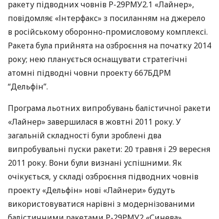
ракету підводних човнів Р-29РМУ2.1 «Лайнер»,
повідомляє «Інтерфакс» з посиланням на джерело
в російському оборонно-промисловому комплексі.
Ракета була прийнята на озброєння на початку 2014
року; нею планується оснащувати стратегічні
атомні підводні човни проекту 667БДРМ
“Дельфін”.
Програма льотних випробувань балістичної ракети
«Лайнер» завершилася в жовтні 2011 року. У
загальній складності були зроблені два
випробувальні пуски ракети: 20 травня і 29 вересня
2011 року. Вони були визнані успішними. Як
очікується, у складі озброєння підводних човнів
проекту «Дельфін» нові «Лайнери» будуть
використовуватися нарівні з модернізованими
балістичними ракетами Р-29РМУ2 «Синева».