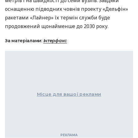
метрів і на швидкості до семи вузлів. Завдяки
оснащенню підводних човнів проекту «Дельфін»
ракетами «Лайнер» їх термін служби буде
продовжений щонайменше до 2030 року.
За матеріалами:
Інтерфакс
Місце для вашої реклами