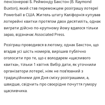
пенсіонерові Б. Реймонду Бакстон (B. Raymond
Buxton), який став переможцем розіграшу лотереї
Powerball в
США
. Житель штату Каліфорнія купував
лотерейні квитки протягом двох десятиліть, однак
виграти дійсно по-крупному йому вдалося тільки
зараз, відзначає Associated Press.
Розіграш проводився в лютому, однак Бакстон, що
вгадав усі шість номерів, вирішив публічно
оголосити про те, що є володарем «щасливого
квитка», тільки 1 квітня. Вибір дати, як уточнили
організатори лотереї, ніяк не пов’язаний з
традиційними для Дня сміху розіграшами, а,
швидше, свідчить про своєрідне почуття гумору
щасливчика.
Бакстон віддав перевагу отримати приз одразу, а