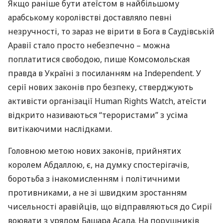
Якщо раніше бути атеїстом в найбільшому
арабському королівстві доставляло певні
незручності, то зараз не вірити в Бога в Саудівській
Аравії стало просто небезпечно – можна
поплатитися свободою, пише Комсомольская
правда в Україні з посиланням на Independent. У
серії нових законів про безпеку, стверджують
активісти організації Human Rights Watch, атеїсти
відкрито називаються “терористами” з усіма
витікаючими наслідками.
Головною метою нових законів, прийнятих
королем Абдаллою, є, на думку спостерігачів,
боротьба з інакомисленням і політичними
противниками, а не зі швидким зростанням
чисельності аравійців, що відправляються до Сирії
воювати з урядом Башара Асада. На порушників