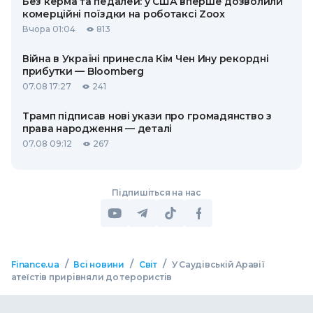
Без керма та педалей: у США вперше дозволили
комерційні поїздки на роботаксі Zoox
Вчора 01:04
813
Війна в Україні принесла Кім Чен Ину рекордні
прибутки — Bloomberg
07.08 17:27
241
Трамп підписав нові укази про громадянство з
права народження — деталі
07.08 09:12
267
Підпишіться на нас
/
/
/
Finance.ua
Всі новини
Світ
У Саудівській Аравії
атеїстів прирівняли до терористів