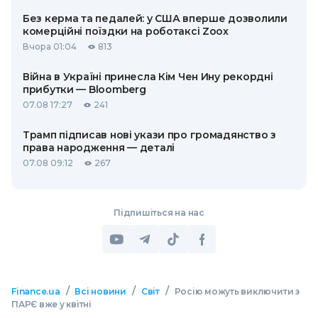
Без керма та педалей: у США вперше дозволили
комерційні поїздки на роботаксі Zoox
Вчора 01:04
813
Війна в Україні принесла Кім Чен Ину рекордні
прибутки — Bloomberg
07.08 17:27
241
Трамп підписав нові укази про громадянство з
права народження — деталі
07.08 09:12
267
Підпишіться на нас
/
/
/
Finance.ua
Всі новини
Світ
Росію можуть виключити з
ПАРЄ вже у квітні