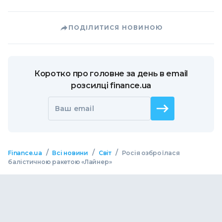
ПОДІЛИТИСЯ НОВИНОЮ
Коротко про головне за день в email
розсилці finance.ua
Ваш email
/
/
/
Finance.ua
Всі новини
Світ
Росія озброїлася
балістичною ракетою «Лайнер»