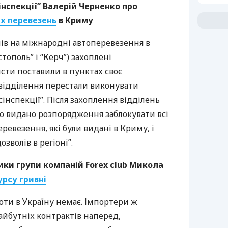
нспекції” Валерій Черненко про
х перевезень
в Криму
лів на міжнародні автоперевезення в
стополь” і “Керч”) захоплені
сти поставили в пунктах своє
 відділення перестали виконувати
нспекції”. Після захоплення відділень
ло видано розпорядження заблокувати всі
ревезення, які були видані в Криму, і
зволів в регіоні”.
ики групи компаній Forex club Микола
урсу гривні
юти в Україну немає. Імпортери ж
айбутніх контрактів наперед,