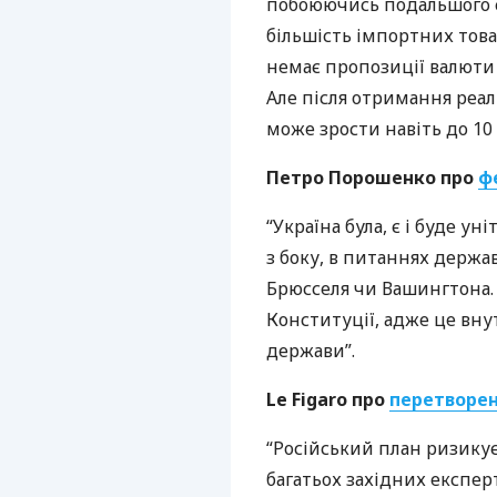
побоюючись подальшого с
більшість імпортних това
немає пропозиції валюти 
Але після отримання реа
може зрости навіть до 10 
Петро Порошенко про
ф
“Україна була, є і буде у
з боку, в питаннях держа
Брюсселя чи Вашингтона. 
Конституції, адже це вн
держави”.
Le Figaro про
перетворен
“Російський план ризикує
багатьох західних експер