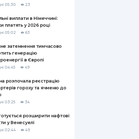
ні 05:30
23
КИ ПО
ВАННЮ
льні виплати в Німеччині:
ки платять у 2026 році
ХОВІ ПОЛІСИ
ні 05:02
63
І КОМПАНІЇ
не затемнення тимчасово
тить генерацію
 ПРО СТРАХОВІ
Ї
роенергії в Європі
ні 04:45
49
А І ОПЛАТА
на розпочала реєстрацію
И
ртерів гороху та ячменю до
ю
ні 03:25
34
 готується розширити нафтові
ти у Венесуелі
ні 02:44
49