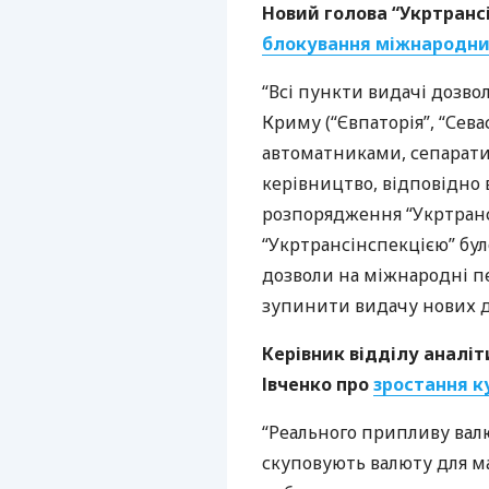
Новий голова “Укртрансі
блокування міжнародни
“Всі пункти видачі дозво
Криму (“Євпаторія”, “Сева
автоматниками, сепарати
керівництво, відповідно
розпорядження “Укртрансі
“Укртрансінспекцією” бу
дозволи на міжнародні пе
зупинити видачу нових до
Керівник відділу аналіт
Івченко про
зростання к
“Реального припливу вал
скуповують валюту для м