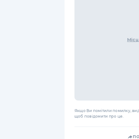
Місц
Якщо Ви помітили помилку, виді
щоб повідомити про це.
П