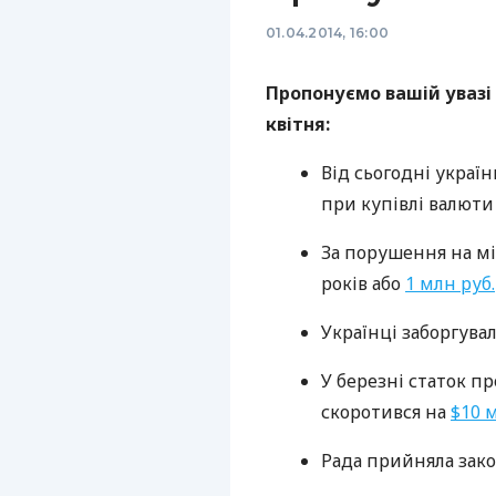
01.04.2014, 16:00
Пропонуємо вашій увазі 
квітня:
Від сьогодні украї
при купівлі валюти
За порушення на мі
років або
1 млн руб.
Українці заборгува
У березні статок п
скоротився на
$10 
Рада прийняла зако