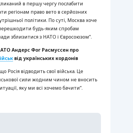
окликаний в першу чергу послабити
ати регіонам право вето в серйозних
утрішньої політики. По суті, Москва хоче
і перешкодити будь-яким спробам
лади зблизитися з
НАТО
і Євросоюзом”.
НАТО
Андерс Фог Расмуссен про
ійськ
від українських кордонів
о Росія відводить свої війська. Це
йськової сили жодним чином не вносить
туації, яку ми всі хочемо бачити”.