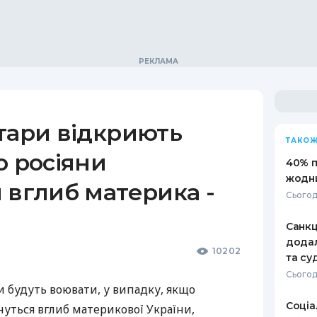
тари відкриють
ТАКОЖ
о росіяни
40% п
жодни
 вглиб материка -
Сьогод
Санкц
додал
10202
та су
Сьогод
ри будуть воювати, у випадку, якщо
Соціа
унуться вглиб материкової України,