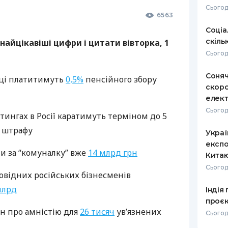
Сьогод
6563
РЕЙТИНГ ДЕБЕТОВИХ
ПУТІВНИ
КАРТОК
СТРАХУ
Соціа
скіль
найцікавіші цифри і цитати вівторка, 1
ЩОМІСЯЧНИЙ ОГЛЯД
ВСІ СТРА
Сьогод
КЕШБЕКУ
СТРАХОВ
Соняч
ПУТІВНИКИ ПО
нці платитимуть
0,5%
пенсійного збору
скоро
БАНКІВСЬКИХ КАРТКАХ
ВІДГУКИ
КОМПАНІ
елект
Сьогод
тингах в Росії каратимуть терміном до 5
ДОСТАВК
штрафу
Украї
КОНТАКТ
експо
ли за “комуналку” вже
14 млрд грн
Кита
Сьогод
ровідних російських бізнесменів
млрд
Індія
проєк
н про амністію для
26 тисяч
ув’язнених
Сьогод