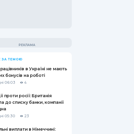
 ЗА ТЕМОЮ
рацівників в Україні не мають
х бонусів на роботі
ні 06:03
4
ії проти росії: Британія
а до списку банки, компанії
дна
ні 05:30
23
льні виплати в Німеччині: