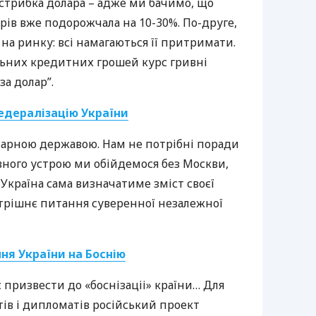
трибка долара – адже ми бачимо, що
рів вже подорожчала на 10-30%. По-друге,
на ринку: всі намагаються її притримати.
льних кредитних грошей курс гривні
за долар”.
едералізацію України
нітарною державою. Нам не потрібні поради
вного устрою ми обійдемося без Москви,
Україна сама визначатиме зміст своєї
утрішнє питання суверенної незалежної
ня України на Боснію
 призвести до «боснізаціі» країни… Для
тів і дипломатів російський проект