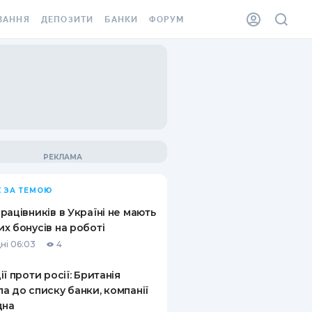
ВАННЯ
ДЕПОЗИТИ
БАНКИ
ФОРУМ
ІЛКА
ВСІ ДЕПОЗИТИ
ВСІ БАНКИ
АННЯ ЖИТЛА ВІД
ДЕПОЗИТИ В USD
ВІДГУКИ ПРО БАНКИ
 ШАХЕДІВ
ДЕПОЗИТИ В EUR
МІКРОФІНАНСОВІ
ХОВКА ЗА КОРДОН
ОРГАНІЗАЦІЇ
БОНУС ДО ДЕПОЗИТІВ
ВІДГУКИ ПРО МФО
УМОВИ АКЦІЇ
КАРТА
 ЗА ТЕМОЮ
ПИТАННЯ ТА ВІДПОВІДІ
ННА ВІНЬЄТКА
рацівників в Україні не мають
ДЕПОЗИТНИЙ КАЛЬКУЛЯТОР
х бонусів на роботі
 СПІВРОБІТНИКІВ
ні 06:03
4
ПУТІВНИКИ ПО
SSISTANCE
ЗАОЩАДЖЕННЯМ
ії проти росії: Британія
а до списку банки, компанії
АННЯ ВІД
дна
Х ВИПАДКІВ