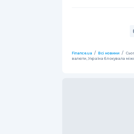
/
/
Finance.ua
Всі новини
Сьог
валюти, Україна блокувала між