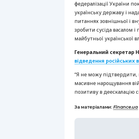
федералізації України п
українську державу і над
питаннях зовнішньої і вн
зробити сусіда васалом 
майбутньої української в
Генеральний секретар
відведення російських в
“Я не можу підтвердити, щ
масивне нарощування ві
позитиву в деескалацію си
За матеріалами:
Finance.ua