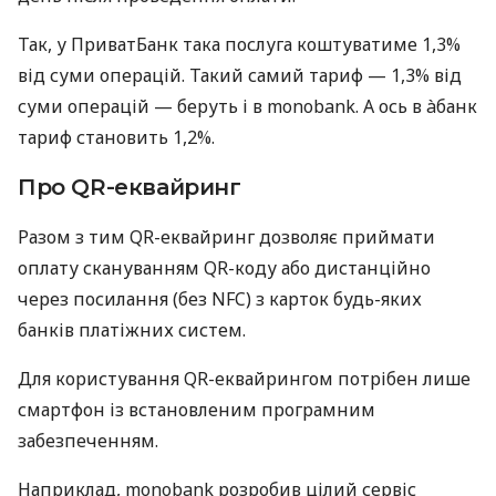
Так, у ПриватБанк така послуга коштуватиме 1,3%
від суми операцій. Такий самий тариф — 1,3% від
суми операцій — беруть і в monobank. А ось в àбанк
тариф становить 1,2%.
Про QR-еквайринг
Разом з тим QR-еквайринг дозволяє приймати
оплату скануванням QR-коду або дистанційно
через посилання (без NFC) з карток будь-яких
банків платіжних систем.
Для користування QR-еквайрингом потрібен лише
смартфон із встановленим програмним
забезпеченням.
Наприклад, monobank розробив цілий сервіс