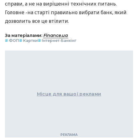
справи, а не на вирішенні технічних питань.
Головне -на старті правильно вибрати банк, який
дозволить все це втілити.
За матеріалами:
Finance.ua
#
ФОП
#
Картки
#
Інтернет-Банкінг
Місце для вашої реклами