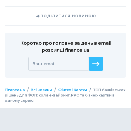
ПОДІЛИТИСЯ НОВИНОЮ
Коротко про головне за день в email
розсилці finance.ua
Ваш email
/
/
/
Finance.ua
Всі новини
Фінтех і Картки
ТОП банківських
рішень для ФОП: коли еквайринг, РРО та бізнес-картки в
одному сервісі