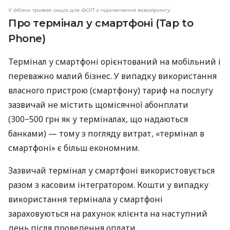
У àбанк триває акція для ФОП з підключення еквайрингу
Про термінал у смартфоні (Tap to
Phone)
Термінал у смартфоні орієнтований на мобільний і
переважно малий бізнес. У випадку використання
власного пристрою (смартфону) тариф на послугу
зазвичай не містить щомісячної абонплати
(300−500 грн як у терміналах, що надаються
банками) — тому з погляду витрат, «термінал в
смартфоні» є більш економним.
Зазвичай термінал у смартфоні використовується
разом з касовим інтегратором. Кошти у випадку
використання термінала у смартфоні
зараховуються на рахунок клієнта на наступний
день після проведення оплати.