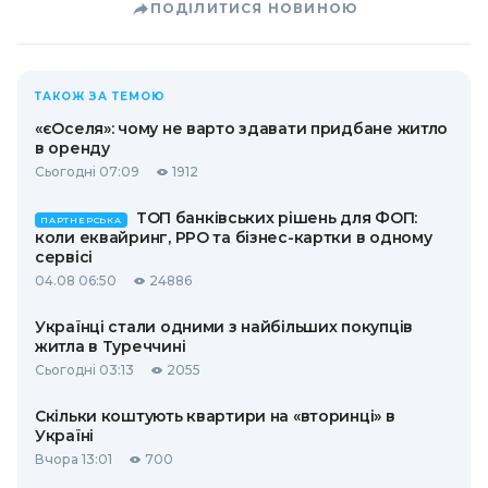
ПОДІЛИТИСЯ НОВИНОЮ
ТАКОЖ ЗА ТЕМОЮ
«єОселя»: чому не варто здавати придбане житло
в оренду
Сьогодні 07:09
1912
ТОП банківських рішень для ФОП:
ПАРТНЕРСЬКА
коли еквайринг, РРО та бізнес-картки в одному
сервісі
04.08 06:50
24886
Українці стали одними з найбільших покупців
житла в Туреччині
Сьогодні 03:13
2055
Скільки коштують квартири на «вторинці» в
Україні
Вчора 13:01
700