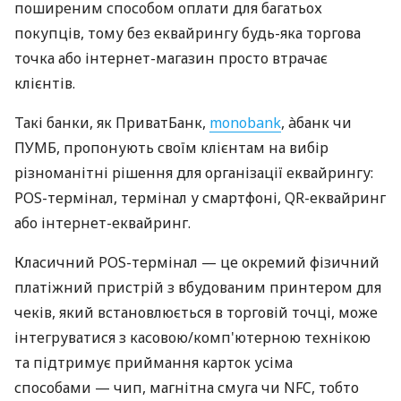
поширеним способом оплати для багатьох
покупців, тому без еквайрингу будь-яка торгова
точка або інтернет-магазин просто втрачає
клієнтів.
Такі банки, як ПриватБанк,
monobank
, àбанк чи
ПУМБ, пропонують своїм клієнтам на вибір
різноманітні рішення для організації еквайрингу:
POS-термінал, термінал у смартфоні, QR-еквайринг
або інтернет-еквайринг.
Класичний POS-термінал — це окремий фізичний
платіжний пристрій з вбудованим принтером для
чеків, який встановлюється в торговій точці, може
інтегруватися з касовою/комп'ютерною технікою
та підтримує приймання карток усіма
способами — чип, магнітна смуга чи NFC, тобто