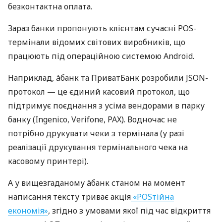
безконтактна оплата.
Зараз банки пропонують клієнтам сучасні POS-
термінали відомих світових виробників, що
працюють під операційною системою Android.
Наприклад, àбанк та ПриватБанк розробили JSON-
протокол — це єдиний касовий протокол, що
підтримує поєднання з усіма вендорами в парку
банку (Ingenico, Verifone, PAX). Водночас не
потрібно друкувати чеки з термінала (у разі
реалізації друкування термінального чека на
касовому принтері).
А у вищезгаданому àбанк станом на момент
написання тексту триває акція
«POSтійна
економія»
, згідно з умовами якої під час відкриття