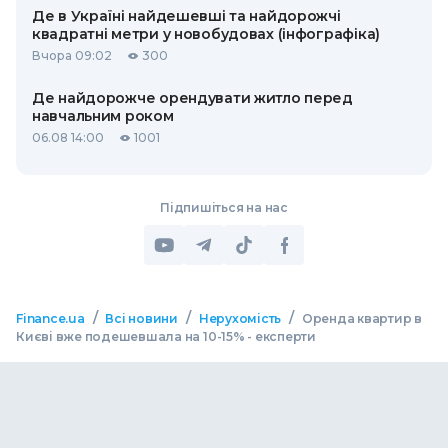
Де в Україні найдешевші та найдорожчі
квадратні метри у новобудовах (інфографіка)
Вчора 09:02
300
Де найдорожче орендувати житло перед
навчальним роком
06.08 14:00
1001
Підпишіться на нас
/
/
/
Finance.ua
Всі новини
Нерухомість
Оренда квартир в
Києві вже подешевшала на 10-15% - експерти