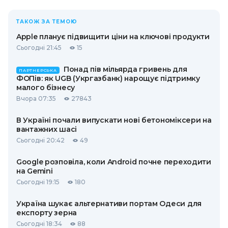
ТАКОЖ ЗА ТЕМОЮ
Apple планує підвищити ціни на ключові продукти
Сьогодні 21:45
15
Понад пів мільярда гривень для
ПАРТНЕРСЬКА
ФОПів: як UGB (Укргазбанк) нарощує підтримку
малого бізнесу
Вчора 07:35
27843
В Україні почали випускати нові бетономіксери на
вантажних шасі
Сьогодні 20:42
49
Google розповіла, коли Android почне переходити
на Gemini
Сьогодні 19:15
180
Україна шукає альтернативи портам Одеси для
експорту зерна
Сьогодні 18:34
88