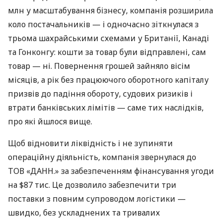
млн у масштабування бізнесу, компанія розширила
коло постачальників — і одночасно зіткнулася з
трьома шахрайськими схемами у Британії, Канаді
та Гонконгу: кошти за товар були відправлені, сам
товар — ні. Повернення грошей зайняло вісім
місяців, а рік без працюючого оборотного капіталу
призвів до падіння обороту, судових ризиків і
втрати банківських лімітів — саме тих наслідків,
про які йшлося вище.
Щоб відновити ліквідність і не зупиняти
операційну діяльність, компанія звернулася до
ТОВ «ДАНН.» за забезпеченням фінансування угоди
на $87 тис. Це дозволило забезпечити три
поставки з повним супроводом логістики —
швидко, без ускладнених та тривалих