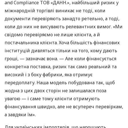
and Compliance ТОВ «ДАНН.», найбільший ризик у
міжнародній торгівлі виникає не тоді, коли
документи перевіряють занадто ретельно, а тоді,
коли до них не висувають релевантних вимог. «Ми
свідомо перевіряємо не лише клієнта, а й
постачальника клієнта. Хоча більшість фінансових
інституцій дивляться тільки на того, кому дають
гроші, — зазначає вона. — Але коли фінансується
конкретна поставка, ризик так само реальний та
високий і з боку фабрики, яка отримує
передоплату. Наша модель побудована так, щоб
жодна з цих двох сторін не залишалася поза
увагою — і саме тому клієнти отримують
фінансування швидко, але не всупереч перевіркам,
а завдяки їм».
Для українських імпортерів, що нарощують