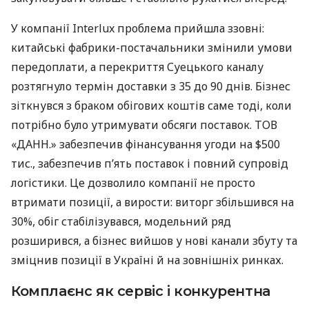
У компанії Interlux проблема прийшла ззовні:
китайські фабрики-постачальники змінили умови
передоплати, а перекриття Суецького каналу
розтягнуло термін доставки з 35 до 90 днів. Бізнес
зіткнувся з браком обігових коштів саме тоді, коли
потрібно було утримувати обсяги поставок. ТОВ
«ДАНН.» забезпечив фінансування угоди на $500
тис., забезпечив п’ять поставок і повний супровід
логістики. Це дозволило компанії не просто
втримати позиції, а вирости: виторг збільшився на
30%, обіг стабілізувався, модельний ряд
розширився, а бізнес вийшов у нові канали збуту та
зміцнив позиції в Україні й на зовнішніх ринках.
Комплаєнс як сервіс і конкурентна