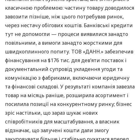
класичною проблемою: частину товару доводилося
завозити пізніше, ніж цього потребував ринок,
через нестачу обігових коштів. Банківські кредити
тут не допомогли — процеси виявилися занадто
повільними, а вимоги занадто жорсткими для
швидкоплинного попиту. ТОВ «ДАНН.» забезпечив
фінансування на $176 тис. для дев’яти поставок і
документальний супровід укладення угоди та
комунікацію з фабриками, включаючи юридичну
та фінансові складові. У результаті компанія завезла
товар на місяць раніше, розширила асортимент і
посилила позиції на конкурентному ринку; бізнес
зріс настільки, що зараз шукає нових
співробітників для масштабування, а власник
відзначає, що залучені кошти дали змогу
закуповувати більше і стабільно рухатися вперед.