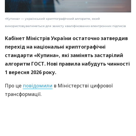
«Купина» — український криптографічний алгоритм, який
використовуватиметься для захисту кваліфікованих електронних підписів
Кабінет Міністрів України остаточно затвердив
перехід на національні криптографічні
стандарти «Купина», які замінять застарілий
алгоритм ГОСТ. Нові правила набудуть чинності
1 вересня 2026 року.
Про це
повідомили
в Міністерстві цифрової
трансформації.
«Купина» — український криптографічний
алгоритм, який використовуватиметься для
захисту кваліфікованих електронних підписів
(КЕП).