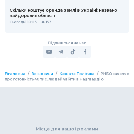
Скільки коштує оренда землі в Україні: названо
найдорожчі області
Сьогодні 18:03
153
Підпишіться на нас
/
/
/
Finance.ua
Всі новини
Казна та Політика
РНБО заявляє
про готовність 40 тис. людей увійти в Нацгвардію
Місце для вашої реклами