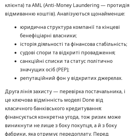
клієнта) та AML (Anti-Money Laundering — протидія
відмиванню коштів). Аналізуються щонайменше:
юридична структура компанії та кінцеві
бенефіціарні власники;
історія діяльності та фінансова стабільність;
судові спори та відкриті провадження;
санкційні списки та статус політично
значущих осіб (PEP);
репутаційний фон у відкритих джерелах.
Друга лінія захисту — перевірка постачальника, і
це ключова відмінність моделі Done від
класичного банківського кредитування:
фінансується конкретна угода, тож ризик може
виникнути не лише з боку покупця, а й з боку
фабрики, яка отримує передоплату. Перед