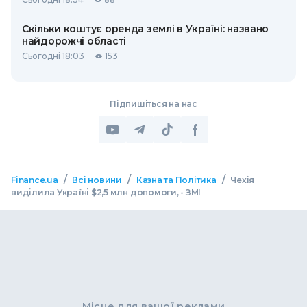
Скільки коштує оренда землі в Україні: названо
найдорожчі області
Сьогодні 18:03
153
Підпишіться на нас
/
/
/
Finance.ua
Всі новини
Казна та Політика
Чехія
виділила Україні $2,5 млн допомоги, - ЗМІ
Місце для вашої реклами