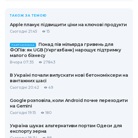
ТАКОЖ ЗА ТЕМОЮ
Apple планує підвищити ціни на ключові продукти
Сьогодні 21:45
15
Понад пів мільярда гривень для
ПАРТНЕРСЬКА
ФОПів: як UGB (Укргазбанк) нарощує підтримку
малого бізнесу
Вчора 07:35
27843
В Україні почали випускати нові бетономіксери на
вантажних шасі
Сьогодні 20:42
49
Google розповіла, коли Android почне переходити
на Gemini
Сьогодні 19:15
180
Україна шукає альтернативи портам Одеси для
експорту зерна
Сьогодні 18:34
88