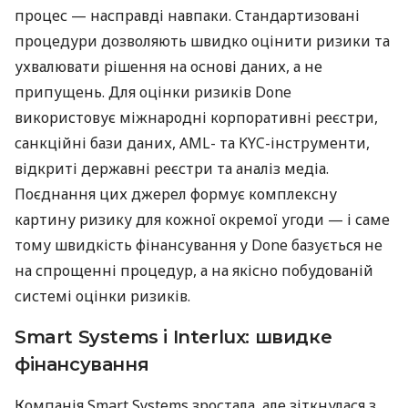
процес — насправді навпаки. Стандартизовані
процедури дозволяють швидко оцінити ризики та
ухвалювати рішення на основі даних, а не
припущень. Для оцінки ризиків Done
використовує міжнародні корпоративні реєстри,
санкційні бази даних, AML- та KYC-інструменти,
відкриті державні реєстри та аналіз медіа.
Поєднання цих джерел формує комплексну
картину ризику для кожної окремої угоди — і саме
тому швидкість фінансування у Done базується не
на спрощенні процедур, а на якісно побудованій
системі оцінки ризиків.
Smart Systems і Interlux: швидке
фінансування
Компанія Smart Systems зростала, але зіткнулася з