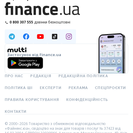
0 800 307 555
дзвінки безкоштовні
Застосунок від Finance.ua
ПРО НАС
РЕДАКЦІЯ
РЕДАКЦІЙНА ПОЛІТИКА
ПОЛІТИКА ШІ
ЕКСПЕРТИ
РЕКЛАМА
СПЕЦПРОЄКТИ
ПРАВИЛА КОРИСТУВАННЯ
КОНФІДЕНЦІЙНІСТЬ
КОНТАКТИ
© 2000–2026 Товариство з обмеженою відповідальністю
«Файненс.юа», свідоцтво на знак для товарів і послуг № 37423 від