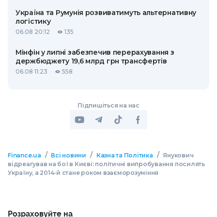
Україна та Румунія розвиватимуть альтернативну
логістику
06.08 20:12
135
Мінфін у липні забезпечив перерахування з
держбюджету 19,6 млрд грн трансфертів
06.08 11:23
558
Підпишіться на нас
/
/
/
Finance.ua
Всі новини
Казна та Політика
Янукович
відреагував на бої в Києві: політичні випробування посилять
Україну, а 2014-й стане роком взаєморозуміння
Розраховуйте на