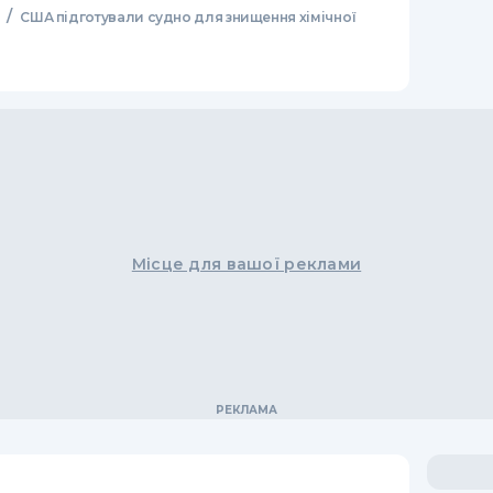
/
США підготували судно для знищення хімічної
Місце для вашої реклами