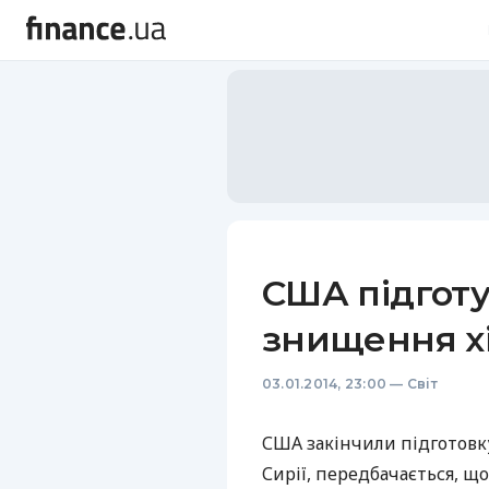
США підготу
знищення хім
03.01.2014, 23:00
—
Світ
США
закінчили підготовку
Сирії, передбачається, щ