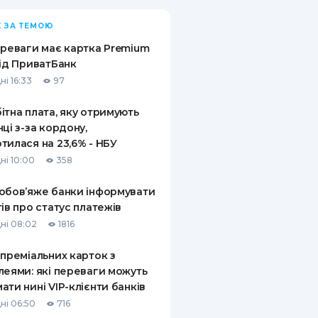
 ЗА ТЕМОЮ
ереваги має картка Premium
від ПриватБанк
ні 16:33
97
ітна плата, яку отримують
нці з-за кордону,
тилася на 23,6% - НБУ
ні 10:00
358
обов’яже банки інформувати
тів про статус платежів
ні 08:02
1816
 преміальних карток з
леями: які переваги можуть
ати нині VIP-клієнти банків
ні 06:50
716