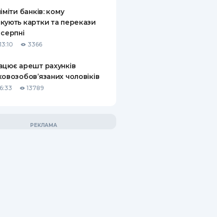
ліміти банків: кому
кують картки та перекази
 серпні
13:10
3366
ацює арешт рахунків
ковозобов’язаних чоловіків
6:33
13789