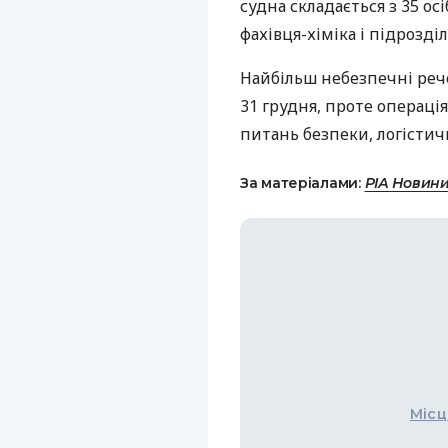
судна складається з 35 ос
фахівця-хіміка і підрозді
Найбільш небезпечні реч
31 грудня, проте операці
питань безпеки, логістич
За матеріалами:
РІА Новин
Місц