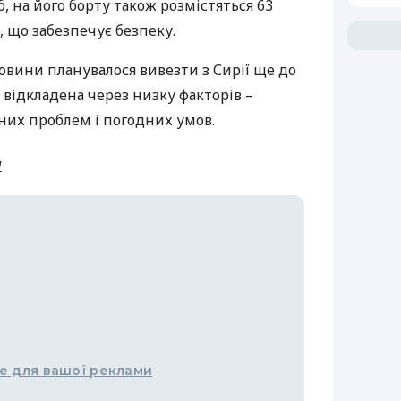
іб, на його борту також розмістяться 63
л, що забезпечує безпеку.
овини планувалося вивезти з Сирії ще до
я відкладена через низку факторів –
них проблем і погодних умов.
и
е для вашої реклами