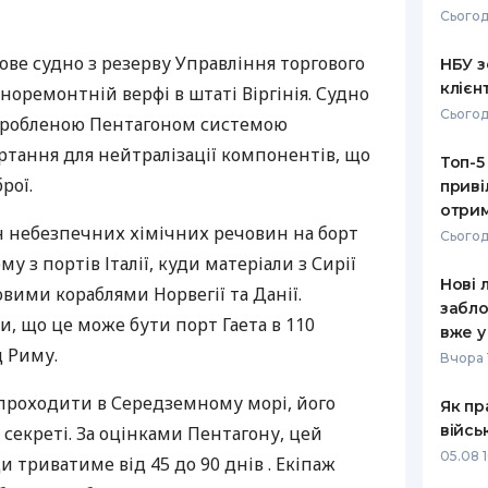
Сьогод
РЕЙТИНГ ДЕБЕТОВИХ
ПУТІВНИ
КАРТОК
СТРАХУ
рове судно з резерву Управління торгового
НБУ з
клієн
дноремонтній верфі в штаті Віргінія. Судно
ЩОМІСЯЧНИЙ ОГЛЯД
ВСІ СТРА
Сьогод
робленою Пентагоном системою
КЕШБЕКУ
СТРАХОВ
ортання для нейтралізації компонентів, що
Топ-5
ПУТІВНИКИ ПО
рої.
приві
БАНКІВСЬКИХ КАРТКАХ
ВІДГУКИ
КОМПАНІ
отрим
 небезпечних хімічних речовин на борт
Сьогод
ДОСТАВК
у з портів Італії, куди матеріали з Сирії
Нові 
овими кораблями Норвегії та Данії.
КОНТАКТ
забло
, що це може бути порт Гаета в 110
вже у
д Риму.
Вчора 
проходити в Середземному морі, його
Як пр
війсь
 секреті. За оцінками Пентагону, цей
05.08 1
и триватиме від 45 до 90 днів . Екіпаж