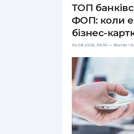
ТОП банківс
ФОП: коли е
бізнес-карт
04.08.2026, 06:50
—
Фінтех і 