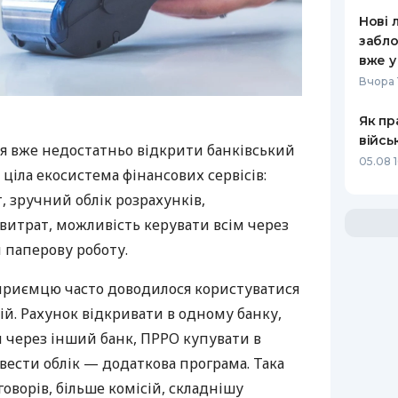
Нові 
забло
вже у
Вчора 
Як пр
війсь
я вже недостатньо відкрити банківський
05.08 1
 ціла екосистема фінансових сервісів:
 зручний облік розрахунків,
витрат, можливість керувати всім через
 паперову роботу.
дприємцю часто доводилося користуватися
й. Рахунок відкривати в одному банку,
 через інший банк, ПРРО купувати в
вести облік — додаткова програма. Така
оворів, більше комісій, складнішу