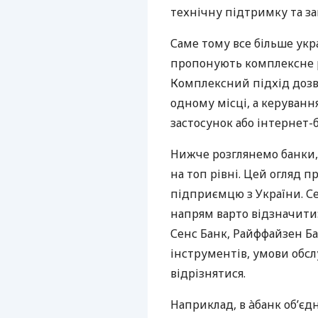
технічну підтримку та за
Саме тому все більше укр
пропонують комплексне р
Комплексний підхід дозв
одному місці, а керуван
застосунок або інтернет-б
Нижче розглянемо банки,
на топ рівні. Цей огляд п
підприємцю з України. Се
напрям варто відзначити:
Сенс Банк, Райффайзен Ба
інструментів, умови обс
відрізнятися.
Наприклад, в àбанк об’єд