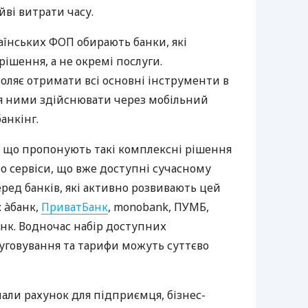
йві витрати часу.
аїнських ФОП обирають банки, які
ішення, а не окремі послуги.
оляє отримати всі основні інструменти в
ня ними здійснювати через мобільний
анкінг.
 що пропонують такі комплексні рішення
ро сервіси, що вже доступні сучасному
ред банків, які активно розвивають цей
 àбанк,
ПриватБанк
, monobank, ПУМБ,
нк. Водночас набір доступних
луговування та тарифи можуть суттєво
нали рахунок для підприємця, бізнес-