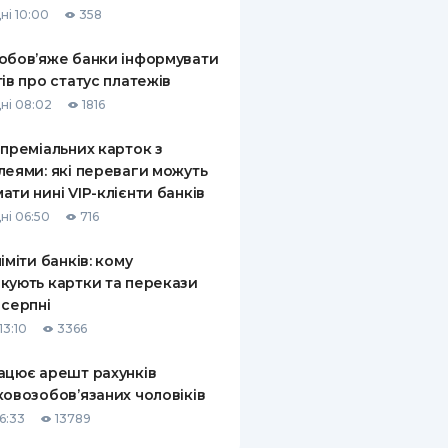
ні 10:00
358
КИ ПО
ВАННЮ
обов’яже банки інформувати
тів про статус платежів
ХОВІ ПОЛІСИ
ні 08:02
1816
І КОМПАНІЇ
 преміальних карток з
леями: які переваги можуть
 ПРО СТРАХОВІ
Ї
ати нині VIP-клієнти банків
ні 06:50
716
А І ОПЛАТА
ліміти банків: кому
И
кують картки та перекази
 серпні
13:10
3366
ацює арешт рахунків
ковозобов’язаних чоловіків
6:33
13789