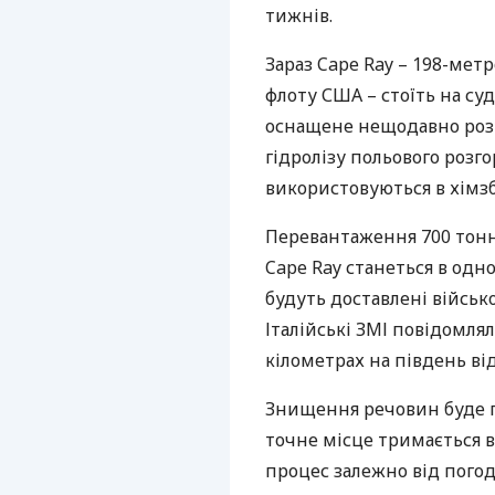
тижнів.
Зараз Cape Ray – 198-мет
флоту
США
– стоїть на су
оснащене нещодавно роз
гідролізу польового розг
використовуються в хімзб
Перевантаження 700 тонн
Cape Ray станеться в одном
будуть доставлені військ
Італійські
ЗМІ
повідомляли
кілометрах на південь ві
Знищення речовин буде 
точне місце тримається в
процес залежно від погод