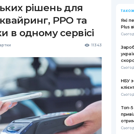
ьких рішень для
ТАКОЖ
квайринг, РРО та
Які п
Plus 
ки в одному сервісі
Сьогод
Картки
11343
Зароб
украї
скоро
Сьогод
НБУ з
клієн
Сьогод
Топ-5
приві
отрим
Сьогод