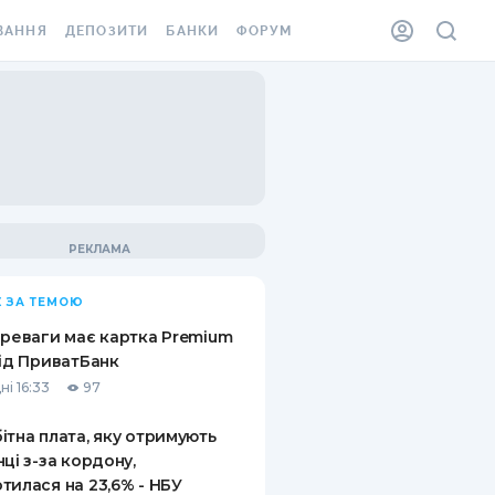
ВАННЯ
ДЕПОЗИТИ
БАНКИ
ФОРУМ
ІЛКА
ВСІ ДЕПОЗИТИ
ВСІ БАНКИ
АННЯ ЖИТЛА ВІД
ДЕПОЗИТИ В USD
ВІДГУКИ ПРО БАНКИ
 ШАХЕДІВ
ДЕПОЗИТИ В EUR
МІКРОФІНАНСОВІ
ХОВКА ЗА КОРДОН
ОРГАНІЗАЦІЇ
БОНУС ДО ДЕПОЗИТІВ
ВІДГУКИ ПРО МФО
УМОВИ АКЦІЇ
КАРТА
 ЗА ТЕМОЮ
ПИТАННЯ ТА ВІДПОВІДІ
ННА ВІНЬЄТКА
ереваги має картка Premium
ДЕПОЗИТНИЙ КАЛЬКУЛЯТОР
від ПриватБанк
 СПІВРОБІТНИКІВ
ні 16:33
97
ПУТІВНИКИ ПО
SSISTANCE
ЗАОЩАДЖЕННЯМ
ітна плата, яку отримують
нці з-за кордону,
АННЯ ВІД
тилася на 23,6% - НБУ
Х ВИПАДКІВ