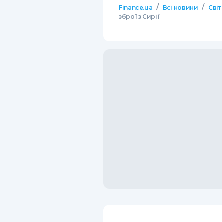
/
/
Finance.ua
Всі новини
Світ
зброї з Сирії