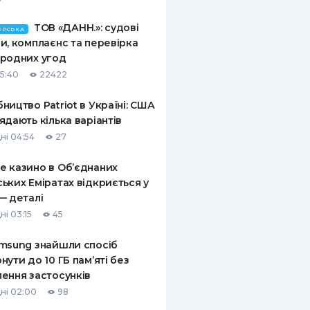
ТОВ «ДАНН.»: судові
ЕРСЬКА
и, комплаєнс та перевірка
родних угод
15:40
22422
ництво Patriot в Україні: США
ядають кілька варіантів
ні 04:54
27
 казино в Об’єднаних
ьких Еміратах відкриється у
— деталі
ні 03:15
45
msung знайшли спосіб
нути до 10 ГБ пам’яті без
ення застосунків
ні 02:00
98