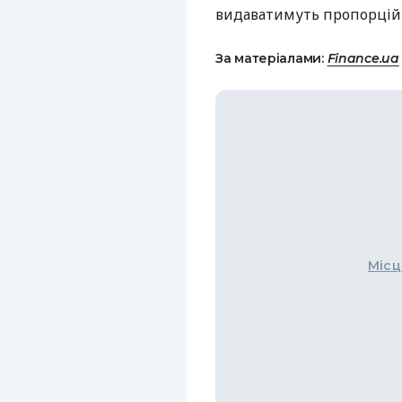
видаватимуть пропорційно
За матеріалами:
Finance.ua
Місц