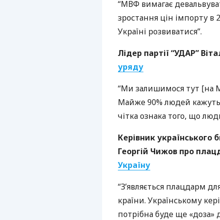
“
МВФ
вимагає девальвуват
зростання цін імпорту в 
Україні розвиватися”.
Лідер партії “
УДАР
” Віт
уряду
“Ми залишимося тут [на М
Майже 90% людей кажуть,
чітка ознака того, що люд
Керівник українського 
Георгій Чижов про плац
Україну
“З’являється плацдарм для
країни. Українському кер
потрібна буде ще «доза»