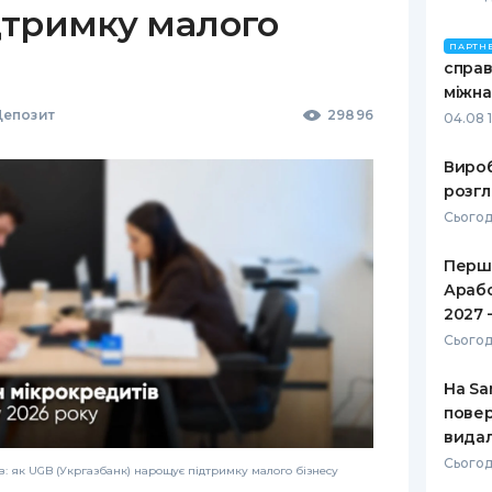
дтримку малого
ПАРТН
справ
міжна
епозит
29896
04.08 
Вироб
розгл
Сьогод
Перше
Арабс
2027 
Сьогод
На Sa
повер
видал
Сьогод
: як UGB (Укргазбанк) нарощує підтримку малого бізнесу