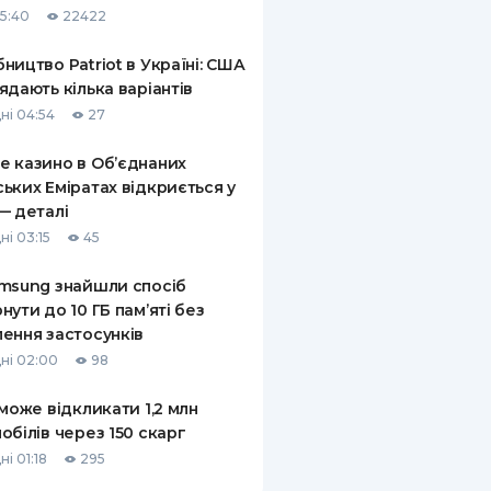
15:40
22422
КИ ПО
ВАННЮ
ництво Patriot в Україні: США
ядають кілька варіантів
ХОВІ ПОЛІСИ
ні 04:54
27
І КОМПАНІЇ
 казино в Об’єднаних
ьких Еміратах відкриється у
 ПРО СТРАХОВІ
Ї
— деталі
ні 03:15
45
А І ОПЛАТА
msung знайшли спосіб
И
нути до 10 ГБ пам’яті без
ення застосунків
ні 02:00
98
 може відкликати 1,2 млн
обілів через 150 скарг
і 01:18
295