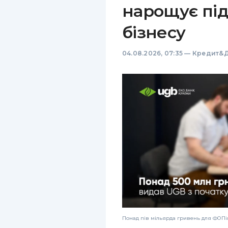
нарощує пі
бізнесу
04.08.2026, 07:35
—
Кредит&Д
Понад пів мільярда гривень для ФОПів