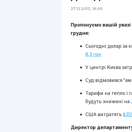
27.12.2013, 16:00
Пропонуємо вашій увазі 
грудня:
Сьогодні долар за к
8,3 грн
У центрі Києва зат
Суд відмовився “ам
Тарифи на тепло і 
будуть знижені на
США
витратять
$35
Директор департаменту 