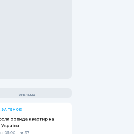
 ЗА ТЕМОЮ
осла оренда квартир на
і України
ні 05:00
37