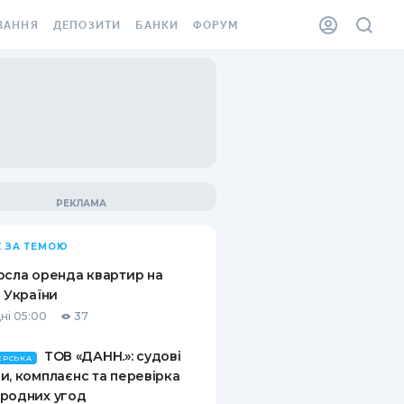
ВАННЯ
ДЕПОЗИТИ
БАНКИ
ФОРУМ
ІЛКА
ВСІ ДЕПОЗИТИ
ВСІ БАНКИ
АННЯ ЖИТЛА ВІД
ДЕПОЗИТИ В USD
ВІДГУКИ ПРО БАНКИ
 ШАХЕДІВ
ДЕПОЗИТИ В EUR
МІКРОФІНАНСОВІ
ХОВКА ЗА КОРДОН
ОРГАНІЗАЦІЇ
БОНУС ДО ДЕПОЗИТІВ
ВІДГУКИ ПРО МФО
УМОВИ АКЦІЇ
КАРТА
 ЗА ТЕМОЮ
ПИТАННЯ ТА ВІДПОВІДІ
ННА ВІНЬЄТКА
осла оренда квартир на
ДЕПОЗИТНИЙ КАЛЬКУЛЯТОР
і України
 СПІВРОБІТНИКІВ
ні 05:00
37
ПУТІВНИКИ ПО
SSISTANCE
ЗАОЩАДЖЕННЯМ
ТОВ «ДАНН.»: судові
ЕРСЬКА
и, комплаєнс та перевірка
АННЯ ВІД
родних угод
Х ВИПАДКІВ