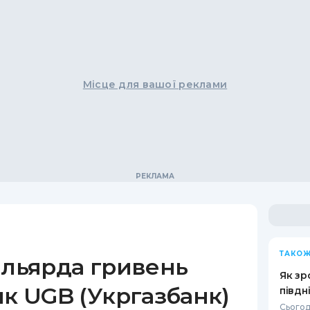
Місце для вашої реклами
ТАКОЖ
ільярда гривень
Як зр
як UGB (Укргазбанк)
півдн
Сьогод