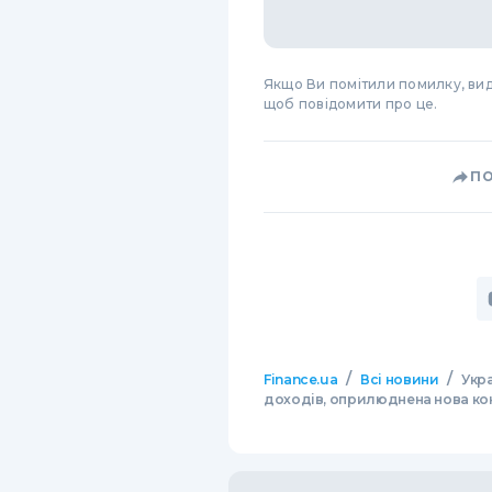
Якщо Ви помітили помилку, виді
щоб повідомити про це.
П
/
/
Finance.ua
Всі новини
Укр
доходів, оприлюднена нова ко