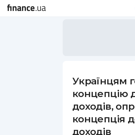
Українцям г
концепцію 
доходів, о
концепція 
доходів