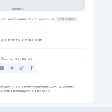
літь необхідний текст і натисніть
Ctrl+Enter
,
ОДІЛИТИСЯ НОВИНОЮ
Підпишіться на нас
аїнцям готують нову концепцію декларування
нцепція декларування доходів