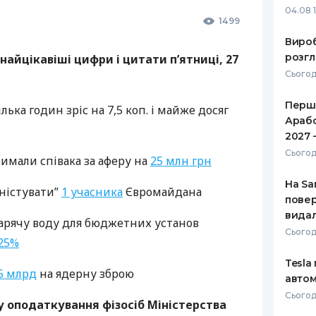
04.08 
1499
РЕЙТИНГ ДЕБЕТОВИХ
ПУТІВНИ
КАРТОК
СТРАХУ
Вироб
розгл
найцікавіші цифри і цитати п’ятниці, 27
ЩОМІСЯЧНИЙ ОГЛЯД
ВСІ СТРА
Сьогод
КЕШБЕКУ
СТРАХОВ
Перше
ПУТІВНИКИ ПО
ілька годин зріс на 7,5 коп. і майже досяг
Арабс
БАНКІВСЬКИХ КАРТКАХ
ВІДГУКИ
КОМПАНІ
2027 
Сьогод
римали співака за аферу на
25 млн грн
ДОСТАВК
На Sa
ністувати”
1 ​​учасника
Євромайдана
КОНТАКТ
повер
видал
гарячу воду для бюджетних установ
Сьогод
25%
Tesla
5 млрд
на ядерну зброю
автом
Сьогодн
оподаткування фізосіб Міністерства