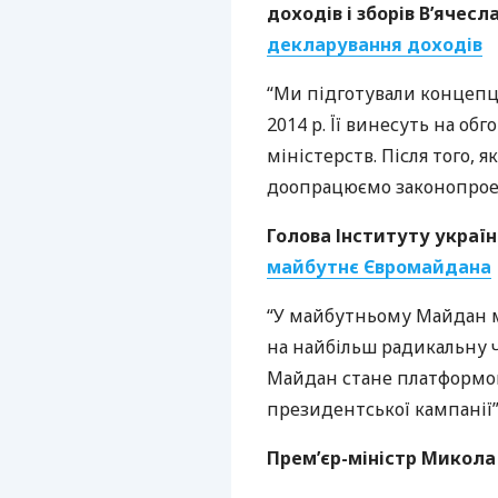
доходів і зборів В’ячесл
декларування доходів
“Ми підготували концепц
2014 р. Її винесуть на обг
міністерств. Після того, 
доопрацюємо законопроек
Голова Інституту украї
майбутнє Євромайдана
“У майбутньому Майдан м
на найбільш радикальну ч
Майдан стане платформою
президентської кампанії”
Прем’єр-міністр Микола