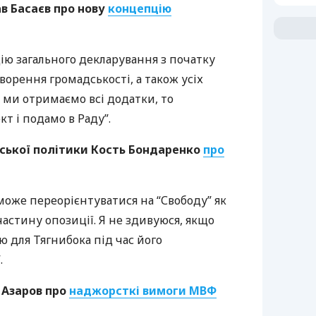
ав Басаєв про нову
концепцію
ію загального декларування з початку
оворення громадськості, а також усіх
як ми отримаємо всі додатки, то
т і подамо в Раду”.
нської політики Кость Бондаренко
про
оже переорієнтуватися на “Свободу” як
астину опозиції. Я не здивуюся, якщо
 для Тягнибока під час його
.
 Азаров про
наджорсткі вимоги
МВФ