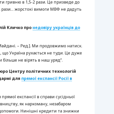
и гривню в 1,5-2 рази. Це призведе до
2 рази… жорстокі вимоги
МВФ
не дадуть
алій Кличко про
недовіру українців до
айдані. – Ред.]. Ми продовжимо натиск.
 що Україна рухається не туди. Це дуже
и більше не вірять в наш уряд”.
бюро Центру політичних технологій
дармі для
прямої експансії Росії в
 прямої експансії в справи сусідньої
івництву, як наркоману, незабаром
 допомоги. Нинішні кредити та знижки