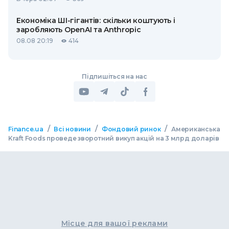
Економіка ШІ-гігантів: скільки коштують і
заробляють OpenAI та Anthropic
08.08 20:19
414
Підпишіться на нас
/
/
/
Finance.ua
Всі новини
Фондовий ринок
Американська
Kraft Foods проведе зворотний викуп акцій на 3 млрд доларів
Місце для вашої реклами