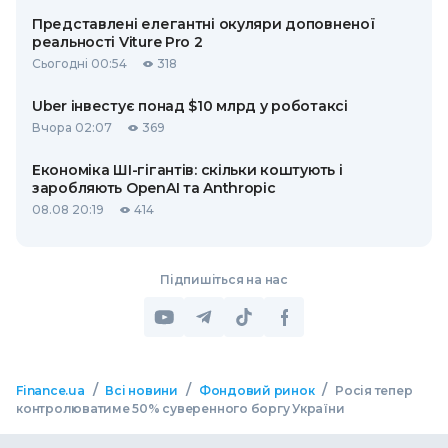
Представлені елегантні окуляри доповненої
реальності Viture Pro 2
Сьогодні 00:54
318
Uber інвестує понад $10 млрд у роботаксі
Вчора 02:07
369
Економіка ШІ-гігантів: скільки коштують і
заробляють OpenAI та Anthropic
08.08 20:19
414
Підпишіться на нас
/
/
/
Finance.ua
Всі новини
Фондовий ринок
Росія тепер
контролюватиме 50% суверенного боргу України