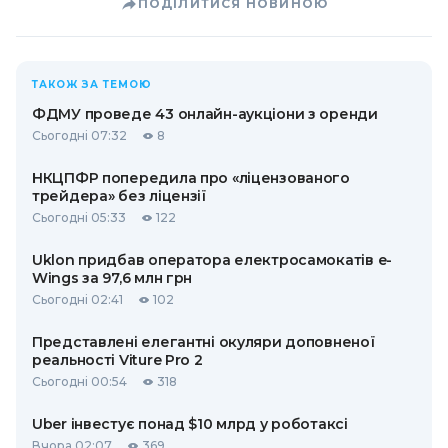
ПОДІЛИТИСЯ НОВИНОЮ
ТАКОЖ ЗА ТЕМОЮ
ФДМУ проведе 43 онлайн-аукціони з оренди
Сьогодні 07:32
8
НКЦПФР попередила про «ліцензованого
трейдера» без ліцензії
Сьогодні 05:33
122
Uklon придбав оператора електросамокатів e-
Wings за 97,6 млн грн
Сьогодні 02:41
102
Представлені елегантні окуляри доповненої
реальності Viture Pro 2
Сьогодні 00:54
318
Uber інвестує понад $10 млрд у роботаксі
Вчора 02:07
369