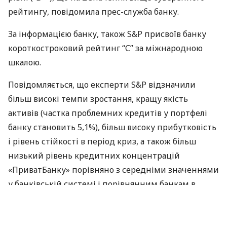
рейтингу, повідомила прес-служба банку.
За інформацією банку, також S&P присвоїв банку
короткостроковий рейтинг “С” за міжнародною
шкалою.
Повідомляється, що експерти S&P відзначили
більш високі темпи зростання, кращу якість
активів (частка проблемних кредитів у портфелі
банку становить 5,1%), більш високу прибутковість
і рівень стійкості в період криз, а також більш
низький рівень кредитних концентрацій
«ПриватБанку» порівняно з середніми значеннями
у банківській системі і порівнянним банкам в
Україні.
S&P висловило впевненість у можливостях банку