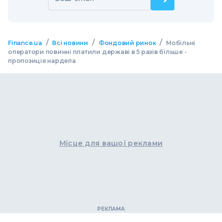
/
/
/
Finance.ua
Всі новини
Фондовий ринок
Мобільні
оператори повинні платили державі в 5 разів більше -
пропозиція нардепа
Місце для вашої реклами