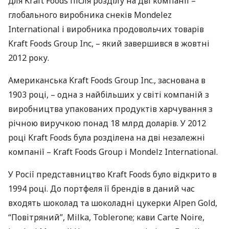
для Kraft Foods після розділу на дві компанії –
глобального виробника снеків Mondelez
International і виробника продовольчих товарів
Kraft Foods Group Inc, – який завершився в жовтні
2012 року.
Американська Kraft Foods Group Inc., заснована в
1903 році, – одна з найбільших у світі компаній з
виробництва упакованих продуктів харчування з
річною виручкою понад 18 млрд доларів. У 2012
році Kraft Foods була розділена на дві незалежні
компанії – Kraft Foods Group і Mondelz International.
У Росії представництво Kraft Foods було відкрито в
1994 році. До портфеля її брендів в даний час
входять шоколад та шоколадні цукерки Alpen Gold,
“Повітряний”, Milka, Toblerone; кави Carte Noire,