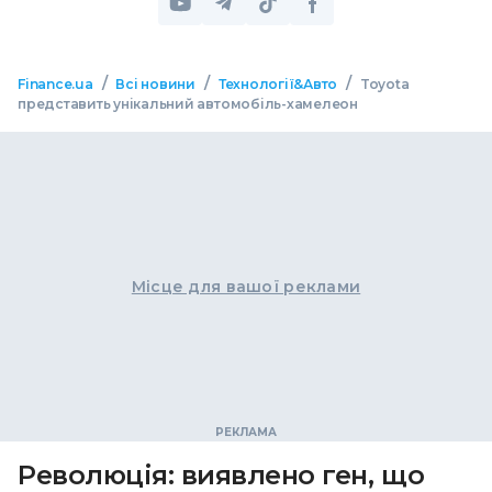
/
/
/
Finance.ua
Всі новини
Технології&Авто
Toyota
представить унікальний автомобіль-хамелеон
Місце для вашої реклами
Революція: виявлено ген, що