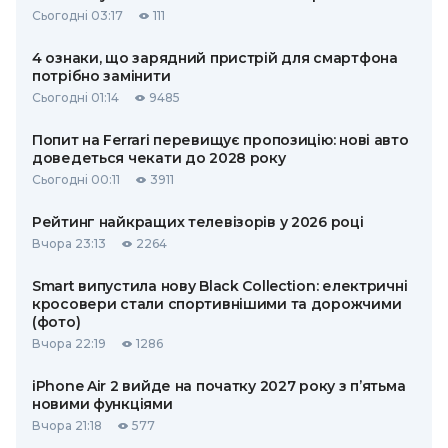
Сьогодні 03:17
111
4 ознаки, що зарядний пристрій для смартфона
потрібно замінити
Сьогодні 01:14
9485
Попит на Ferrari перевищує пропозицію: нові авто
доведеться чекати до 2028 року
Сьогодні 00:11
3911
Рейтинг найкращих телевізорів у 2026 році
Вчора 23:13
2264
Smart випустила нову Black Collection: електричні
кросовери стали спортивнішими та дорожчими
(фото)
Вчора 22:19
1286
iPhone Air 2 вийде на початку 2027 року з п’ятьма
новими функціями
Вчора 21:18
577