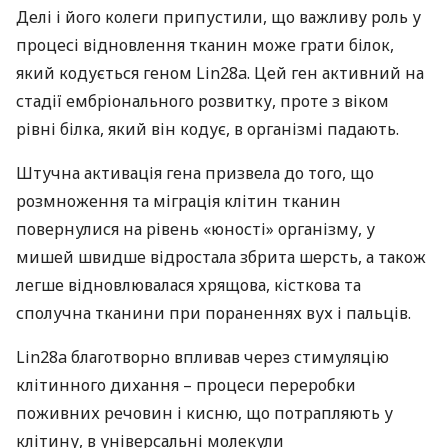
Делі і його колеги припустили, що важливу роль у
процесі відновлення тканин може грати білок,
який кодується геном Lin28a. Цей ген активний на
стадії ембріонального розвитку, проте з віком
рівні білка, який він кодує, в організмі падають.
Штучна активація гена призвела до того, що
розмноження та міграція клітин тканин
повернулися на рівень «юності» організму, у
мишей швидше відростала збрита шерсть, а також
легше відновлювалася хрящова, кісткова та
сполучна тканини при пораненнях вух і пальців.
Lin28a благотворно впливав через стимуляцію
клітинного дихання – процеси переробки
поживних речовин і кисню, що потрапляють у
клітину, в універсальні молекули