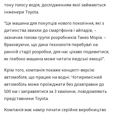
тону голосу водія, дослідженням якої займаються
інженери Toyota.
“Це машина для покупців нового покоління, які з
дитинства звикли до смартфонів і айпадів, –
зазначив голова групи розробників Такео Моріа. –
Враховуючи, що дана технологія перебува\ на
ранній стадії розробки, для нас цікаво подивитися,
як глибоко машина може читати людські емоції”.
Крім того, компанія покаже концепт-версію
автомобіля, що працює на водні. Чотиримісний
автомобіль може проїжджати без дозаправки до
500 км і заправлятися за 3 хвилини, повідомляють
представники Toyota.
Компанія має намір почати серійне виробництво