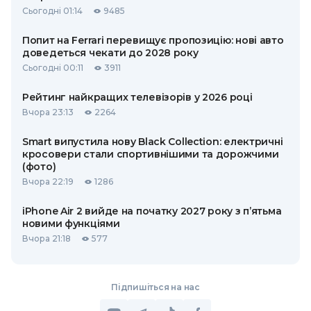
Сьогодні 01:14
9485
Попит на Ferrari перевищує пропозицію: нові авто
доведеться чекати до 2028 року
Сьогодні 00:11
3911
Рейтинг найкращих телевізорів у 2026 році
Вчора 23:13
2264
Smart випустила нову Black Collection: електричні
кросовери стали спортивнішими та дорожчими
(фото)
Вчора 22:19
1286
iPhone Air 2 вийде на початку 2027 року з п’ятьма
новими функціями
Вчора 21:18
577
Підпишіться на нас