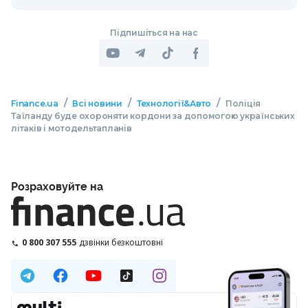
Підпишіться на нас
/
/
/
Finance.ua
Всі новини
Технології&Авто
Поліція
Таїланду буде охороняти кордони за допомогою українських
літаків і мотодельтапланів
Розраховуйте на
0 800 307 555
дзвінки безкоштовні