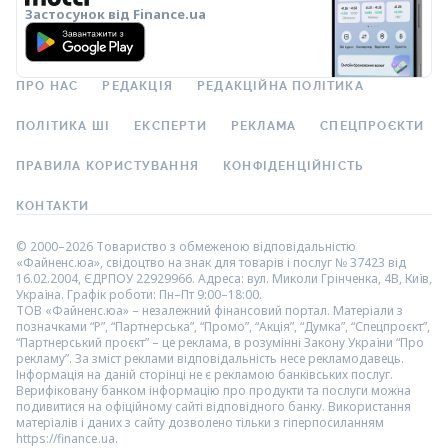
Застосунок від Finance.ua
ПРО НАС
РЕДАКЦІЯ
РЕДАКЦІЙНА ПОЛІТИКА
ПОЛІТИКА ШІ
ЕКСПЕРТИ
РЕКЛАМА
СПЕЦПРОЄКТИ
ПРАВИЛА КОРИСТУВАННЯ
КОНФІДЕНЦІЙНІСТЬ
КОНТАКТИ
© 2000–2026 Товариство з обмеженою відповідальністю
«Файненс.юа», свідоцтво на знак для товарів і послуг № 37423 від
16.02.2004, ЄДРПОУ 22929966. Адреса: вул. Миколи Грінченка, 4В, Київ,
Україна. Графік роботи: Пн–Пт 9:00–18:00.
ТОВ «Файненс.юа» – незалежний фінансовий портал. Матеріали з
позначками “Р”, “Партнерська”, “Промо”, “Акція”, “Думка”, “Спецпроєкт”,
“Партнерський проєкт” – це реклама, в розумінні Закону України “Про
рекламу”. За зміст реклами відповідальність несе рекламодавець.
Інформація на даній сторінці не є рекламою банківських послуг.
Верифіковану банком інформацію про продукти та послуги можна
подивитися на офіційному сайті відповідного банку. Використання
матеріалів і даних з сайту дозволено тільки з гіперпосиланням
https://finance.ua.