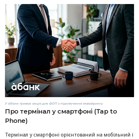
У àбанк триває акція для ФОП з підключення еквайрингу
Про термінал у смартфоні (Tap to
Phone)
Термінал у смартфоні орієнтований на мобільний і