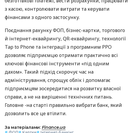
безготівкові платежі, вести розрахунки, працювати
з касою, контролювати витрати та керувати
фінансами з одного застосунку.
Поєднання рахунку ФОП, бізнес-картки, торгового
й інтернет-еквайрингу, QR-еквайрингу, технології
Tap to Phone та інтеграції з програмним РРО
дозволяє підприємцю отримати практично всі
ключові фінансові інструменти «під одним
дахом». Такий підхід скорочує час на
адміністрування, спрощує облік і допомагає
підприємцям зосередитися на розвитку власної
справи, а не на вирішенні технічних питань.
Головне -на старті правильно вибрати банк, який
дозволить все це втілити.
За матеріалами:
Finance.ua
#
ФОП
#
Картки
#
Інтернет-Банкінг