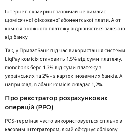
Інтернет-еквайринг зазвичай не вимагає
щомісячної фіксованої абонентської плати. А от
комісія з кожного платежу відрізняється залежно
від банку.
Так, у ПриватБанк під час використання системи
LiqPay комісія становить 1,5% від суми платежу.
monobank бере 1,3% від суми платежу з
українських та 2% - з карток іноземних банків. А,
наприклад, в àбанк комісія складає 1,2%.
Про реєстратор розрахункових
операцій (РРО)
POS-термінал часто використовується спільно з
касовим інтегратором, який об’єднує облікову