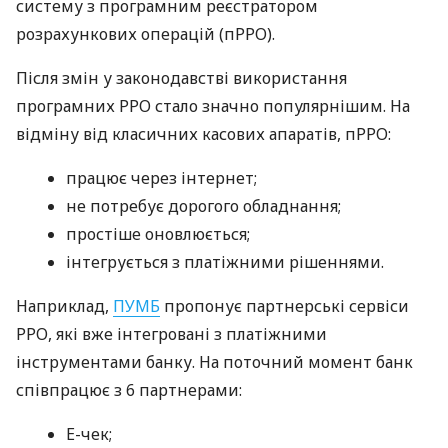
систему з програмним реєстратором
розрахункових операцій (пРРО).
Після змін у законодавстві використання
програмних РРО стало значно популярнішим. На
відміну від класичних касових апаратів, пРРО:
працює через інтернет;
не потребує дорогого обладнання;
простіше оновлюється;
інтегрується з платіжними рішеннями.
Наприклад,
ПУМБ
пропонує партнерські сервіси
РРО, які вже інтегровані з платіжними
інструментами банку. На поточний момент банк
співпрацює з 6 партнерами:
E-чек;