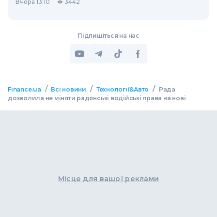
Вчора 13:10
3442
Підпишіться на нас
/
/
/
Finance.ua
Всі новини
Технології&Авто
Рада
дозволила не міняти радянські водійські права на нові
Місце для вашої реклами