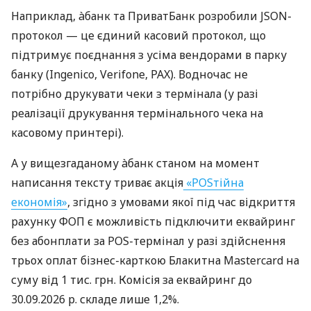
Наприклад, àбанк та ПриватБанк розробили JSON-
протокол — це єдиний касовий протокол, що
підтримує поєднання з усіма вендорами в парку
банку (Ingenico, Verifone, PAX). Водночас не
потрібно друкувати чеки з термінала (у разі
реалізації друкування термінального чека на
касовому принтері).
А у вищезгаданому àбанк станом на момент
написання тексту триває акція
«POSтійна
економія»
, згідно з умовами якої під час відкриття
рахунку ФОП є можливість підключити еквайринг
без абонплати за POS-термінал у разі здійснення
трьох оплат бізнес-карткою Блакитна Mastercard на
суму від 1 тис. грн. Комісія за еквайринг до
30.09.2026 р. складе лише 1,2%.