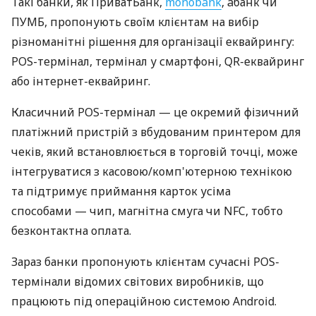
Такі банки, як ПриватБанк,
monobank
, àбанк чи
ПУМБ, пропонують своїм клієнтам на вибір
різноманітні рішення для організації еквайрингу:
POS-термінал, термінал у смартфоні, QR-еквайринг
або інтернет-еквайринг.
Класичний POS-термінал — це окремий фізичний
платіжний пристрій з вбудованим принтером для
чеків, який встановлюється в торговій точці, може
інтегруватися з касовою/комп'ютерною технікою
та підтримує приймання карток усіма
способами — чип, магнітна смуга чи NFC, тобто
безконтактна оплата.
Зараз банки пропонують клієнтам сучасні POS-
термінали відомих світових виробників, що
працюють під операційною системою Android.