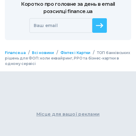
Коротко про головне за день в email
розсилці finance.ua
Ваш email
/
/
/
Finance.ua
Всі новини
Фінтех і Картки
ТОП банківських
рішень для ФОП: коли еквайринг, РРО та бізнес-картки в
одному сервісі
Місце для вашої реклами