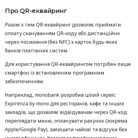
Про QR-еквайринг
Разом з тим QR-еквайринг дозволяє приймати
оплату скануванням QR-коду або дистанційно
через посилання (без NFC) з карток будь-яких
банків платіжних систем.
Для користування QR-еквайрингом потрібен лише
смартфон із встановленим програмним
забезпеченням.
Наприклад, monobank розробив цілий сервіс
Expirenza by mono для ресторанів, кафе та інших
закладів, що дозволяє відвідувачам через QR-код
переглядати меню, оплачувати рахунок (зокрема
Apple/Google Pay), залишати чайові та відгуки без
участі офіціанта. Комісія за приймання таких