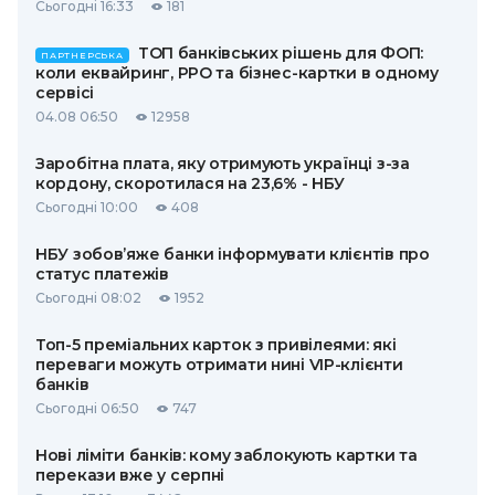
Сьогодні 16:33
181
ТОП банківських рішень для ФОП:
ПАРТНЕРСЬКА
коли еквайринг, РРО та бізнес-картки в одному
сервісі
04.08 06:50
12958
Заробітна плата, яку отримують українці з-за
кордону, скоротилася на 23,6% - НБУ
Сьогодні 10:00
408
НБУ зобов’яже банки інформувати клієнтів про
статус платежів
Сьогодні 08:02
1952
Топ-5 преміальних карток з привілеями: які
переваги можуть отримати нині VIP-клієнти
банків
Сьогодні 06:50
747
Нові ліміти банків: кому заблокують картки та
перекази вже у серпні