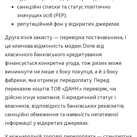
санкційні списки та статус політично
значущих осіб (PEP);
репутаційний фон у відкритих джерелах.
Друга лінія захисту — перевірка постачальника, і
це ключова відмінність моделі Done від
класичного банківського кредитування:
фінансується конкретна угода, тож ризик може
виникнути не лише з боку покупця, а й з боку
фабрики, яка отримує передоплату. Перед
переказом коштів ТОВ «ДАНН.» перевіряє, чи
дійсно існує компанія, її юридичний статус і
власників, відповідність банківських реквізитів,
санкційні обмеження та наявність негативної
інформації у відкритих джерелах.
У міжнародній торгівлі передоплата — стандартна