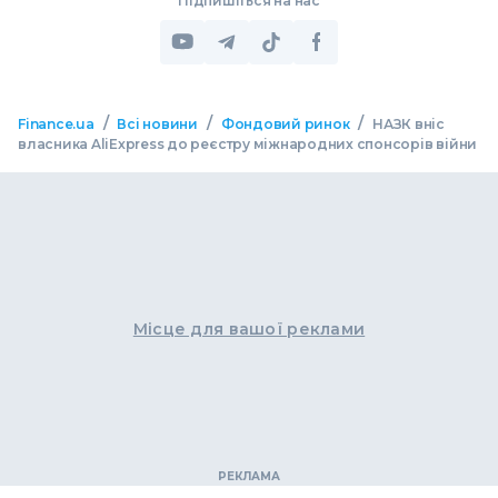
Підпишіться на нас
/
/
/
Finance.ua
Всі новини
Фондовий ринок
НАЗК вніс
власника AliExpress до реєстру міжнародних спонсорів війни
Місце для вашої реклами