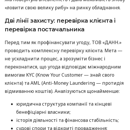
«ловити свою велику рибу» на ринку обладнання.
Дві лінії захисту: перевірка клієнта і
перевірка постачальника
Перед тим як профінансувати угоду, ТОВ «ДАНН.»
проводить комплексну перевірку клієнта. Мета —
не ускладнити процес, а зрозуміти бізнес і
переконатися, що угода відповідає міжнародним
вимогам KYC (Know Your Customer — знай свого
клієнта) та AML (Anti-Money Laundering — протидія
відмиванню коштів). Аналізуються щонайменше:
юридична структура компанії та кінцеві
бенефіціарні власники;
історія діяльності та фінансова стабільність;
судові спори та відкриті провадження;