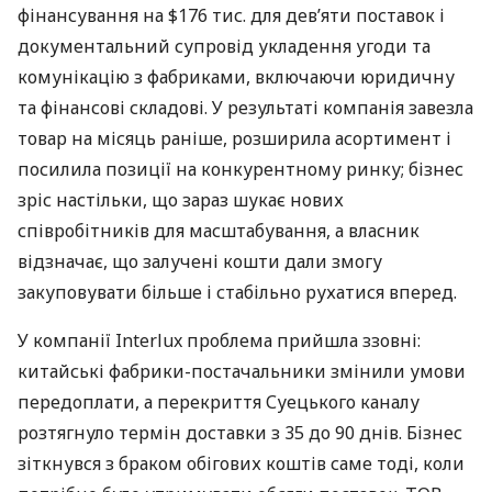
фінансування на $176 тис. для дев’яти поставок і
документальний супровід укладення угоди та
комунікацію з фабриками, включаючи юридичну
та фінансові складові. У результаті компанія завезла
товар на місяць раніше, розширила асортимент і
посилила позиції на конкурентному ринку; бізнес
зріс настільки, що зараз шукає нових
співробітників для масштабування, а власник
відзначає, що залучені кошти дали змогу
закуповувати більше і стабільно рухатися вперед.
У компанії Interlux проблема прийшла ззовні:
китайські фабрики-постачальники змінили умови
передоплати, а перекриття Суецького каналу
розтягнуло термін доставки з 35 до 90 днів. Бізнес
зіткнувся з браком обігових коштів саме тоді, коли