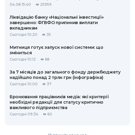
04.08 15:40
25959
Ліквідацію банку «Національні інвестиції»
завершено: ФГВФО припинив виплати
вкладникам
Сьогодні 10:20
35
Митниця готує запуск нової системи: що
зміниться
Сьогодні 10:12
68
За 7 місяців до загального фонду держбюджету
надійшло понад 2 трлн грн (інфографіка)
Сьогодні 10:00
37
Бронювання працівників медіа: які критерії
необхідні редакції для статусу критично
важливого підприємства
Сьогодні 09:34
60