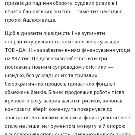
призвів до падіння обороту, судових ризиків і
втрати банківських лімітів — саме тих наслідків,
про які йшлося вище.
Щоб відновити ліквідність і не зупиняти
операційну діяльність, компанія звернулася до
ТОВ «ДАНН.» за забезпеченням фінансування угоди
на $87 тис. Це дозволило забезпечити три
поставки з повним супроводом логістики —
швидко, без ускладнених та тривалих
бюрократичних процесів приватних фондів і
обмежень банків. Бізнес продовжив роботу після
кризового року: закрив валютні ризики, виконав
контракти, зберіг команду та повернувся до
зростання. За словами власника, фінансування Done
стало не лише інструментом імпорту, а й опорою,
яка повернула впевненість і дала можливість знову