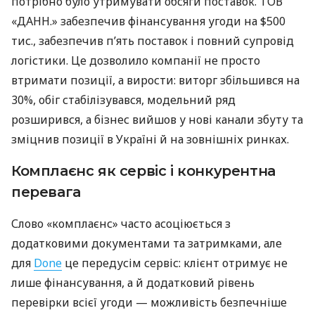
потрібно було утримувати обсяги поставок. ТОВ
«ДАНН.» забезпечив фінансування угоди на $500
тис., забезпечив п’ять поставок і повний супровід
логістики. Це дозволило компанії не просто
втримати позиції, а вирости: виторг збільшився на
30%, обіг стабілізувався, модельний ряд
розширився, а бізнес вийшов у нові канали збуту та
зміцнив позиції в Україні й на зовнішніх ринках.
Комплаєнс як сервіс і конкурентна
перевага
Слово «комплаєнс» часто асоціюється з
додатковими документами та затримками, але
для
Done
це передусім сервіс: клієнт отримує не
лише фінансування, а й додатковий рівень
перевірки всієї угоди — можливість безпечніше