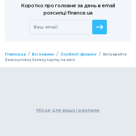
Коротко про головне за день в email
розсилці finance.ua
Ваш email
/
/
/
Finance.ua
Всі новини
Особисті фінанси
Вигравайте
безкоштовну Зелену картку на авто
Місце для вашої реклами