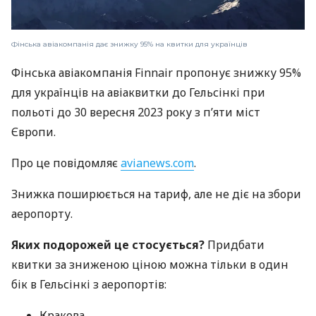
Фінська авіакомпанія дає знижку 95% на квитки для українців
Фінська авіакомпанія Finnair пропонує знижку 95%
для українців на авіаквитки до Гельсінкі при
польоті до 30 вересня 2023 року з п’яти міст
Європи.
Про це повідомляє
avianews.com
.
Знижка поширюється на тариф, але не діє на збори
аеропорту.
Яких подорожей це стосується?
Придбати
квитки за зниженою ціною можна тільки в один
бік в Гельсінкі з аеропортів:
Кракова,