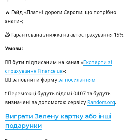
🔥 Гайд «Платні дороги Європи: що потрібно
знати»;
🎁 Гарантована знижка на автострахування 15%.
Умови:
👉🏻 бути підписаним на канал «
Експерти зі
страхування Finance.ua
»;
👉🏻 заповнити форму
за посиланням
.
❗️ Переможці будуть відомі 04.07 та будуть
визначені за допомогою сервісу
Random.org
.
Виграти Зелену картку або інші
подарунки