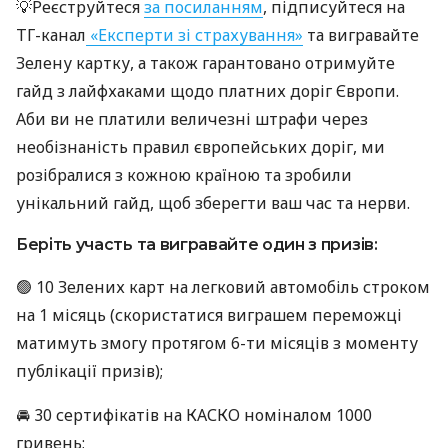
💡Реєструйтеся
за посиланням
, підписуйтеся на
ТГ-канал
«Експерти зі страхування»
та вигравайте
Зелену картку, а також гарантовано отримуйте
гайд з лайфхаками щодо платних доріг Європи.
Аби ви не платили величезні штрафи через
необізнаність правил європейських доріг, ми
розібралися з кожною країною та зробили
унікальний гайд, щоб зберегти ваш час та нерви.
Беріть участь та вигравайте один з призів:
🟢 10 Зелених карт на легковий автомобіль строком
на 1 місяць (скористатися виграшем переможці
матимуть змогу протягом 6-ти місяців з моменту
публікації призів);
🚘 30 сертифікатів на КАСКО номіналом 1000
гривень;