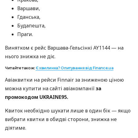
Варшави,
Гданська,
Будапешта,
Праги.
Винятком є рейс Варшава-Гельсінкі AY1144 — на
нього знижка не діє.
Читайте також:
Є хвилинка? Опитування від Finance.ua
Авіаквитки на рейси Finnair за зниженою ціною
можна купити на сайті авіакомпанії
за
промокодом UKRAINE95.
Квиток необхідно шукати лише в один бік — якщо
вибрати квитки в обидві сторони, знижка не
діятиме.