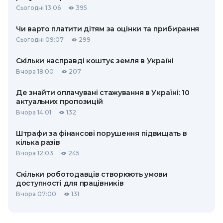
Сьогодні 13:06
395
Чи варто платити дітям за оцінки та прибирання
Сьогодні 09:07
299
Скільки насправді коштує земля в Україні
Вчора 18:00
207
Де знайти оплачувані стажування в Україні: 10
актуальних пропозицій
Вчора 14:01
132
Штрафи за фінансові порушення підвищать в
кілька разів
Вчора 12:03
245
Скільки роботодавців створюють умови
доступності для працівників
Вчора 07:00
131