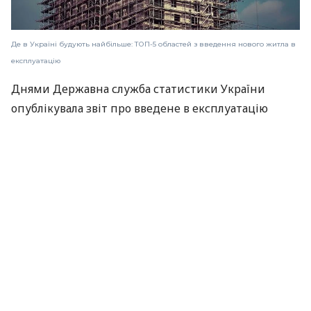
Де в Україні будують найбільше: ТОП-5 областей з введення нового житла в
експлуатацію
Днями Державна служба статистики України
опублікувала звіт про введене в експлуатацію
житло за перший квартал 2023 року. Згідно з
даними Держастату, в Києві вже здано в
експлуатацію 172,816 м² житла, що на 36% менше,
ніж за перший квартал минулого року, але більше
ніж було введено в перших кварталах 2020-го і
2021-го. У 2020 році за аналогічний період в столиці
було введено в експлуатацію 88,205 м², у 2021 році -
145,062 м², а у 2022 — 269,338 м².
Про це пише Лун.