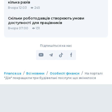
кілька разів
Вчора 12:03
245
Скільки роботодавців створюють умови
доступності для працівників
Вчора 07:00
131
Підпишіться на нас
/
/
/
Finance.ua
Всі новини
Особисті фінанси
На порталі
"Дія" покращили три будівельні послуги: що змінилося