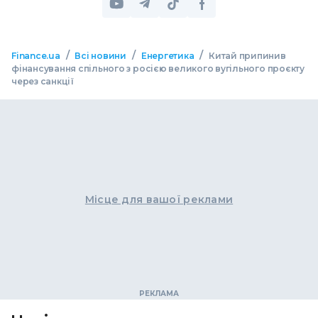
/
/
/
Finance.ua
Всі новини
Енергетика
Китай припинив
фінансування спільного з росією великого вугільного проєкту
через санкції
Місце для вашої реклами