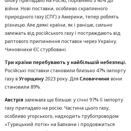
блоку припадало на Росію, порівняно з 40% до
війни. Нові поставки, особливо скрапленого
природного газу (СПГ) з Америки, тепер роблять
різницю. Але деякі країни, як і раніше, сильно
залежать від російського газу і постраждають від
раптового припинення поставок через Україну.
Чиновники ЄС стурбовані.
Три країни перебувають у найбільшій небезпеці.
Російські поставки становили близько 47% імпорту
газу в
Угорщину
2023 року. Для
Словаччини
вони
становили 89%.
Австрія
залежала ще більше: у січні 97% її імпорту
газу припадало на росію. Частина цього газу,
особливо угорського, надходить трубопроводом
«Турецький потік» на Балкани і продовжиться