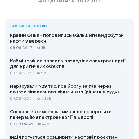
ПОДІЛИТИСЯ НОВИНОЮ
ТАКОЖ ЗА ТЕМОЮ
Країни ОПЕК+ погодились збільшити видобуток
нафти у вересні
08.08 04:17
184
Кабмін змінив правила розподілу електроенергії
для критичних об’єктів
07.08 18:23
92
Нарахували 729 тис. грн боргу за газ через
покази зіпсованого лічильника (рішення суду)
07.08 10:24
3336
Сонячне затемнення тимчасово скоротить
генерацію електроенергії в Європі
07.08 04:45
405
Індія готується розширити нафтові проєкти у