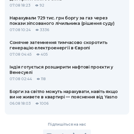
07.08 18:23
92
Нарахували 729 тис. грн боргу за газ через
покази зіпсованого лічильника (рішення суду)
07.08 10:24
3336
Сонячне затемнення тимчасово скоротить
генерацію електроенергії в Європі
07.08 04:45
405
Індія готується розширити нафтові проєкти у
Венесуелі
07.08 02:44
118
Борги за світло можуть нарахувати, навіть якщо
ви не живете в квартирі — пояснення від Yasno
06.08 18:03
1006
Підпишіться на нас