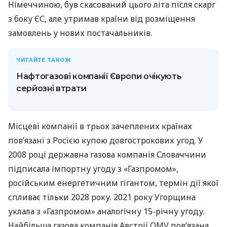
Німеччиною, був скасований цього літа після скарг
з боку ЄС, але утримав країни від розміщення
замовлень у нових постачальників.
ЧИТАЙТЕ ТАКОЖ
Нафтогазові компанії Європи очікують
серйозні втрати
Місцеві компанії в трьох зачеплених країнах
пов’язані з Росією купою довгострокових угод. У
2008 році державна газова компанія Словаччини
підписала імпортну угоду з «Газпромом»,
російським енергетичним гігантом, термін дії якої
спливає тільки 2028 року. 2021 року Угорщина
уклала з «Газпромом» аналогічну 15-річну угоду.
Найбільша газова компанія Австрії OMV пов’язана