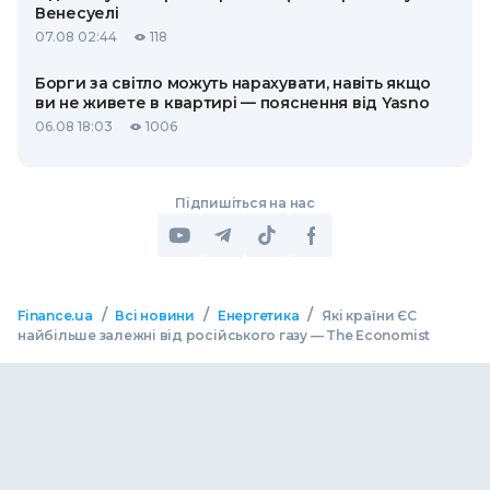
Венесуелі
07.08 02:44
118
Борги за світло можуть нарахувати, навіть якщо
ви не живете в квартирі — пояснення від Yasno
06.08 18:03
1006
Підпишіться на нас
/
/
/
Finance.ua
Всі новини
Енергетика
Які країни ЄС
найбільше залежні від російського газу — The Economist