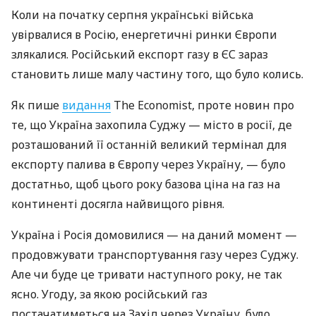
Коли на початку серпня українські війська
увірвалися в Росію, енергетичні ринки Європи
злякалися. Російський експорт газу в ЄС зараз
становить лише малу частину того, що було колись.
Як пише
видання
The Economist, проте новин про
те, що Україна захопила Суджу — місто в росії, де
розташований її останній великий термінал для
експорту палива в Європу через Україну, — було
достатньо, щоб цього року базова ціна на газ на
континенті досягла найвищого рівня.
Україна і Росія домовилися — на даний момент —
продовжувати транспортування газу через Суджу.
Але чи буде це тривати наступного року, не так
ясно. Угоду, за якою російський газ
постачатиметься на Захід через Україну, було